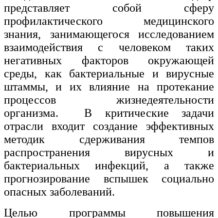
представляет собой сферу
Изобразительное и прикладные виды
профилактического медицинского
искусств
знания, занимающегося исследованием
взаимодействия с человеком таких
Средства массовой информации и
негативных факторов окружающей
информативно-библиотечное дело
среды, как бактериальные и вирусные
Управление в технических системах
штаммы, и их влияние на протекание
процессов жизнедеятельности
Ветеринария и зоотехника
организма. В критические задачи
Подготовка к периодической
отрасли входит создание эффективных
аккредитации
методик сдерживания темпов
Основные Услуги
распространения вирусных и
бактериальных инфекций, а также
Дополнительные Услуги
прогнозирование вспышек социально
опасных заболеваний.
Целью программы повышения