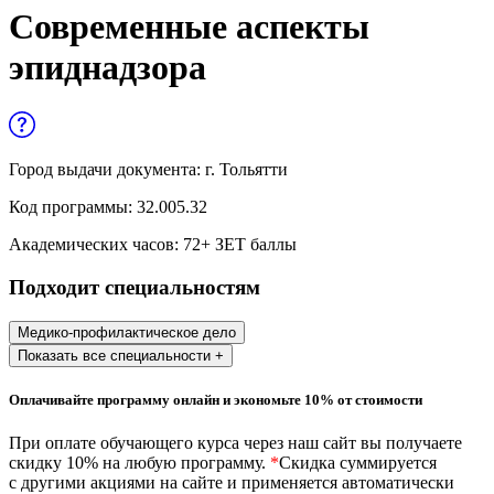
Управленческие дисциплины в
Современные аспекты
медицине
эпиднадзора
Здравоохранение и медицинские
науки
Образование и педагогические науки
Город выдачи документа:
г. Тольятти
Социология и социальная работа
Код программы:
32.005.32
Академических часов:
72
+ ЗЕТ баллы
Профессиональное обучение рабочих
Подходит специальностям
и служащих
История и археология
Медико-профилактическое дело
Показать все специальности +
Психологические науки
Оплачивайте программу онлайн и экономьте 10% от стоимости
Техносферная безопасность и ОТ
При оплате обучающего курса через наш сайт вы получаете
скидку 10% на любую программу.
*
Скидка суммируется
с другими акциями на сайте и применяется автоматически
Техносферная безопасность и