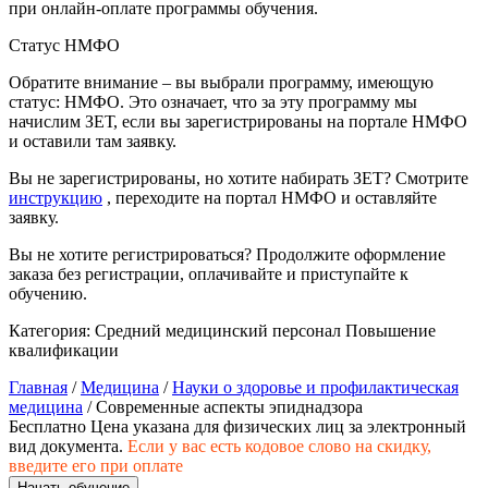
при онлайн-оплате программы обучения.
природообустройство
Статус НМФО
Экологическая безопасность в
Обратите внимание – вы выбрали программу, имеющую
промышленности
статус: НМФО. Это означает, что за эту программу мы
начислим ЗЕТ, если вы зарегистрированы на портале НМФО
и оставили там заявку.
Управление охраной труда.
Техносферная безопасность
Вы не зарегистрированы, но хотите набирать ЗЕТ? Смотрите
инструкцию
, переходите на портал НМФО и оставляйте
заявку.
Допуски
Вы не хотите регистрироваться? Продолжите оформление
Безопасность труда
заказа без регистрации, оплачивайте и приступайте к
обучению.
Экономика и управление
Категория:
Средний медицинский персонал
Повышение
квалификации
Управление производством
Главная
/
Медицина
/
Науки о здоровье и профилактическая
общественного питания в
медицина
/ Современные аспекты эпиднадзора
организации
Бесплатно
Цена указана для физических лиц
за электронный
вид документа.
Если у вас есть кодовое слово на скидку,
введите его при оплате
Управление административно-
Начать обучение