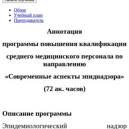
хозяйственной деятельностью
Обзор
Техника-технологии
Учебный план
Преподаватель
Прикладная геология, горное дело,
Аннотация
нефтегазовое дело и геодезия
программы повышения квалификации
Техника и технологии наземного
среднего медицинского персонала по
транспорта
направлению
Техника и технологии строительства
«
Современные аспекты
эпиднадзора
»
Ядерная энергетика и технологии
(72 ак. часов)
Культура и спорт
Физкультура и спорт
Описание программы
Сервис и туризм
Эпидемиологический надзор