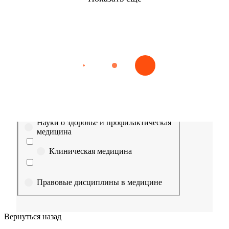
Найти
Сестринское дело
Эпидемиология
Медицинская помощь
Пр
Выберите направление
Медицина
Науки о здоровье и профилактическая
медицина
Клиническая медицина
Правовые дисциплины в медицине
Фармация
Вернуться назад