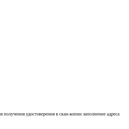
гепатиты В и С)
ля получения удостоверения в скан-копии заполнение адреса