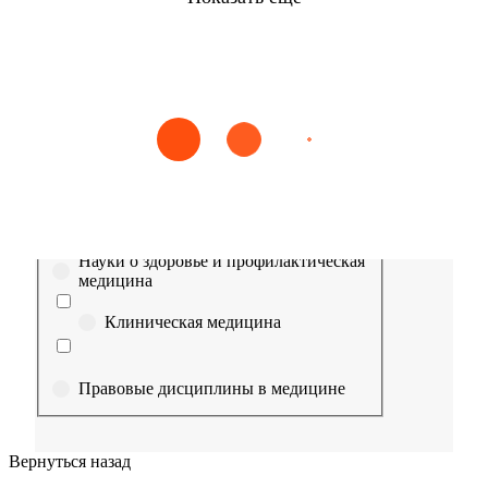
Найти
Сестринское дело
Эпидемиология
Медицинская помощь
Пр
Выберите направление
Медицина
Науки о здоровье и профилактическая
медицина
Клиническая медицина
Правовые дисциплины в медицине
Фармация
Вернуться назад