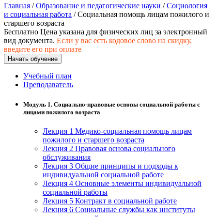
природообустройство
Главная
/
Образование и педагогические науки
/
Социология
и социальная работа
/ Социальная помощь лицам пожилого и
старшего возраста
Бесплатно
Цена указана для физических лиц
за электронный
Экологическая безопасность в
вид документа.
Если у вас есть кодовое слово на скидку,
промышленности
введите его при оплате
Начать обучение
Управление охраной труда.
Учебный план
Техносферная безопасность
Преподаватель
Допуски
Модуль 1. Социально-правовые основы социальной работы с
лицами пожилого возраста
Безопасность труда
Лекция 1 Медико-социальная помощь лицам
Экономика и управление
пожилого и старшего возраста
Лекция 2 Правовая основа социального
обслуживания
Управление производством
Лекция 3 Общие принципы и подходы к
общественного питания в
индивидуальной социальной работе
организации
Лекция 4 Основные элементы индивидуальной
социальной работы
Лекция 5 Контракт в социальной работе
Лекция 6 Социальные службы как институты
Управление административно-