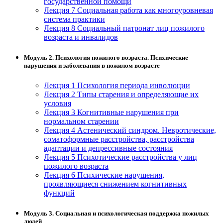
государственной помощи
хозяйственной деятельностью
Лекция 7 Социальная работа как многоуровневая
система практики
Техника-технологии
Лекция 8 Социальный патронат лиц пожилого
возраста и инвалидов
Прикладная геология, горное дело,
Модуль 2. Психология пожилого возраста. Психические
нефтегазовое дело и геодезия
нарушения и заболевания в пожилом возрасте
Лекция 1 Психология периода инволюции
Техника и технологии наземного
Лекция 2 Типы старения и определяющие их
транспорта
условия
Лекция 3 Когнитивные нарушения при
нормальном старении
Техника и технологии строительства
Лекция 4 Астенический синдром. Невротические,
соматоформные расстройства, расстройства
адаптации и депрессивные состояния
Ядерная энергетика и технологии
Лекция 5 Психотические расстройства у лиц
пожилого возраста
Культура и спорт
Лекция 6 Психические нарушения,
проявляющиеся снижением когнитивных
Физкультура и спорт
функций
Сервис и туризм
Модуль 3. Социальная и психологическая поддержка пожилых
людей