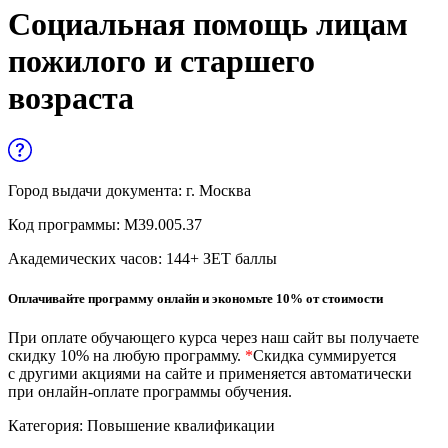
Управленческие дисциплины в
Социальная помощь лицам
медицине
пожилого и старшего
Здравоохранение и медицинские
возраста
науки
Образование и педагогические науки
Социология и социальная работа
Город выдачи документа:
г. Москва
Код программы:
М39.005.37
Профессиональное обучение рабочих
Академических часов:
144
+ ЗЕТ баллы
и служащих
История и археология
Оплачивайте программу онлайн и экономьте 10% от стоимости
При оплате обучающего курса через наш сайт вы получаете
Психологические науки
скидку 10% на любую программу.
*
Скидка суммируется
с другими акциями на сайте и применяется автоматически
Техносферная безопасность и ОТ
при онлайн-оплате программы обучения.
Категория:
Повышение квалификации
Техносферная безопасность и