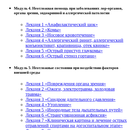
Модуль 4. Неотложная помощь при заболеваниях лор-органов,
органа зрения, эндокринной и аллергической патологии
Лекция 1 «Анафилактический шок»
Лекция 2 «Комы»
Лекция 3 «Носовое кровотечение»
Лекция 4 «Аллергический ринит, аллергический
конъюнктивит, крапивница, отек квинке»
Лекция 5 «Острый приступ глаукомы»
Лекция 6 «Острый стеноз гортани»
Модуль 5. Неотложные состояния при воздействии факторов
внешней среды
Лекция 1 «Повреждения органа зрения»
Лекция 2 «Ожоги, электротравма, холодовая
травма»
Лекция 3 «Синдром длительного сдавления»
Лекция 4 «Утопление»
Лекция 5 «Инородные тела дыхательных путей»
Лекция 6 «Странгуляционная асфиксия»
Лекция 7 «Клиническая картина и лечение острых
отравлений спиртами на догоспитальном этапе»