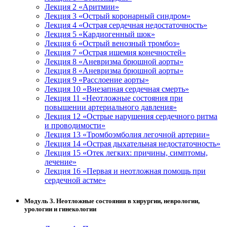
Лекция 2 «Аритмии»
Лекция 3 «Острый коронарный синдром»
Лекция 4 «Острая сердечная недостаточность»
Лекция 5 «Кардиогенный шок»
Лекция 6 «Острый венозный тромбоз»
Лекция 7 «Острая ишемия конечностей»
Лекция 8 «Аневризма брюшной аорты»
Лекция 8 «Аневризма брюшной аорты»
Лекция 9 «Расслоение аорты»
Лекция 10 «Внезапная сердечная смерть»
Лекция 11 «Неотложные состояния при
повышении артериального давления»
Лекция 12 «Острые нарушения сердечного ритма
и проводимости»
Лекция 13 «Тромбоэмболия легочной артерии»
Лекция 14 «Острая дыхательная недостаточность»
Лекция 15 «Отек легких: причины, симптомы,
лечение»
Лекция 16 «Первая и неотложная помощь при
сердечной астме»
Модуль 3. Неотложные состояния в хирургии, неврологии,
урологии и гинекологии