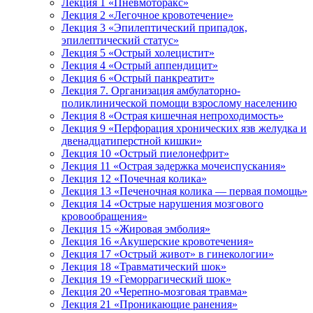
Лекция 1 «Пневмоторакс»
Лекция 2 «Легочное кровотечение»
Лекция 3 «Эпилептический припадок,
эпилептический статус»
Лекция 5 «Острый холецистит»
Лекция 4 «Острый аппендицит»
Лекция 6 «Острый панкреатит»
Лекция 7. Организация амбулаторно-
поликлинической помощи взрослому населению
Лекция 8 «Острая кишечная непроходимость»
Лекция 9 «Перфорация хронических язв желудка и
двенадцатиперстной кишки»
Лекция 10 «Острый пиелонефрит»
Лекция 11 «Острая задержка мочеиспускания»
Лекция 12 «Почечная колика»
Лекция 13 «Печеночная колика — первая помощь»
Лекция 14 «Острые нарушения мозгового
кровообращения»
Лекция 15 «Жировая эмболия»
Лекция 16 «Акушерские кровотечения»
Лекция 17 «Острый живот» в гинекологии»
Лекция 18 «Травматический шок»
Лекция 19 «Геморрагический шок»
Лекция 20 «Черепно-мозговая травма»
Лекция 21 «Проникающие ранения»