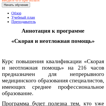
введите его при оплате
хозяйственной деятельностью
Начать обучение
Техника-технологии
Обзор
Учебный план
Преподаватель
Прикладная геология, горное дело,
нефтегазовое дело и геодезия
Аннотация к программе
«
Скорая и неотложная помощь»
Техника и технологии наземного
транспорта
Курс повышения квалификации «Скорая
Техника и технологии строительства
и неотложная помощь» на 216 часов
Ядерная энергетика и технологии
предназначен для непрерывного
медицинского образования специалистов,
Культура и спорт
имеющих среднее профессиональное
Физкультура и спорт
образование.
Сервис и туризм
Программа будет полезна тем
, кто уже