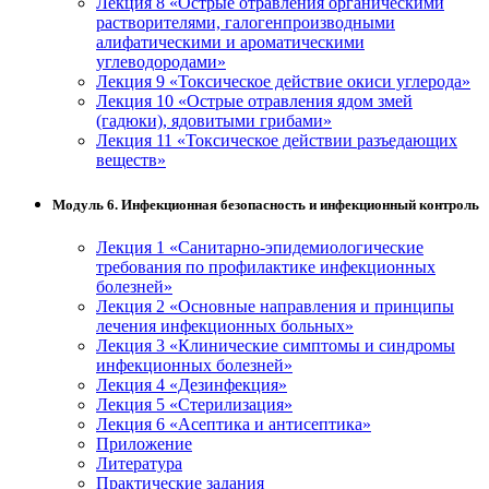
Лекция 8 «Острые отравления органическими
растворителями, галогенпроизводными
алифатическими и ароматическими
углеводородами»
Лекция 9 «Токсическое действие окиси углерода»
Лекция 10 «Острые отравления ядом змей
(гадюки), ядовитыми грибами»
Лекция 11 «Токсическое действии разъедающих
веществ»
Модуль 6. Инфекционная безопасность и инфекционный контроль
Лекция 1 «Санитарно-эпидемиологические
требования по профилактике инфекционных
болезней»
Лекция 2 «Основные направления и принципы
лечения инфекционных больных»
Лекция 3 «Клинические симптомы и синдромы
инфекционных болезней»
Лекция 4 «Дезинфекция»
Лекция 5 «Стерилизация»
Лекция 6 «Асептика и антисептика»
Приложение
Литература
Практические задания