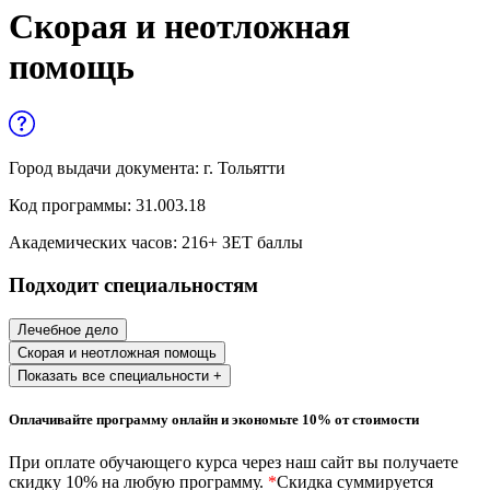
Управленческие дисциплины в
Скорая и неотложная
медицине
помощь
Здравоохранение и медицинские
науки
Образование и педагогические науки
Город выдачи документа:
г. Тольятти
Социология и социальная работа
Код программы:
31.003.18
Академических часов:
216
+ ЗЕТ баллы
Профессиональное обучение рабочих
Подходит специальностям
и служащих
История и археология
Лечебное дело
Скорая и неотложная помощь
Психологические науки
Показать все специальности +
Техносферная безопасность и ОТ
Оплачивайте программу онлайн и экономьте 10% от стоимости
При оплате обучающего курса через наш сайт вы получаете
Техносферная безопасность и
скидку 10% на любую программу.
*
Скидка суммируется