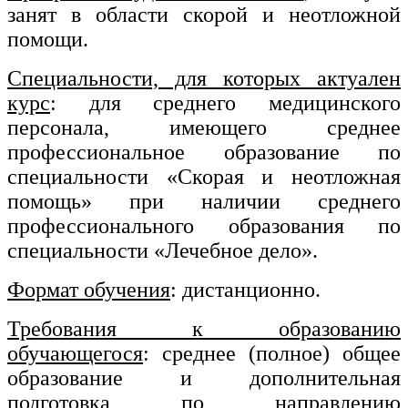
занят в области скорой и неотложной
Изобразительное и прикладные виды
помощи.
искусств
Специальности, для которых актуален
Средства массовой информации и
курс
: для среднего медицинского
информативно-библиотечное дело
персонала, имеющего среднее
профессиональное образование по
Управление в технических системах
специальности «Скорая и неотложная
Ветеринария и зоотехника
помощь» при наличии среднего
профессионального образования по
Подготовка к периодической
аккредитации
специальности «Лечебное дело».
Основные Услуги
Формат обучения
: дистанционно.
Дополнительные Услуги
Требования к образованию
обучающегося
: среднее (полное) общее
образование и дополнительная
подготовка по направлению