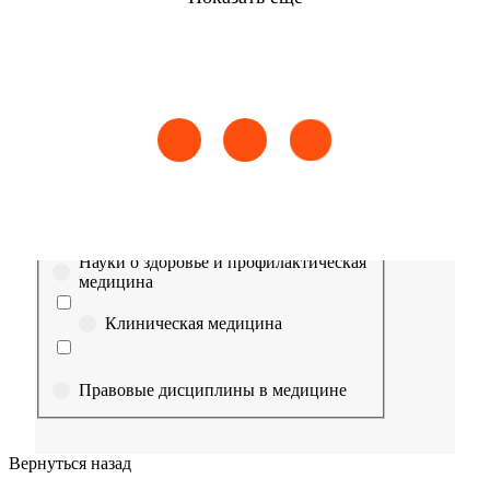
Найти
Сестринское дело
Эпидемиология
Медицинская помощь
Пр
Выберите направление
Медицина
Науки о здоровье и профилактическая
медицина
Клиническая медицина
Правовые дисциплины в медицине
Фармация
Вернуться назад