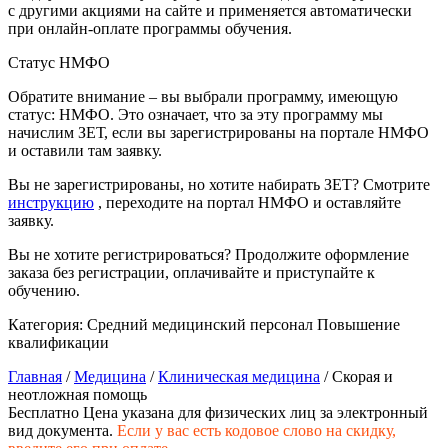
природообустройство
с другими акциями на сайте и применяется автоматически
при онлайн-оплате программы обучения.
Статус НМФО
Экологическая безопасность в
промышленности
Обратите внимание – вы выбрали программу, имеющую
статус: НМФО. Это означает, что за эту программу мы
начислим ЗЕТ, если вы зарегистрированы на портале НМФО
Управление охраной труда.
и оставили там заявку.
Техносферная безопасность
Вы не зарегистрированы, но хотите набирать ЗЕТ? Смотрите
Допуски
инструкцию
, переходите на портал НМФО и оставляйте
заявку.
Безопасность труда
Вы не хотите регистрироваться? Продолжите оформление
заказа без регистрации, оплачивайте и приступайте к
Экономика и управление
обучению.
Категория:
Средний медицинский персонал
Повышение
Управление производством
квалификации
общественного питания в
Главная
/
Медицина
/
Клиническая медицина
/ Скорая и
организации
неотложная помощь
Бесплатно
Цена указана для физических лиц
за электронный
вид документа.
Если у вас есть кодовое слово на скидку,
Управление административно-