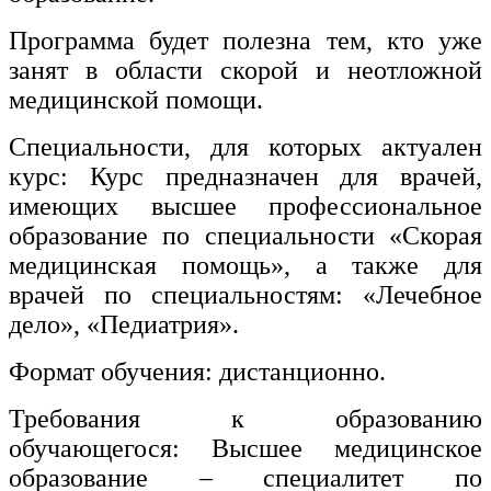
Изобразительное и прикладные виды
Программа будет полезна тем, кто уже
искусств
занят в
области скорой и неотложной
медицинской помощи.
Средства массовой информации и
информативно-библиотечное дело
Специальности, для которых актуален
курс: Курс предназначен для врачей,
Управление в технических системах
имеющих высшее профессиональное
Ветеринария и зоотехника
образование по специальности «Скорая
медицинская помощь», а также для
Подготовка к периодической
аккредитации
врачей по специальностям: «Лечебное
дело», «Педиатрия».
Основные Услуги
Формат обучения: дистанционно.
Дополнительные Услуги
Требования к образованию
обучающегося: Высшее медицинское
образование – специалитет по