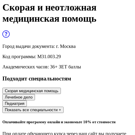
Управленческие дисциплины в
Скорая и неотложная
медицине
медицинская помощь
Здравоохранение и медицинские
науки
Образование и педагогические науки
Город выдачи документа:
г. Москва
Социология и социальная работа
Код программы:
М31.003.29
Академических часов:
36
+ ЗЕТ баллы
Профессиональное обучение рабочих
Подходит специальностям
и служащих
История и археология
Скорая медицинская помощь
Лечебное дело
Психологические науки
Педиатрия
Показать все специальности +
Техносферная безопасность и ОТ
Оплачивайте программу онлайн и экономьте 10% от стоимости
Техносферная безопасность и
При оплате обучающего курса через наш сайт вы получаете