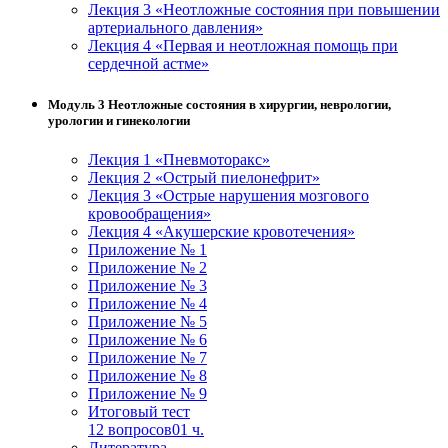
Лекция 3 «Неотложные состояния при повышении
артериального давления»
Лекция 4 «Первая и неотложная помощь при
сердечной астме»
Модуль 3 Неотложные состояния в хирургии, неврологии,
урологии и гинекологии
Лекция 1 «Пневмоторакс»
Лекция 2 «Острый пиелонефрит»
Лекция 3 «Острые нарушения мозгового
кровообращения»
Лекция 4 «Акушерские кровотечения»
Приложение № 1
Приложение № 2
Приложение № 3
Приложение № 4
Приложение № 5
Приложение № 6
Приложение № 7
Приложение № 8
Приложение № 9
Итоговый тест
12 вопросов
01 ч.
Литература