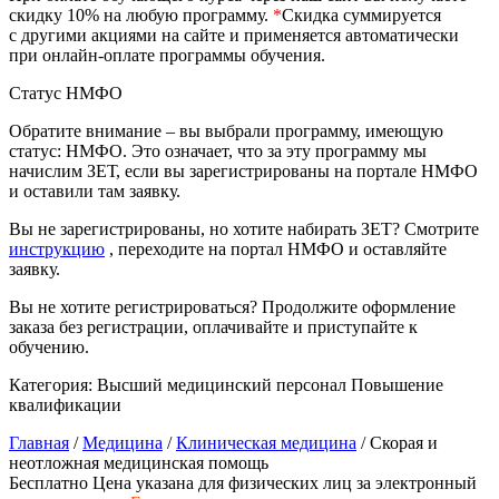
природообустройство
скидку 10% на любую программу.
*
Скидка суммируется
с другими акциями на сайте и применяется автоматически
при онлайн-оплате программы обучения.
Экологическая безопасность в
Статус НМФО
промышленности
Обратите внимание – вы выбрали программу, имеющую
статус: НМФО. Это означает, что за эту программу мы
Управление охраной труда.
начислим ЗЕТ, если вы зарегистрированы на портале НМФО
Техносферная безопасность
и оставили там заявку.
Допуски
Вы не зарегистрированы, но хотите набирать ЗЕТ? Смотрите
инструкцию
, переходите на портал НМФО и оставляйте
Безопасность труда
заявку.
Вы не хотите регистрироваться? Продолжите оформление
Экономика и управление
заказа без регистрации, оплачивайте и приступайте к
обучению.
Управление производством
Категория:
Высший медицинский персонал
Повышение
общественного питания в
квалификации
организации
Главная
/
Медицина
/
Клиническая медицина
/ Скорая и
неотложная медицинская помощь
Бесплатно
Цена указана для физических лиц
за электронный
Управление административно-