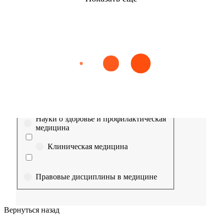
Найти
Сестринское дело
Эпидемиология
Медицинская помощь
Пр
Выберите направление
Медицина
Науки о здоровье и профилактическая
медицина
Клиническая медицина
Правовые дисциплины в медицине
Фармация
Вернуться назад