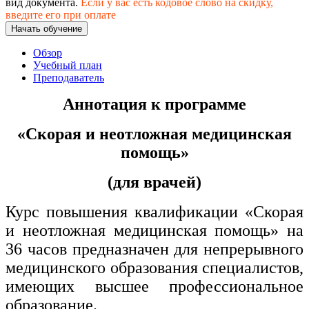
вид документа.
Если у вас есть кодовое слово на скидку,
хозяйственной деятельностью
введите его при оплате
Начать обучение
Техника-технологии
Обзор
Учебный план
Прикладная геология, горное дело,
Преподаватель
нефтегазовое дело и геодезия
Аннотация к программе
Техника и технологии наземного
«Скорая и неотложная медицинская
транспорта
помощь»
Техника и технологии строительства
(для врачей)
Ядерная энергетика и технологии
Курс повышения квалификации «Скорая
и неотложная медицинская помощь» на
Культура и спорт
36 часов предназначен для непрерывного
Физкультура и спорт
медицинского образования специалистов,
имеющих высшее профессиональное
Сервис и туризм
образование.