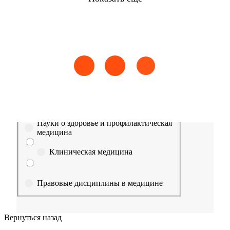
Найти
Сестринское дело
Эпидемиология
Медицинская помощь
Пр
Выберите направление
Медицина
Науки о здоровье и профилактическая
медицина
Клиническая медицина
Правовые дисциплины в медицине
Фармация
Вернуться назад