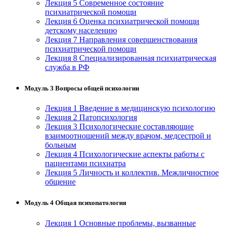
Лекция 5 Современное состояние
психиатрической помощи
Изобразительное и прикладные виды
Лекция 6 Оценка психиатрической помощи
искусств
детскому населению
Лекция 7 Направления совершенствования
психиатрической помощи
Средства массовой информации и
Лекция 8 Специализированная психиатрическая
информативно-библиотечное дело
служба в РФ
Управление в технических системах
Модуль 3 Вопросы общей психологии
Ветеринария и зоотехника
Лекция 1 Введение в медицинскую психологию
Лекция 2 Патопсихология
Подготовка к периодической
Лекция 3 Психологические составляющие
аккредитации
взаимоотношений между врачом, медсестрой и
больным
Лекция 4 Психологические аспекты работы с
Основные Услуги
пациентами психиатра
Лекция 5 Личность и коллектив. Межличностное
Дополнительные Услуги
общение
Модуль 4 Общая психопатология
Лекция 1 Основные проблемы, вызванные