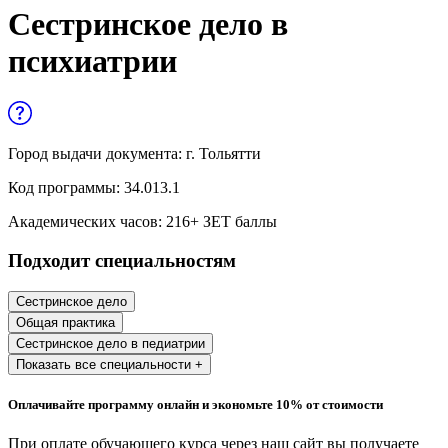
Управленческие дисциплины в
Сестринское дело в
медицине
психиатрии
Здравоохранение и медицинские
науки
Образование и педагогические науки
Город выдачи документа:
г. Тольятти
Социология и социальная работа
Код программы:
34.013.1
Академических часов:
216
+ ЗЕТ баллы
Профессиональное обучение рабочих
Подходит специальностям
и служащих
История и археология
Сестринское дело
Общая практика
Психологические науки
Сестринское дело в педиатрии
Показать все специальности +
Техносферная безопасность и ОТ
Оплачивайте программу онлайн и экономьте 10% от стоимости
Техносферная безопасность и
При оплате обучающего курса через наш сайт вы получаете