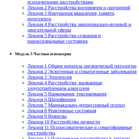
психическими расстройствами
Лекция 2 Расстройства восприятия и ощущений
Лекция 3 Нарушения мышления, памяти,
интеллекта
Лекция 4 Расстройства эмоционально-волевой и
двигательной сферы
Лекция 5 Расстройства сознания и
пароксизмальные состояния
Модуль 5 Частная психиатрия
Лекция 1 Общие вопросы органической патологии
Лекция 2 Экзогенные и соматогенные заболевания
Лекция 3 Эпилепсия
Лекция 4 Расстройства, вызванные
злоупотреблением алкоголем
Лекция 5 Наркомания, токсикомания
Лекция 6 Шизофрения
Лекция 7 Маниакально-депрессивный психоз
Лекция 8 Реактивные состояния
Лекция 9 Неврозы
Лекция 10 Расстройства личности
Лекция 11 Психосоматические и соматоформные
расстройства
Лекция 12 Психические расстройства в детском