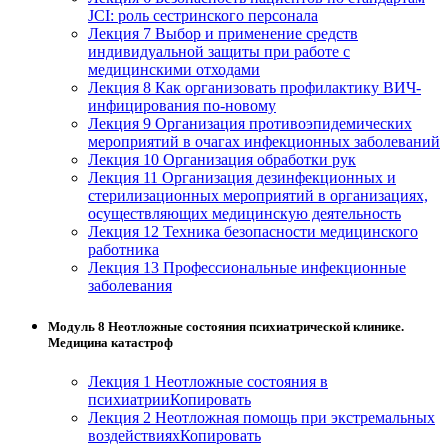
JCI: роль сестринского персонала
Лекция 7 Выбор и применение средств
индивидуальной защиты при работе с
медицинскими отходами
Лекция 8 Как организовать профилактику ВИЧ-
инфицирования по-новому
Лекция 9 Организация противоэпидемических
мероприятий в очагах инфекционных заболеваний
Лекция 10 Организация обработки рук
Лекция 11 Организация дезинфекционных и
стерилизационных мероприятий в организациях,
осуществляющих медицинскую деятельность
Лекция 12 Техника безопасности медицинского
работника
Лекция 13 Профессиональные инфекционные
заболевания
Модуль 8 Неотложные состояния психиатрической клинике.
Медицина катастроф
Лекция 1 Неотложные состояния в
психиатрииКопировать
Лекция 2 Неотложная помощь при экстремальных
воздействияхКопировать