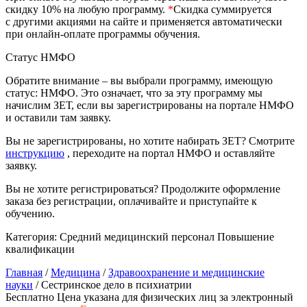
природообустройство
скидку 10% на любую программу.
*
Скидка суммируется
с другими акциями на сайте и применяется автоматически
при онлайн-оплате программы обучения.
Экологическая безопасность в
Статус НМФО
промышленности
Обратите внимание – вы выбрали программу, имеющую
статус: НМФО. Это означает, что за эту программу мы
Управление охраной труда.
начислим ЗЕТ, если вы зарегистрированы на портале НМФО
Техносферная безопасность
и оставили там заявку.
Допуски
Вы не зарегистрированы, но хотите набирать ЗЕТ? Смотрите
инструкцию
, переходите на портал НМФО и оставляйте
Безопасность труда
заявку.
Вы не хотите регистрироваться? Продолжите оформление
Экономика и управление
заказа без регистрации, оплачивайте и приступайте к
обучению.
Управление производством
Категория:
Средний медицинский персонал
Повышение
общественного питания в
квалификации
организации
Главная
/
Медицина
/
Здравоохранение и медицинские
науки
/ Сестринское дело в психиатрии
Бесплатно
Цена указана для физических лиц
за электронный
Управление административно-