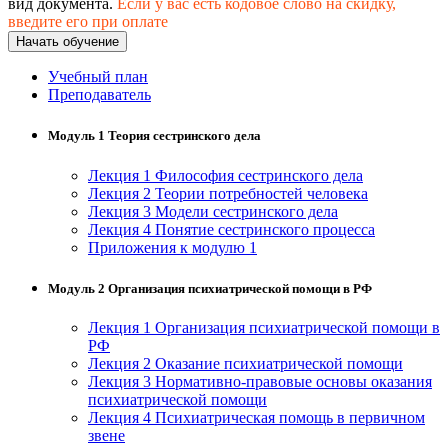
вид документа.
Если у вас есть кодовое слово на скидку,
хозяйственной деятельностью
введите его при оплате
Начать обучение
Техника-технологии
Учебный план
Преподаватель
Прикладная геология, горное дело,
нефтегазовое дело и геодезия
Модуль 1 Теория сестринского дела
Лекция 1 Философия сестринского дела
Техника и технологии наземного
Лекция 2 Теории потребностей человека
транспорта
Лекция 3 Модели сестринского дела
Лекция 4 Понятие сестринского процесса
Приложения к модулю 1
Техника и технологии строительства
Модуль 2 Организация психиатрической помощи в РФ
Ядерная энергетика и технологии
Лекция 1 Организация психиатрической помощи в
Культура и спорт
РФ
Лекция 2 Оказание психиатрической помощи
Физкультура и спорт
Лекция 3 Нормативно-правовые основы оказания
психиатрической помощи
Лекция 4 Психиатрическая помощь в первичном
Сервис и туризм
звене