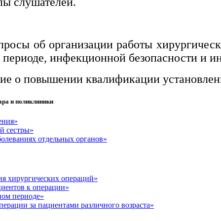
пы слушателей.
просы об организации работы хирургическ
 периоде, инфекционной безопасности и и
ние о повышении квалификации установленн
ара и поликлиники
ения»
й сестры»
болеваниях отдельных органов»
ия хирургических операций»
циентов к операции»
ном периоде»
перации за пациентами различного возраста»