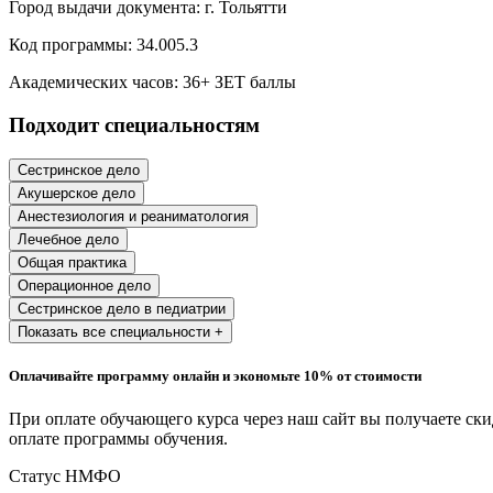
Город выдачи документа:
г. Тольятти
Образование и педагогические науки
Код программы:
34.005.3
Социология и социальная работа
Академических часов:
36
+ ЗЕТ баллы
Подходит специальностям
Профессиональное обучение рабочих
и служащих
Сестринское дело
Акушерское дело
История и археология
Анестезиология и реаниматология
Лечебное дело
Психологические науки
Общая практика
Операционное дело
Техносферная безопасность и ОТ
Сестринское дело в педиатрии
Показать все специальности +
Техносферная безопасность и
Оплачивайте программу онлайн и экономьте 10% от стоимости
природообустройство
При оплате обучающего курса через наш сайт вы получаете ск
оплате программы обучения.
Экологическая безопасность в
промышленности
Статус НМФО