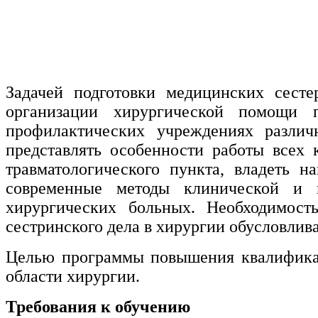
нефтегазовое дело и геодезия
Техника и технологии наземного
транспорта
Задачей подготовки медицинских сесте
Техника и технологии строительства
организации хирургической помощи п
профилактических учреждениях разли
Ядерная энергетика и технологии
представлять особенности работы всех
Культура и спорт
травматологического пункта, владеть 
современные методы клинической и и
Физкультура и спорт
хирургических больных. Необходимост
Сервис и туризм
сестринского дела в хирургии обусловлив
Целью программы повышения квалификац
Изобразительное и прикладные виды
области хирургии.
искусств
Требования к обучению
Средства массовой информации и