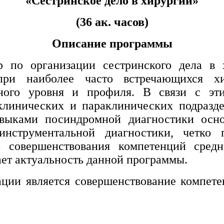
«Сестринское дело в хирургии»
(36 ак. часов)
Описание программы
р по организации сестринского дела в 
ри наиболее часто встречающихся хи
чного уровня и профиля. В связи с эт
 клинических и параклинических подразд
навыками посиндромной диагностики осно
нструментальной диагностики, четко 
ь совершенствования компетенций средн
ает актуальность данной программы.
ии является совершенствование компетен