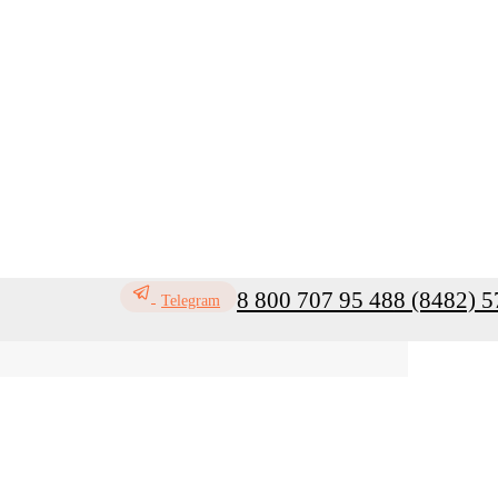
8 800 707 95 48
8 (8482) 5
Telegram
ь
Профилактика инфекций
Санитар
Мой кабинет