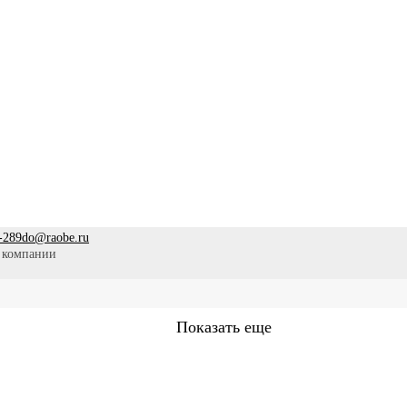
-289
do@raobe.ru
 компании
Показать еще
Сестринское дело
Эпидемиология
Медицинская помощ
аммы