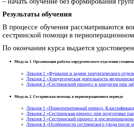
– начать обучение без формирования груп
Результаты обучения
В процессе обучения рассматриваются во
сестринской помощи в периоперационном
По окончании курса выдается удостовере
Модуль 1. Организация работы хирургического отделения стацион
Лекция 1 «Функции и задачи хирургического отдел
Лекция 2 «Хирургическая деятельность медицинско
Лекция 3 «Сестринский процесс в хирургии при за
Модуль 2. Сестринская помощь в периоперационном периоде
Лекция 1 «Периоперативный период. Классификац
Лекция 2 «Сестринская процесс при подготовке па
Лекция 3 «Сестринский процесс в послеоперацион
Лекция 4 «Особенности сестринского ухода после о