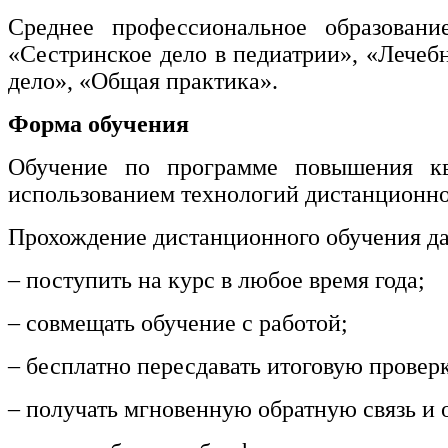
информативно-библиотечное дело
Среднее профессиональное образовани
«Сестринское дело в педиатрии», «Лечеб
Управление в технических системах
дело», «Общая практика».
Ветеринария и зоотехника
Форма обучения
Подготовка к периодической
аккредитации
Обучение по программе повышения кв
использованием технологий дистанционно
Основные Услуги
Прохождение дистанционного обучения да
Дополнительные Услуги
– поступить на курс в любое время года;
– совмещать обучение с работой;
– бесплатно пересдавать итоговую провер
– получать мгновенную обратную связь и о