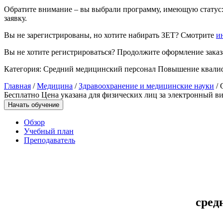
Обратите внимание – вы выбрали программу, имеющую статус:
Управление охраной труда.
заявку.
Техносферная безопасность
Вы не зарегистрированы, но хотите набирать ЗЕТ? Смотрите
и
Допуски
Вы не хотите регистрироваться? Продолжите оформление заказа
Безопасность труда
Категория:
Средний медицинский персонал
Повышение квали
Главная
/
Медицина
/
Здравоохранение и медицинские науки
/ 
Экономика и управление
Бесплатно
Цена указана для физических лиц
за электронный ви
Начать обучение
Управление производством
Обзор
общественного питания в
Учебный план
организации
Преподаватель
Управление административно-
хозяйственной деятельностью
Техника-технологии
сред
Прикладная геология, горное дело,