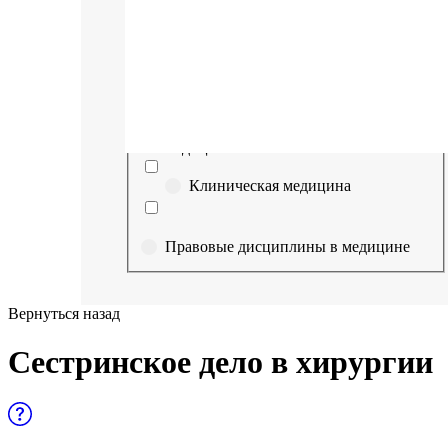
Выберите направление
Медицина
Науки о здоровье и профилактическая
медицина
Клиническая медицина
Правовые дисциплины в медицине
Фармация
Вернуться назад
Управленческие дисциплины в
Сестринское дело в хирургии
медицине
Здравоохранение и медицинские
науки