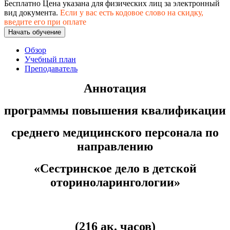
хозяйственной деятельностью
Бесплатно
Цена указана для физических лиц
за электронный
вид документа.
Если у вас есть кодовое слово на скидку,
введите его при оплате
Техника-технологии
Начать обучение
Обзор
Прикладная геология, горное дело,
Учебный план
нефтегазовое дело и геодезия
Преподаватель
Аннотация
Техника и технологии наземного
транспорта
программы повышения квалификации
среднего медицинского персонала по
Техника и технологии строительства
направлению
Ядерная энергетика и технологии
«Сестринское дело в детской
Культура и спорт
оториноларингологии»
Физкультура и спорт
Сервис и туризм
(216 ак. часов)