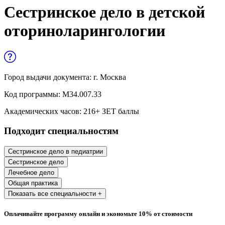
Управленческие дисциплины в
Сестринское дело в детской
медицине
оториноларингологии
Здравоохранение и медицинские
науки
Образование и педагогические науки
Город выдачи документа:
г. Москва
Социология и социальная работа
Код программы:
М34.007.33
Академических часов:
216
+ ЗЕТ баллы
Профессиональное обучение рабочих
Подходит специальностям
и служащих
История и археология
Сестринское дело в педиатрии
Сестринское дело
Психологические науки
Лечебное дело
Общая практика
Техносферная безопасность и ОТ
Показать все специальности +
Оплачивайте программу онлайн и экономьте 10% от стоимости
Техносферная безопасность и