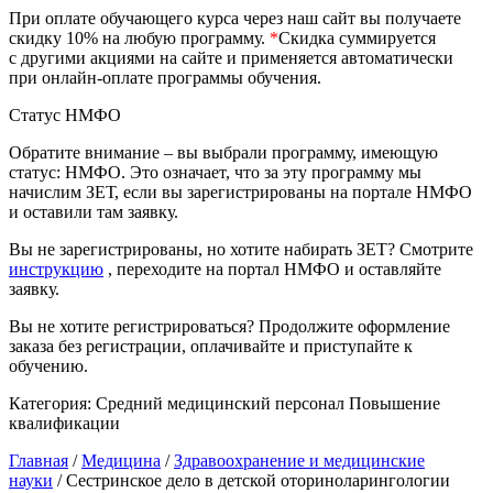
природообустройство
При оплате обучающего курса через наш сайт вы получаете
скидку 10% на любую программу.
*
Скидка суммируется
с другими акциями на сайте и применяется автоматически
Экологическая безопасность в
при онлайн-оплате программы обучения.
промышленности
Статус НМФО
Обратите внимание – вы выбрали программу, имеющую
Управление охраной труда.
статус: НМФО. Это означает, что за эту программу мы
Техносферная безопасность
начислим ЗЕТ, если вы зарегистрированы на портале НМФО
и оставили там заявку.
Допуски
Вы не зарегистрированы, но хотите набирать ЗЕТ? Смотрите
Безопасность труда
инструкцию
, переходите на портал НМФО и оставляйте
заявку.
Экономика и управление
Вы не хотите регистрироваться? Продолжите оформление
заказа без регистрации, оплачивайте и приступайте к
обучению.
Управление производством
общественного питания в
Категория:
Средний медицинский персонал
Повышение
организации
квалификации
Главная
/
Медицина
/
Здравоохранение и медицинские
Управление административно-
науки
/ Сестринское дело в детской оториноларингологии