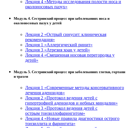
Лекция 4 «Методы исследования полости носа и
околоносовых пазух»
Модуль 4. Сестринский процесс при заболеваниях носа и
околоносовых пазух у детей
Лекция 2 «Острый синусит: клиническая
рекомендация»
Лекция 1 «Аллергический ринит»
Лекция 3 «Атрезия хоан у детей»
Лекция 4 «Смещенная носовая перегородка у
детей»
Модуль 5. Сестринский процесс при заболеваниях глотки, гортани
и трахеи
Лекция 1 «Современные методы консервативного
лечения аденоидов»
Лекция 2 «Протокол ведения детей с
гипертрофией аденоидов и небных миндалин»
Лекция 3 «Протокол ведения детей с
острым тонзиллофарингитом»
Лекция 4 «Новые правила диагностики острого
тонзиллита и фарингита»