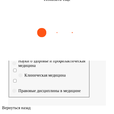
Найти
Сестринское дело
Эпидемиология
Медицинская помощь
Пр
Выберите направление
Медицина
Науки о здоровье и профилактическая
медицина
Клиническая медицина
Правовые дисциплины в медицине
Фармация
Вернуться назад