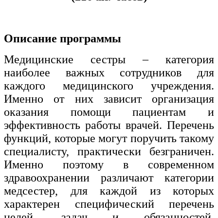
Изобразительное и прикладные виды
искусств
Описание программы
Средства массовой информации и
Медицинские сестры – категория
информативно-библиотечное дело
наиболее важных сотрудников для
Управление в технических системах
каждого медицинского учреждения.
Именно от них зависит организация
Ветеринария и зоотехника
оказания помощи пациентам и
Подготовка к периодической
эффективность работы врачей. Перечень
аккредитации
функций, которые могут поручить такому
Основные Услуги
специалисту, практически безграничен.
Именно поэтому в современном
Дополнительные Услуги
здравоохранении различают категории
медсестер, для каждой из которых
характерен специфический перечень
целей, задач и обязанностей.