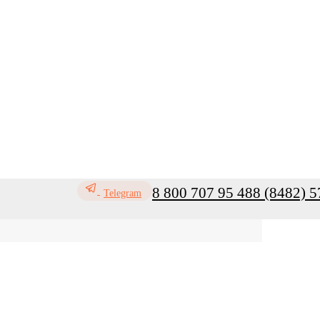
8 800 707 95 48
8 (8482) 5
Telegram
ь
Профилактика инфекций
Санитар
Мой кабинет