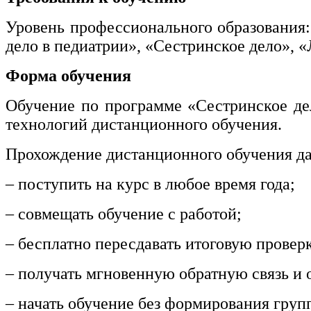
информативно-библиотечное дело
Уровень профессионального образования:
Управление в технических системах
дело в педиатрии», «Сестринское дело», 
Ветеринария и зоотехника
Форма обучения
Подготовка к периодической
Обучение по программе «Сестринское дел
аккредитации
технологий дистанционного обучения.
Основные Услуги
Прохождение дистанционного обучения да
Дополнительные Услуги
– поступить на курс в любое время года;
– совмещать обучение с работой;
– бесплатно пересдавать итоговую провер
– получать мгновенную обратную связь и о
– начать обучение без формирования груп