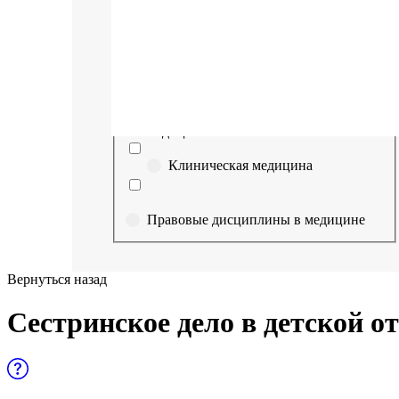
Выберите направление
Медицина
Науки о здоровье и профилактическая
медицина
Клиническая медицина
Правовые дисциплины в медицине
Фармация
Вернуться назад
Управленческие дисциплины в
Сестринское дело в детской 
медицине
Здравоохранение и медицинские
науки