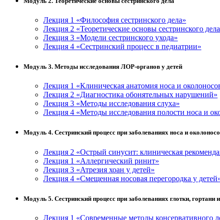
Модуль 2. Теоретические основы сестринского дела
Лекция 1 «Философия сестринского дела»
Лекция 2 «Теоретические основы сестринского дел
Лекция 3 «Модели сестринского ухода»
Лекция 4 «Сестринский процесс в педиатрии»
Модуль 3. Методы исследования ЛОР-органов у детей
Лекция 1 «Клиническая анатомия носа и околоносо
Лекция 2 «Диагностика обонятельных нарушений»
Лекция 3 «Методы исследования слуха»
Лекция 4 «Методы исследования полости носа и ок
Модуль 4. Сестринский процесс при заболеваниях носа и околоносо
Лекция 2 «Острый синусит: клиническая рекоменд
Лекция 1 «Аллергический ринит»
Лекция 3 «Атрезия хоан у детей»
Лекция 4 «Смещенная носовая перегородка у детей
Модуль 5. Сестринский процесс при заболеваниях глотки, гортани и
Лекция 1 «Современные методы консервативного л