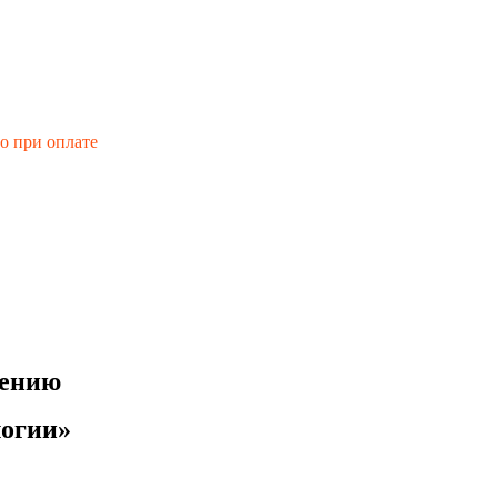
го при оплате
лению
логии»