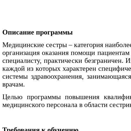
нефтегазовое дело и геодезия
Техника и технологии наземного
транспорта
Описание программы
Техника и технологии строительства
Медицинские сестры – категория наиболе
организация оказания помощи пациентам 
Ядерная энергетика и технологии
специалисту, практически безграничен. 
каждой из которых характерен специфичес
Культура и спорт
системы здравоохранения, занимающаяс
Физкультура и спорт
врачам.
Сервис и туризм
Целью программы повышения квалифика
медицинского персонала в области сестри
Изобразительное и прикладные виды
искусств
Требования к обучению
Средства массовой информации и