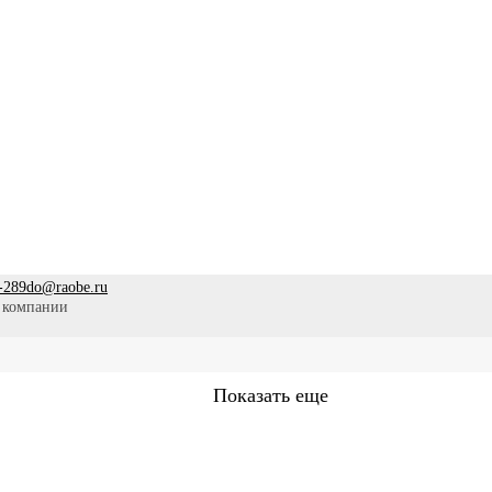
-289
do@raobe.ru
 компании
Показать еще
Сестринское дело
Эпидемиология
Медицинская помощ
аммы