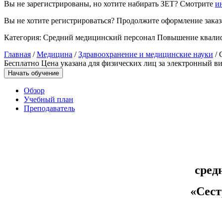
Вы не зарегистрированы, но хотите набирать ЗЕТ? Смотрите
и
Управление охраной труда.
Вы не хотите регистрироваться? Продолжите оформление заказа
Техносферная безопасность
Категория:
Средний медицинский персонал
Повышение квали
Допуски
Главная
/
Медицина
/
Здравоохранение и медицинские науки
/ 
Бесплатно
Цена указана для физических лиц
за электронный ви
Безопасность труда
Начать обучение
Экономика и управление
Обзор
Учебный план
Преподаватель
Управление производством
общественного питания в
организации
Управление административно-
сред
хозяйственной деятельностью
«Сест
Техника-технологии
Прикладная геология, горное дело,