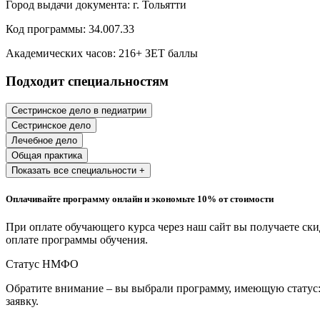
Город выдачи документа:
г. Тольятти
Образование и педагогические науки
Код программы:
34.007.33
Социология и социальная работа
Академических часов:
216
+ ЗЕТ баллы
Подходит специальностям
Профессиональное обучение рабочих
и служащих
Сестринское дело в педиатрии
Сестринское дело
История и археология
Лечебное дело
Общая практика
Психологические науки
Показать все специальности +
Техносферная безопасность и ОТ
Оплачивайте программу онлайн и экономьте 10% от стоимости
При оплате обучающего курса через наш сайт вы получаете ск
Техносферная безопасность и
оплате программы обучения.
природообустройство
Статус НМФО
Обратите внимание – вы выбрали программу, имеющую статус:
Экологическая безопасность в
заявку.
промышленности