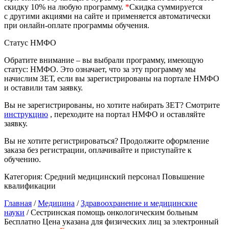
природообустройство
скидку 10% на любую программу.
*
Скидка суммируется
с другими акциями на сайте и применяется автоматически
при онлайн-оплате программы обучения.
Экологическая безопасность в
Статус НМФО
промышленности
Обратите внимание – вы выбрали программу, имеющую
статус: НМФО. Это означает, что за эту программу мы
Управление охраной труда.
начислим ЗЕТ, если вы зарегистрированы на портале НМФО
Техносферная безопасность
и оставили там заявку.
Допуски
Вы не зарегистрированы, но хотите набирать ЗЕТ? Смотрите
инструкцию
, переходите на портал НМФО и оставляйте
Безопасность труда
заявку.
Вы не хотите регистрироваться? Продолжите оформление
Экономика и управление
заказа без регистрации, оплачивайте и приступайте к
обучению.
Управление производством
Категория:
Средний медицинский персонал
Повышение
общественного питания в
квалификации
организации
Главная
/
Медицина
/
Здравоохранение и медицинские
науки
/ Сестринская помощь онкологическим больным
Бесплатно
Цена указана для физических лиц
за электронный
Управление административно-