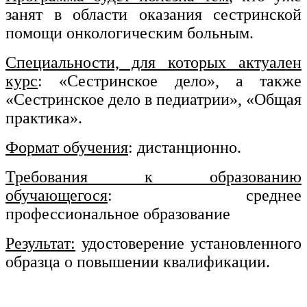
занят в области оказания сестринской
Изобразительное и прикладные виды
помощи онкологическим больным.
искусств
Специальности, для которых актуален
Средства массовой информации и
курс
: «Сестринское дело», а также
информативно-библиотечное дело
«Сестринское дело в педиатрии», «Общая
Управление в технических системах
практика».
Ветеринария и зоотехника
Формат обучения
: дистанционно.
Подготовка к периодической
Требования к образованию
аккредитации
обучающегося
: среднее
Основные Услуги
профессиональное образование
Дополнительные Услуги
Результат:
удостоверение установленного
образца о повышении квалификации.