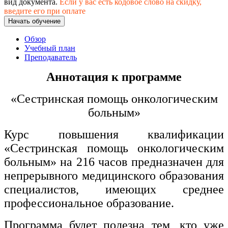
вид документа.
Если у вас есть кодовое слово на скидку,
хозяйственной деятельностью
введите его при оплате
Начать обучение
Техника-технологии
Обзор
Учебный план
Прикладная геология, горное дело,
Преподаватель
нефтегазовое дело и геодезия
Аннотация к программе
Техника и технологии наземного
«Сестринская помощь онкологическим
транспорта
больным»
Техника и технологии строительства
Курс повышения квалификации
«Сестринская помощь онкологическим
Ядерная энергетика и технологии
больным» на 216 часов предназначен для
Культура и спорт
непрерывного медицинского образования
специалистов, имеющих среднее
Физкультура и спорт
профессиональное образование.
Сервис и туризм
Программа будет полезна тем
, кто уже