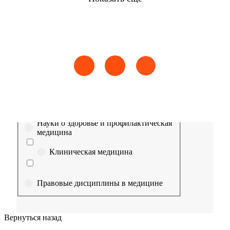
Найти
Сестринское дело
Эпидемиология
Медицинская помощь
Пр
Выберите направление
Медицина
Науки о здоровье и профилактическая
медицина
Клиническая медицина
Правовые дисциплины в медицине
Фармация
Вернуться назад