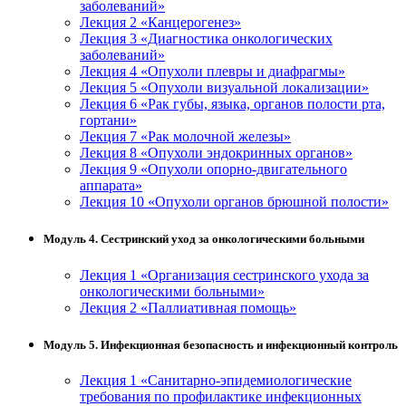
заболеваний»
Лекция 2 «Канцерогенез»
Лекция 3 «Диагностика онкологических
заболеваний»
Лекция 4 «Опухоли плевры и диафрагмы»
Лекция 5 «Опухоли визуальной локализации»
Лекция 6 «Рак губы, языка, органов полости рта,
гортани»
Лекция 7 «Рак молочной железы»
Лекция 8 «Опухоли эндокринных органов»
Лекция 9 «Опухоли опорно-двигательного
аппарата»
Лекция 10 «Опухоли органов брюшной полости»
Модуль 4. Сестринский уход за онкологическими больными
Лекция 1 «Организация сестринского ухода за
онкологическими больными»
Лекция 2 «Паллиативная помощь»
Модуль 5. Инфекционная безопасность и инфекционный контроль
Лекция 1 «Санитарно-эпидемиологические
требования по профилактике инфекционных