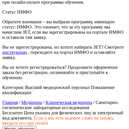
при онлайн-оплате программы обучения.
природообустройство
Статус НМФО
Экологическая безопасность в
Обратите внимание – вы выбрали программу, имеющую
промышленности
статус: НМФО. Это означает, что за эту программу мы
начислим ЗЕТ, если вы зарегистрированы на портале НМФО
и оставили там заявку.
Управление охраной труда.
Техносферная безопасность
Вы не зарегистрированы, но хотите набирать ЗЕТ? Смотрите
инструкцию
, переходите на портал НМФО и оставляйте
заявку.
Допуски
Вы не хотите регистрироваться? Продолжите оформление
Безопасность труда
заказа без регистрации, оплачивайте и приступайте к
обучению.
Экономика и управление
Категория:
Высший медицинский персонал
Повышение
квалификации
Управление производством
Главная
/
Медицина
/
Клиническая медицина
/ Санитарно-
общественного питания в
гигиенические лабораторные исследования
организации
Бесплатно
Цена указана для физических лиц
за электронный
вид документа.
Если у вас есть кодовое слово на скидку,
введите его при оплате
Управление административно-
Начать обучение