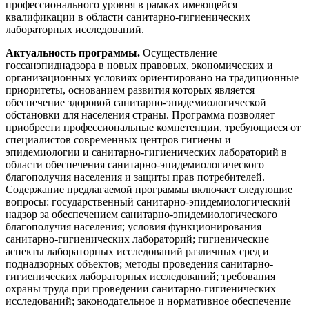
профессионального уровня в рамках имеющейся
квалификации в области санитарно-гигиенических
Изобразительное и прикладные виды
лабораторных исследований.
искусств
Актуальность программы.
Осуществление
госсанэпиднадзора в новых правовых, экономических и
Средства массовой информации и
организационных условиях ориентировано на традиционные
информативно-библиотечное дело
приоритеты, основанием развития которых является
обеспечение здоровой санитарно-эпидемиологической
Управление в технических системах
обстановки для населения страны. Программа позволяет
приобрести профессиональные компетенции, требующиеся от
специалистов современных центров гигиены и
Ветеринария и зоотехника
эпидемиологии и санитарно-гигиенических лабораторий в
области обеспечения санитарно-эпидемиологического
Подготовка к периодической
благополучия населения и защиты прав потребителей.
аккредитации
Содержание предлагаемой программы включает следующие
вопросы: государственный санитарно-эпидемиологический
Основные Услуги
надзор за обеспечением санитарно-эпидемиологического
благополучия населения; условия функционирования
Дополнительные Услуги
санитарно-гигиенических лабораторий; гигиенические
аспекты лабораторных исследований различных сред и
поднадзорных объектов; методы проведения санитарно-
гигиенических лабораторных исследований; требования
охраны труда при проведении санитарно-гигиенических
исследований; законодательное и нормативное обеспечение