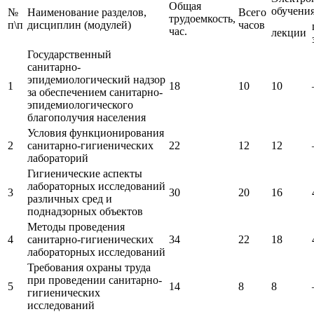
Общая
обучения
№
Наименование разделов,
Всего
трудоемкость,
п\п
дисциплин (модулей)
часов
час.
лекции
Государственный
санитарно-
эпидемиологический надзор
1
18
10
10
за обеспечением санитарно-
эпидемиологического
благополучия населения
Условия функционирования
2
санитарно-гигиенических
22
12
12
лабораторий
Гигиенические аспекты
лабораторных исследований
3
30
20
16
различных сред и
поднадзорных объектов
Методы проведения
4
санитарно-гигиенических
34
22
18
лабораторных исследований
Требования охраны труда
при проведении санитарно-
5
14
8
8
гигиенических
исследований