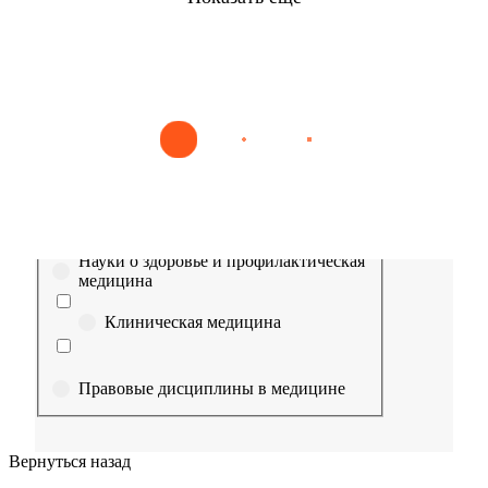
Найти
Сестринское дело
Эпидемиология
Медицинская помощь
Пр
Выберите направление
Медицина
Науки о здоровье и профилактическая
медицина
Клиническая медицина
Правовые дисциплины в медицине
Фармация
Вернуться назад