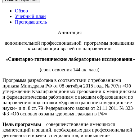
хозяйственной деятельностью
Обзор
Техника-технологии
Учебный план
Преподаватель
Прикладная геология, горное дело,
Аннотация
нефтегазовое дело и геодезия
дополнительной профессиональной программы повышения
квалификации врачей по направлению
Техника и технологии наземного
«
Санитарно-гигиенические
лабораторные исследования
»
транспорта
(срок освоения 144 ак. часа)
Техника и технологии строительства
Программа разработана в соответствии с требованиями
приказа Минздрава РФ от 08 октября 2015 года № 707н «Об
утверждении Квалификационных требований к медицинским
Ядерная энергетика и технологии
и фармацевтическим работникам с высшим образованием по
направлению подготовки «Здравоохранение и медицинские
Культура и спорт
науки» и п. 8 ст. 79 Федерального закона от 21.11.2011 № 323-
ФЗ «Об основах охраны здоровья граждан в РФ».
Физкультура и спорт
Цель программы –
совершенствование имеющихся
компетенций и знаний, необходимых для профессиональной
Сервис и туризм
деятельности врачей–специалистов, и повышение