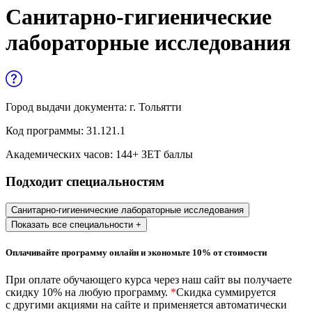
Управленческие дисциплины в
Санитарно-гигиенические
медицине
лабораторные исследования
Здравоохранение и медицинские
науки
Образование и педагогические науки
Город выдачи документа:
г. Тольятти
Социология и социальная работа
Код программы:
31.121.1
Академических часов:
144
+ ЗЕТ баллы
Профессиональное обучение рабочих
Подходит специальностям
и служащих
История и археология
Санитарно-гигиенические лабораторные исследования
Показать все специальности +
Психологические науки
Оплачивайте программу онлайн и экономьте 10% от стоимости
Техносферная безопасность и ОТ
При оплате обучающего курса через наш сайт вы получаете
скидку 10% на любую программу.
*
Скидка суммируется
с другими акциями на сайте и применяется автоматически
Техносферная безопасность и