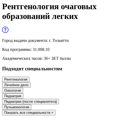
Управленческие дисциплины в
Рентгенология очаговых
медицине
образований легких
Здравоохранение и медицинские
науки
Образование и педагогические науки
Город выдачи документа:
г. Тольятти
Социология и социальная работа
Код программы:
31.008.10
Академических часов:
36
+ ЗЕТ баллы
Профессиональное обучение рабочих
Подходит специальностям
и служащих
История и археология
Рентгенология
Лечебное дело
Психологические науки
Онкология
Педиатрия
Техносферная безопасность и ОТ
Педиатрия (после специалитета)
Пульмонология
Показать все специальности +
Техносферная безопасность и