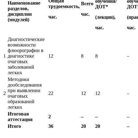
Общая
обучения/
обуч
Наименование
Всего
трудоемкость,
ДОТ*
ДОТ
разделов,
дисциплин
час.
час.
(лекции),
(прак
(модулей)
час.
час.
Диагностические
возможности
флюорографии в
1
диагностике
12
8
8
–
очаговых
заболеваний
легких
Методики
дообследования
при выявлении
2
22
12
12
–
очаговых
образований
легких
Итоговая
2
–
–
–
аттестация
Итого
36
20
20
–