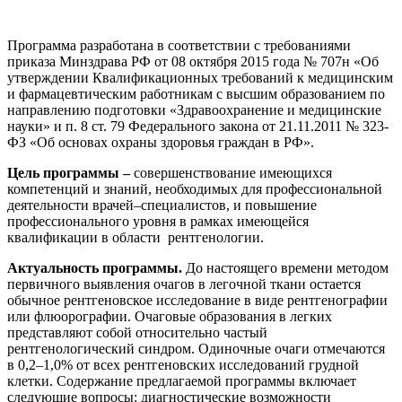
Изобразительное и прикладные виды
искусств
Программа разработана в соответствии с требованиями
приказа Минздрава РФ от 08 октября 2015 года № 707н «Об
утверждении Квалификационных требований к медицинским
и фармацевтическим работникам с высшим образованием по
Средства массовой информации и
направлению подготовки «Здравоохранение и медицинские
информативно-библиотечное дело
науки» и п. 8 ст. 79 Федерального закона от 21.11.2011 № 323-
ФЗ «Об основах охраны здоровья граждан в РФ».
Управление в технических системах
Цель программы –
совершенствование имеющихся
Ветеринария и зоотехника
компетенций и знаний, необходимых для профессиональной
деятельности врачей–специалистов, и повышение
Подготовка к периодической
профессионального уровня в рамках имеющейся
аккредитации
квалификации в области рентгенологии.
Актуальность программы.
До настоящего времени методом
Основные Услуги
первичного выявления очагов в легочной ткани остается
обычное рентгеновское исследование в виде рентгенографии
Дополнительные Услуги
или флюорографии. Очаговые образования в легких
представляют собой относительно частый
рентгенологический синдром. Одиночные очаги отмечаются
в 0,2–1,0% от всех рентгеновских исследований грудной
клетки. Содержание предлагаемой программы включает
следующие вопросы: диагностические возможности