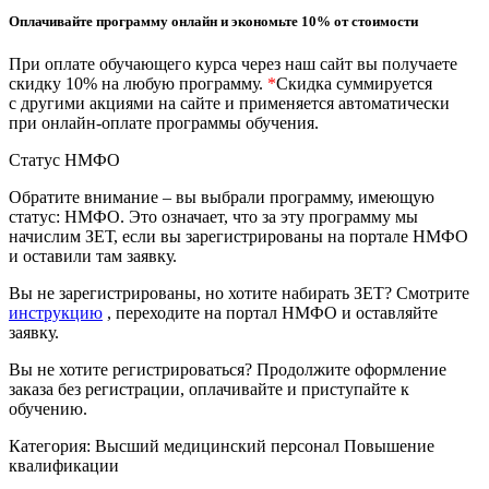
природообустройство
Оплачивайте программу онлайн и экономьте 10% от стоимости
При оплате обучающего курса через наш сайт вы получаете
Экологическая безопасность в
скидку 10% на любую программу.
*
Скидка суммируется
промышленности
с другими акциями на сайте и применяется автоматически
при онлайн-оплате программы обучения.
Управление охраной труда.
Статус НМФО
Техносферная безопасность
Обратите внимание – вы выбрали программу, имеющую
статус: НМФО. Это означает, что за эту программу мы
Допуски
начислим ЗЕТ, если вы зарегистрированы на портале НМФО
и оставили там заявку.
Безопасность труда
Вы не зарегистрированы, но хотите набирать ЗЕТ? Смотрите
Экономика и управление
инструкцию
, переходите на портал НМФО и оставляйте
заявку.
Вы не хотите регистрироваться? Продолжите оформление
Управление производством
заказа без регистрации, оплачивайте и приступайте к
общественного питания в
обучению.
организации
Категория:
Высший медицинский персонал
Повышение
квалификации
Управление административно-