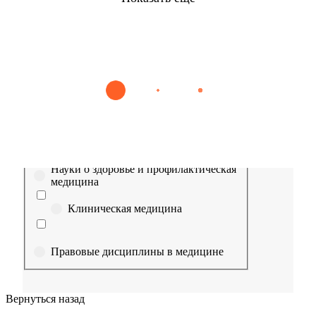
Найти
Сестринское дело
Эпидемиология
Медицинская помощь
Пр
Выберите направление
Медицина
Науки о здоровье и профилактическая
медицина
Клиническая медицина
Правовые дисциплины в медицине
Фармация
Вернуться назад