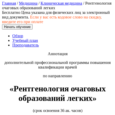
хозяйственной деятельностью
Главная
/
Медицина
/
Клиническая медицина
/ Рентгенология
очаговых образований легких
Техника-технологии
Бесплатно
Цена указана для физических лиц
за электронный
вид документа.
Если у вас есть кодовое слово на скидку,
введите его при оплате
Прикладная геология, горное дело,
Начать обучение
нефтегазовое дело и геодезия
Обзор
Учебный план
Преподаватель
Техника и технологии наземного
транспорта
Аннотация
дополнительной профессиональной программы повышения
Техника и технологии строительства
квалификации врачей
по направлению
Ядерная энергетика и технологии
«Рентгенология очаговых
Культура и спорт
образований легких»
Физкультура и спорт
Сервис и туризм
(срок освоения 36 ак. часов)