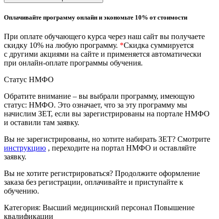
природообустройство
Оплачивайте программу онлайн и экономьте 10% от стоимости
Экологическая безопасность в
При оплате обучающего курса через наш сайт вы получаете
промышленности
скидку 10% на любую программу.
*
Скидка суммируется
с другими акциями на сайте и применяется автоматически
при онлайн-оплате программы обучения.
Управление охраной труда.
Техносферная безопасность
Статус НМФО
Обратите внимание – вы выбрали программу, имеющую
Допуски
статус: НМФО. Это означает, что за эту программу мы
начислим ЗЕТ, если вы зарегистрированы на портале НМФО
Безопасность труда
и оставили там заявку.
Экономика и управление
Вы не зарегистрированы, но хотите набирать ЗЕТ? Смотрите
инструкцию
, переходите на портал НМФО и оставляйте
заявку.
Управление производством
Вы не хотите регистрироваться? Продолжите оформление
общественного питания в
заказа без регистрации, оплачивайте и приступайте к
организации
обучению.
Категория:
Высший медицинский персонал
Повышение
Управление административно-
квалификации