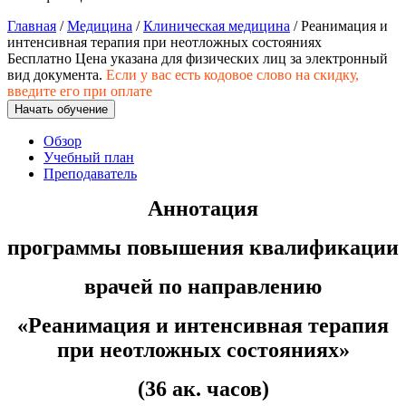
хозяйственной деятельностью
Главная
/
Медицина
/
Клиническая медицина
/ Реанимация и
Техника-технологии
интенсивная терапия при неотложных состояниях
Бесплатно
Цена указана для физических лиц
за электронный
вид документа.
Если у вас есть кодовое слово на скидку,
введите его при оплате
Прикладная геология, горное дело,
Начать обучение
нефтегазовое дело и геодезия
Обзор
Учебный план
Техника и технологии наземного
Преподаватель
транспорта
Аннотация
Техника и технологии строительства
программы повышения квалификации
Ядерная энергетика и технологии
врачей по направлению
Культура и спорт
«Реанимация и интенсивная терапия
Физкультура и спорт
при неотложных состояниях»
Сервис и туризм
(36 ак. часов)