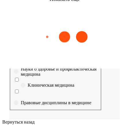
Найти
Сестринское дело
Эпидемиология
Медицинская помощь
Пр
Выберите направление
Медицина
Науки о здоровье и профилактическая
медицина
Клиническая медицина
Правовые дисциплины в медицине
Фармация
Вернуться назад