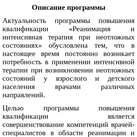
Описание программы
Изобразительное и прикладные виды
искусств
Актуальность программы повышения
квалификации «Реанимация и
Средства массовой информации и
интенсивная терапия при неотложных
информативно-библиотечное дело
состояниях» обусловлена тем, что в
Управление в технических системах
настоящее время постоянно возникает
потребность в применении интенсивной
Ветеринария и зоотехника
терапии при возникновении неотложных
Подготовка к периодической
состояний у взрослого и детского
аккредитации
населения врачами различных
Основные Услуги
направлений.
Дополнительные Услуги
Целью программы повышения
квалификации является
совершенствование компетенций врачей-
специалистов в области реанимации и