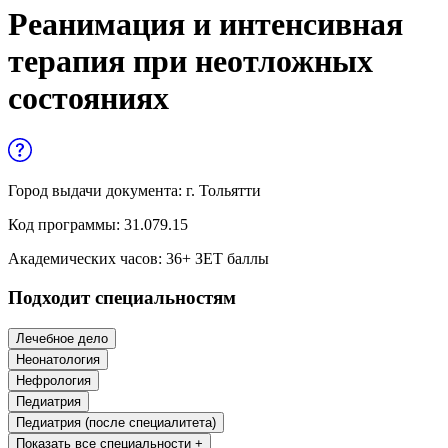
Управленческие дисциплины в
Реанимация и интенсивная
медицине
терапия при неотложных
Здравоохранение и медицинские
состояниях
науки
Образование и педагогические науки
Социология и социальная работа
Город выдачи документа:
г. Тольятти
Код программы:
31.079.15
Профессиональное обучение рабочих
Академических часов:
36
+ ЗЕТ баллы
и служащих
Подходит специальностям
История и археология
Лечебное дело
Психологические науки
Неонатология
Нефрология
Техносферная безопасность и ОТ
Педиатрия
Педиатрия (после специалитета)
Техносферная безопасность и
Показать все специальности +