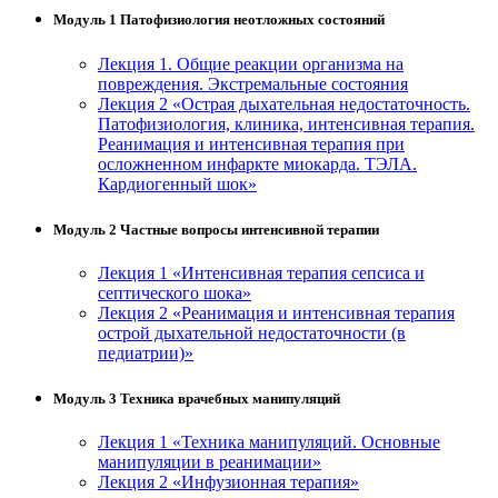
Модуль 1 Патофизиология неотложных состояний
Лекция 1. Общие реакции организма на
повреждения. Экстремальные состояния
Лекция 2 «Острая дыхательная недостаточность.
Патофизиология, клиника, интенсивная терапия.
Реанимация и интенсивная терапия при
осложненном инфаркте миокарда. ТЭЛА.
Кардиогенный шок»
Модуль 2 Частные вопросы интенсивной терапии
Лекция 1 «Интенсивная терапия сепсиса и
септического шока»
Лекция 2 «Реанимация и интенсивная терапия
острой дыхательной недостаточности (в
педиатрии)»
Модуль 3 Техника врачебных манипуляций
Лекция 1 «Техника манипуляций. Основные
манипуляции в реанимации»
Лекция 2 «Инфузионная терапия»