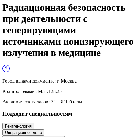
Управленческие дисциплины в
Радиационная безопасность
медицине
при деятельности с
Здравоохранение и медицинские
генерирующими
науки
источниками ионизирующего
Образование и педагогические науки
излучения в медицине
Социология и социальная работа
Профессиональное обучение рабочих
и служащих
Город выдачи документа:
г. Москва
Код программы:
М31.128.25
История и археология
Академических часов:
72
+ ЗЕТ баллы
Психологические науки
Подходит специальностям
Техносферная безопасность и ОТ
Рентгенология
Операционное дело
Техносферная безопасность и