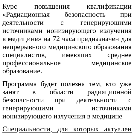
Курс повышения квалификации
Изобразительное и прикладные виды
«Радиационная безопасность при
искусств
деятельности с генерирующими
источниками ионизирующего излучения
Средства массовой информации и
в медицине» на 72 часа предназначен для
информативно-библиотечное дело
непрерывного медицинского образования
Управление в технических системах
специалистов, имеющих среднее
профессиональное медицинское
Ветеринария и зоотехника
образование.
Подготовка к периодической
аккредитации
Программа будет полезна тем
, кто уже
Основные Услуги
занят в области радиационной
безопасности при деятельности с
Дополнительные Услуги
генерирующими источниками
ионизирующего излучения в медицине
Специальности, для которых актуален