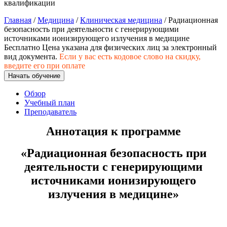
квалификации
хозяйственной деятельностью
Главная
/
Медицина
/
Клиническая медицина
/ Радиационная
Техника-технологии
безопасность при деятельности с генерирующими
источниками ионизирующего излучения в медицине
Бесплатно
Цена указана для физических лиц
за электронный
Прикладная геология, горное дело,
вид документа.
Если у вас есть кодовое слово на скидку,
нефтегазовое дело и геодезия
введите его при оплате
Начать обучение
Техника и технологии наземного
Обзор
транспорта
Учебный план
Преподаватель
Аннотация к программе
Техника и технологии строительства
Ядерная энергетика и технологии
«
Радиационная безопасность при
деятельности с генерирующими
Культура и спорт
источниками ионизирующего
Физкультура и спорт
излучения в медицине
»
Сервис и туризм