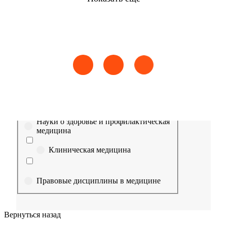
Найти
Сестринское дело
Эпидемиология
Медицинская помощь
Пр
Выберите направление
Медицина
Науки о здоровье и профилактическая
медицина
Клиническая медицина
Правовые дисциплины в медицине
Фармация
Вернуться назад