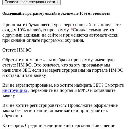
Показать все специальности +
природообустройство
Оплачивайте программу онлайн и экономьте 10% от стоимости
Экологическая безопасность в
При оплате обучающего курса через наш сайт вы получаете
промышленности
скидку 10% на любую программу.
*
Скидка суммируется
с другими акциями на сайте и применяется автоматически
при онлайн-оплате программы обучения.
Управление охраной труда.
Техносферная безопасность
Статус НМФО
Допуски
Обратите внимание – вы выбрали программу, имеющую
статус: НМФО. Это означает, что за эту программу мы
Безопасность труда
начислим ЗЕТ, если вы зарегистрированы на портале НМФО
и оставили там заявку.
Экономика и управление
Вы не зарегистрированы, но хотите набирать ЗЕТ? Смотрите
инструкцию
, переходите на портал НМФО и оставляйте
заявку.
Управление производством
общественного питания в
Вы не хотите регистрироваться? Продолжите оформление
организации
заказа без регистрации, оплачивайте и приступайте к
обучению.
Категория:
Средний медицинский персонал
Повышение
Управление административно-