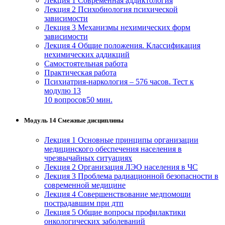
Лекция 1 Современная аддиктология
Лекция 2 Психобиология психической
зависимости
Лекция 3 Механизмы нехимических форм
зависимости
Лекция 4 Общие положения. Классификация
нехимических аддикций
Самостоятельная работа
Практическая работа
Психиатрия-наркология – 576 часов. Тест к
модулю 13
10 вопросов
50 мин.
Модуль 14 Смежные дисциплины
Лекция 1 Основные принципы организации
медицинского обеспечения населения в
чрезвычайных ситуациях
Лекция 2 Организация ЛЭО населения в ЧС
Лекция 3 Проблема радиационной безопасности в
современной медицине
Лекция 4 Совершенствование медпомощи
пострадавшим при дтп
Лекция 5 Общие вопросы профилактики
онкологических заболеваний