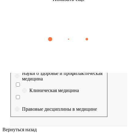
Найти
Сестринское дело
Эпидемиология
Медицинская помощь
Пр
Выберите направление
Медицина
Науки о здоровье и профилактическая
медицина
Клиническая медицина
Правовые дисциплины в медицине
Фармация
Вернуться назад