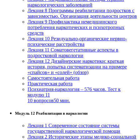
наркологических заболеваний
Лекция 8 Программы реабилитации подростков с
зависимостью. Организация деятельности центров
Лекция 9 Профилактика немедицинского
потребления наркотических и психотропных
средств
Лекция 10 Резидуально-органические нервно-
психические расстройства
Лекция 11 Соматовегетативные аспекты в
подростковой наркологии
Лекция 12 Дизайнерские наркотики: краткая
история, попытка систематизации на примере
«спайсов» и «солей» (обзор)
Самостоятельная работа
Практическая работа
Психиатрия-наркология – 576 часов. Тест к
модулю 11
10 вопросов
50 мин.
Модуль 12 Реабилитация в наркологии
Лекция 1 Современное состояние системы
государственной наркологической помощи
Лекция 2 Исторические этапы медико-социальной