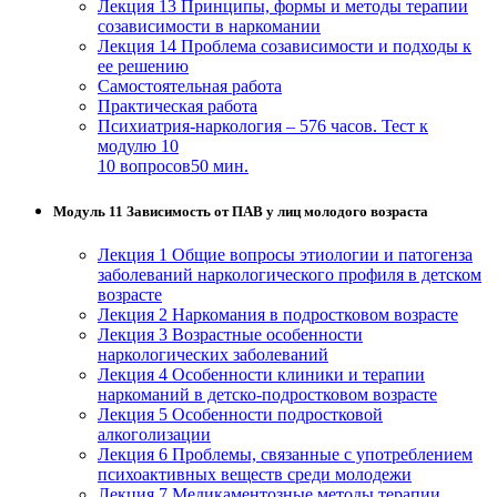
Лекция 13 Принципы, формы и методы терапии
созависимости в наркомании
Лекция 14 Проблема созависимости и подходы к
ее решению
Самостоятельная работа
Практическая работа
Психиатрия-наркология – 576 часов. Тест к
модулю 10
10 вопросов
50 мин.
Модуль 11 Зависимость от ПАВ у лиц молодого возраста
Лекция 1 Общие вопросы этиологии и патогенза
заболеваний наркологического профиля в детском
возрасте
Лекция 2 Наркомания в подростковом возрасте
Лекция 3 Возрастные особенности
наркологических заболеваний
Лекция 4 Особенности клиники и терапии
наркоманий в детско-подростковом возрасте
Лекция 5 Особенности подростковой
алкоголизации
Лекция 6 Проблемы, связанные с употреблением
психоактивных веществ среди молодежи
Лекция 7 Медикаментозные методы терапии