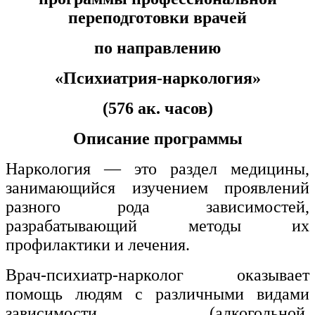
хозяйственной деятельностью
переподготовки врачей
Техника-технологии
по направлению
Прикладная геология, горное дело,
«Психиатрия-наркология»
нефтегазовое дело и геодезия
(576 ак. часов)
Техника и технологии наземного
Описание программы
транспорта
Наркология
— это раздел медицины,
Техника и технологии строительства
занимающийся изучением проявлений
разного рода зависимостей,
Ядерная энергетика и технологии
разрабатывающий методы их
Культура и спорт
профилактики и лечения.
Физкультура и спорт
Врач-психиатр-нарколог оказывает
помощь людям с различными видами
Сервис и туризм
зависимости (алкогольной,