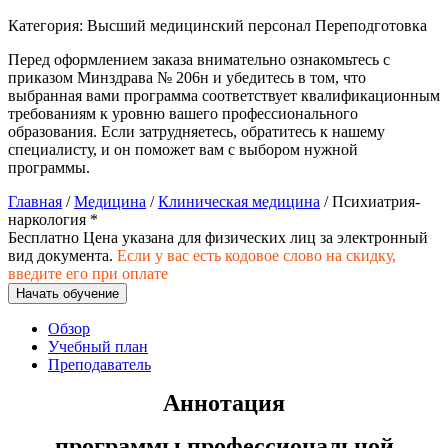
природообустройство
Категория:
Высший медицинский персонал
Переподготовка
Перед оформлением заказа внимательно ознакомьтесь с
Экологическая безопасность в
приказом Минздрава № 206н и убедитесь в том, что
промышленности
выбранная вами программа соответствует квалификационным
требованиям к уровню вашего профессионального
образования. Если затрудняетесь, обратитесь к нашему
Управление охраной труда.
специалисту, и он поможет вам с выбором нужной
Техносферная безопасность
программы.
Допуски
Главная
/
Медицина
/
Клиническая медицина
/ Психиатрия-
наркология *
Бесплатно
Цена указана для физических лиц
за электронный
Безопасность труда
вид документа.
Если у вас есть кодовое слово на скидку,
введите его при оплате
Экономика и управление
Начать обучение
Обзор
Управление производством
Учебный план
общественного питания в
Преподаватель
организации
Аннотация
Управление административно-
программы профессиональной