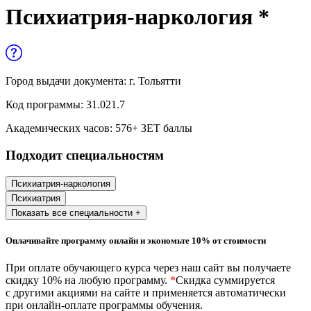
Управленческие дисциплины в
Психиатрия-наркология *
медицине
Здравоохранение и медицинские
науки
Город выдачи документа:
г. Тольятти
Образование и педагогические науки
Код программы:
31.021.7
Социология и социальная работа
Академических часов:
576
+ ЗЕТ баллы
Подходит специальностям
Профессиональное обучение рабочих
и служащих
Психиатрия-наркология
Психиатрия
История и археология
Показать все специальности +
Психологические науки
Оплачивайте программу онлайн и экономьте 10% от стоимости
Техносферная безопасность и ОТ
При оплате обучающего курса через наш сайт вы получаете
скидку 10% на любую программу.
*
Скидка суммируется
с другими акциями на сайте и применяется автоматически
при онлайн-оплате программы обучения.
Техносферная безопасность и