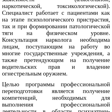
наркотической, токсикологической).
Изобразительное и прикладные виды
Специалист работает с пациентами как
искусств
на этапе психологического пристрастия,
так и при формировании патологической
Средства массовой информации и
информативно-библиотечное дело
тяги на физическом уровне.
Консультация нарколога необходима
Управление в технических системах
лицам, поступающим на работу во
Ветеринария и зоотехника
многие государственные учреждения, а
также претендующим на получение
Подготовка к периодической
водительских прав и владение
аккредитации
огнестрельным оружием.
Основные Услуги
Целью программы профессиональной
Дополнительные Услуги
переподготовки является получение
компетенций, необходимых для
выполнения профессиональной
деятельности в области психиатрии-