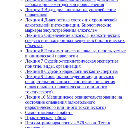
лабораторные методы контроля лечения
Лекция 3 Виды диагностики на употребление
наркотиков
Лекция 4 Диагностика состояния хронической
алкогольной интоксикации. Биологические
маркёры злоупотребления алкоголем
Лекция 5 Определение алкоголя, наркотических
средств и психотропных веществ в биологических
объектах
Лекция 6 Психометрические шкалы, используемые
в клинической наркологии
Лекция 7 Судебно-психиатрическая экспертиза:
понятие, виды, организация
Лекция 8 Судебно-наркологическая экспертиза
Лекция 9 Порядок проведения медицинского
освидетельствования на состояние опьянения
(алкогольного, наркотического или иного
токсического)
Лекция 10 Медицинское освидетельствование на
состояние опьянения (алкогольного,
наркотического или иного токсического)
Самостоятельная работа
Практическая работа
Психиатрия-наркология – 576 часов. Тест к
модулю 4