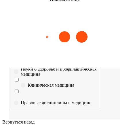
Найти
Сестринское дело
Эпидемиология
Медицинская помощь
Пр
Выберите направление
Медицина
Науки о здоровье и профилактическая
медицина
Клиническая медицина
Правовые дисциплины в медицине
Фармация
Вернуться назад