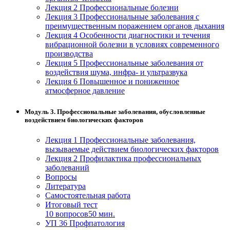
Лекция 2 Профессиональные болезни
Изобразительное и прикладные виды
Лекция 3 Профессиональные заболевания с
искусств
преимущественным поражением органов дыхания
Лекция 4 Особенности диагностики и течения
вибрационной болезни в условиях современного
производства
Средства массовой информации и
Лекция 5 Профессиональные заболевания от
информативно-библиотечное дело
воздействия шума, инфра- и ультразвука
Лекция 6 Повышенное и пониженное
Управление в технических системах
атмосферное давление
Ветеринария и зоотехника
Модуль 3. Профессиональные заболевания, обусловленные
воздействием биологических факторов
Подготовка к периодической
аккредитации
Лекция 1 Профессиональные заболевания,
вызываемые действием биологических факторов
Основные Услуги
Лекция 2 Профилактика профессиональных
заболеваний
Дополнительные Услуги
Вопросы
Литература
Самостоятельная работа
Итоговый тест
10 вопросов
50 мин.
УП 36 Профпатология