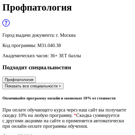
Управленческие дисциплины в
Профпатология
медицине
Здравоохранение и медицинские
науки
Город выдачи документа:
г. Москва
Образование и педагогические науки
Код программы:
М31.040.38
Социология и социальная работа
Академических часов:
36
+ ЗЕТ баллы
Подходит специальностям
Профессиональное обучение рабочих
и служащих
Профпатология
Показать все специальности +
История и археология
Оплачивайте программу онлайн и экономьте 10% от стоимости
Психологические науки
При оплате обучающего курса через наш сайт вы получаете
Техносферная безопасность и ОТ
скидку 10% на любую программу.
*
Скидка суммируется
с другими акциями на сайте и применяется автоматически
при онлайн-оплате программы обучения.
Техносферная безопасность и