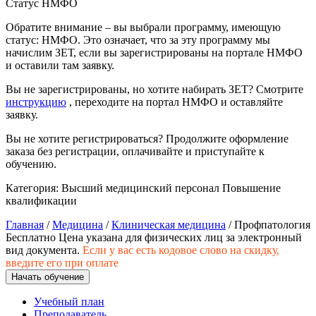
Статус НМФО
природообустройство
Обратите внимание – вы выбрали программу, имеющую
статус: НМФО. Это означает, что за эту программу мы
Экологическая безопасность в
начислим ЗЕТ, если вы зарегистрированы на портале НМФО
промышленности
и оставили там заявку.
Вы не зарегистрированы, но хотите набирать ЗЕТ? Смотрите
Управление охраной труда.
инструкцию
, переходите на портал НМФО и оставляйте
Техносферная безопасность
заявку.
Вы не хотите регистрироваться? Продолжите оформление
Допуски
заказа без регистрации, оплачивайте и приступайте к
обучению.
Безопасность труда
Категория:
Высший медицинский персонал
Повышение
Экономика и управление
квалификации
Главная
/
Медицина
/
Клиническая медицина
/ Профпатология
Бесплатно
Цена указана для физических лиц
за электронный
Управление производством
вид документа.
Если у вас есть кодовое слово на скидку,
общественного питания в
введите его при оплате
организации
Начать обучение
Учебный план
Управление административно-
Преподаватель