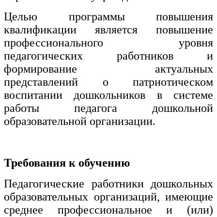
Целью программы повышения
Изобразительное и прикладные виды
искусств
квалификации является повышение
профессионального уровня
Средства массовой информации и
педагогических работников и
информативно-библиотечное дело
формирование актуальных
представлений о патриотическом
Управление в технических системах
воспитании дошкольников в системе
Ветеринария и зоотехника
работы педагога дошкольной
образовательной организации.
Подготовка к периодической
аккредитации
Основные Услуги
Требования к обучению
Дополнительные Услуги
Педагогические работники дошкольных
образовательных организаций, имеющие
среднее профессиональное и (или)