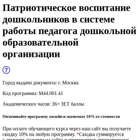
Управленческие дисциплины в
Патриотическое воспитание
медицине
дошкольников в системе
Здравоохранение и медицинские
работы педагога дошкольной
науки
образовательной
Образование и педагогические науки
организации
Социология и социальная работа
Профессиональное обучение рабочих
и служащих
Город выдачи документа:
г. Москва
Код программы:
М44.001.41
История и археология
Академических часов:
36
+ ЗЕТ баллы
Психологические науки
Оплачивайте программу онлайн и экономьте 10% от стоимости
Техносферная безопасность и ОТ
При оплате обучающего курса через наш сайт вы получаете
скидку 10% на любую программу.
*
Скидка суммируется
Техносферная безопасность и
с другими акциями на сайте и применяется автоматически