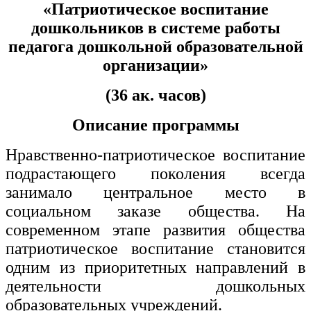
хозяйственной деятельностью
«
Патриотическое воспитание
дошкольников в системе работы
Техника-технологии
педагога дошкольной образовательной
организации»
Прикладная геология, горное дело,
нефтегазовое дело и геодезия
(36 ак. часов)
Описание программы
Техника и технологии наземного
транспорта
Нравственно-патриотическое воспитание
подрастающего поколения всегда
Техника и технологии строительства
занимало центральное место в
Ядерная энергетика и технологии
социальном заказе общества. На
современном этапе развития общества
Культура и спорт
патриотическое воспитание становится
Физкультура и спорт
одним из приоритетных направлений в
деятельности дошкольных
Сервис и туризм
образовательных учреждений.