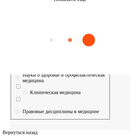
Найти
Сестринское дело
Эпидемиология
Медицинская помощь
Пр
Выберите направление
Медицина
Науки о здоровье и профилактическая
медицина
Клиническая медицина
Правовые дисциплины в медицине
Фармация
Вернуться назад