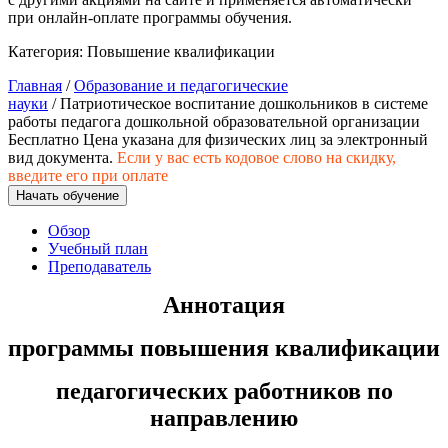
природообустройство
при онлайн-оплате программы обучения.
Категория:
Повышение квалификации
Экологическая безопасность в
Главная
/
Образование и педагогические
промышленности
науки
/ Патриотическое воспитание дошкольников в системе
работы педагога дошкольной образовательной организации
Бесплатно
Цена указана для физических лиц
за электронный
Управление охраной труда.
вид документа.
Если у вас есть кодовое слово на скидку,
Техносферная безопасность
введите его при оплате
Начать обучение
Допуски
Обзор
Безопасность труда
Учебный план
Преподаватель
Экономика и управление
Аннотация
Управление производством
программы повышения квалификации
общественного питания в
организации
педагогических работников по
направлению
Управление административно-