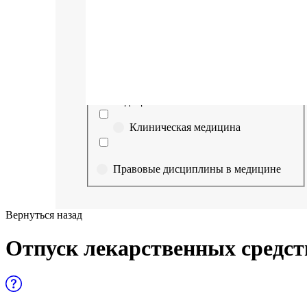
Выберите направление
Медицина
Науки о здоровье и профилактическая
медицина
Клиническая медицина
Правовые дисциплины в медицине
Фармация
Вернуться назад
Управленческие дисциплины в
Отпуск лекарственных средст
медицине
Здравоохранение и медицинские
науки