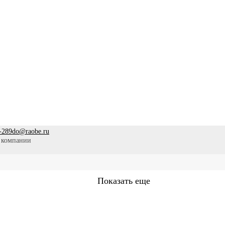
-289
do@raobe.ru
 компании
Показать еще
Сестринское дело
Эпидемиология
Медицинская помощ
аммы