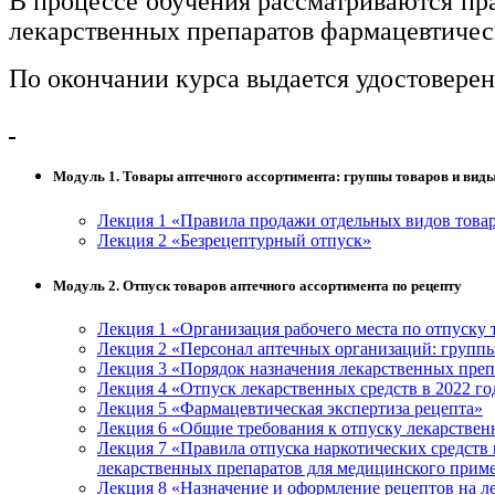
В процессе обучения рассматриваются пра
лекарственных препаратов фармацевтическ
По окончании курса выдается удостовере
Модуль 1. Товары аптечного ассортимента: группы товаров и вид
Лекция 1 «Правила продажи отдельных видов товар
Лекция 2 «Безрецептурный отпуск»
Модуль 2. Отпуск товаров аптечного ассортимента по рецепту
Лекция 1 «Организация рабочего места по отпуску 
Лекция 2 «Персонал аптечных организаций: групп
Лекция 3 «Порядок назначения лекарственных преп
Лекция 4 «Отпуск лекарственных средств в 2022 го
Лекция 5 «Фармацевтическая экспертиза рецепта»
Лекция 6 «Общие требования к отпуску лекарстве
Лекция 7 «Правила отпуска наркотических средств
лекарственных препаратов для медицинского приме
Лекция 8 «Назначение и оформление рецептов на л