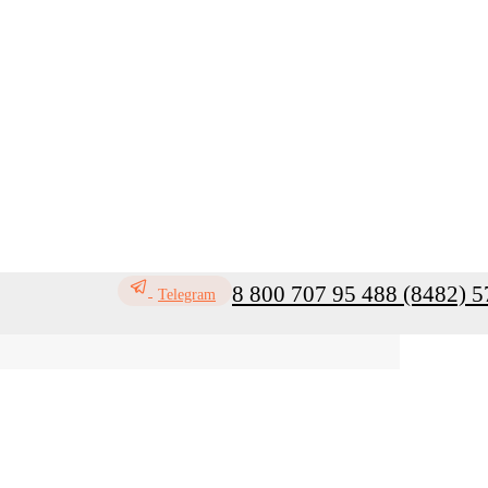
8 800 707 95 48
8 (8482) 5
Telegram
ь
Профилактика инфекций
Санитар
Мой кабинет