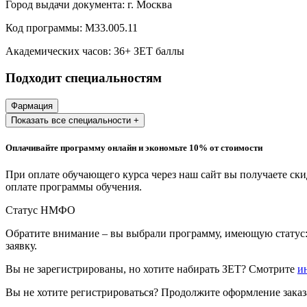
Город выдачи документа:
г. Москва
Образование и педагогические науки
Код программы:
М33.005.11
Социология и социальная работа
Академических часов:
36
+ ЗЕТ баллы
Подходит специальностям
Профессиональное обучение рабочих
и служащих
Фармация
Показать все специальности +
История и археология
Оплачивайте программу онлайн и экономьте 10% от стоимости
Психологические науки
При оплате обучающего курса через наш сайт вы получаете ск
Техносферная безопасность и ОТ
оплате программы обучения.
Статус НМФО
Техносферная безопасность и
Обратите внимание – вы выбрали программу, имеющую статус:
природообустройство
заявку.
Вы не зарегистрированы, но хотите набирать ЗЕТ? Смотрите
и
Экологическая безопасность в
промышленности
Вы не хотите регистрироваться? Продолжите оформление заказа