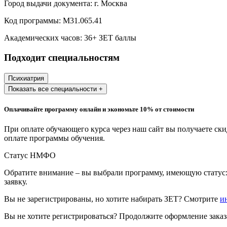
Город выдачи документа:
г. Москва
Образование и педагогические науки
Код программы:
М31.065.41
Социология и социальная работа
Академических часов:
36
+ ЗЕТ баллы
Подходит специальностям
Профессиональное обучение рабочих
и служащих
Психиатрия
Показать все специальности +
История и археология
Оплачивайте программу онлайн и экономьте 10% от стоимости
Психологические науки
При оплате обучающего курса через наш сайт вы получаете ск
Техносферная безопасность и ОТ
оплате программы обучения.
Статус НМФО
Техносферная безопасность и
Обратите внимание – вы выбрали программу, имеющую статус:
природообустройство
заявку.
Вы не зарегистрированы, но хотите набирать ЗЕТ? Смотрите
и
Экологическая безопасность в
промышленности
Вы не хотите регистрироваться? Продолжите оформление заказа