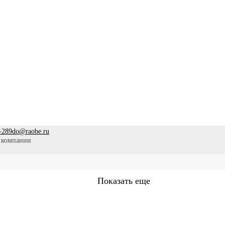
-289
do@raobe.ru
 компании
Показать еще
Сестринское дело
Эпидемиология
Медицинская помощ
аммы