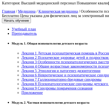
Категория:
Высший медицинский персонал
Повышение квали
Управление охраной труда.
Главная
/
Медицина
/
Клиническая медицина
/ Особенности пси
Техносферная безопасность
Бесплатно
Цена указана для физических лиц
за электронный ви
Начать обучение
Допуски
Учебный план
Безопасность труда
Преподаватель
Экономика и управление
Модуль 1. Общая психопатология детского возраста
Лекция 1 Детская психиатрическая помощь в Росси
Управление производством
Лекция 2 Психическое здоровье детей и подростков
общественного питания в
Лекция 3 Особенности психопатологических расстр
организации
Лекция 4 Общие возрастные закономерности психич
Лекция 5 Этиология и патогенез дизонтогении
Лекция 6 Невротические и психопатические синдро
Лекция 7 Галлюцинаторно-бредовые синдромы
Управление административно-
Лекция 8 Психопатологические синдромы детского 
хозяйственной деятельностью
Лекция 9 Синдромы помрачения сознания
Приложение
Техника-технологии
Модуль 2. Частная психопатология детского возраста
Прикладная геология, горное дело,