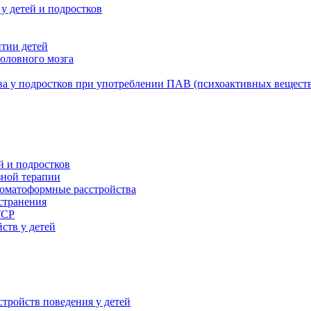
у детей и подростков
итии детей
головного мозга
ва у подростков при употреблении ПАВ (психоактивных вещест
й и подростков
зной терапии
 соматоформные расстройства
странения
ТСР
ств у детей
стройств поведения у детей