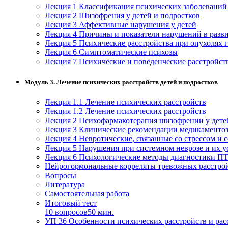
нефтегазовое дело и геодезия
Лекция 1 Классификация психических заболеваний 
Лекция 2 Шизофрения у детей и подростков
Лекция 3 Аффективные нарушения у детей
Лекция 4 Причины и показатели нарушений в разв
Техника и технологии наземного
Лекция 5 Психические расстройства при опухолях 
транспорта
Лекция 6 Симптоматические психозы
Лекция 7 Психические и поведенческие расстройст
Техника и технологии строительства
Модуль 3. Лечение психических расстройств детей и подростков
Ядерная энергетика и технологии
Лекция 1.1 Лечение психических расстройств
Лекция 1.2 Лечение психических расстройств
Культура и спорт
Лекция 2 Психофармакотерапия шизофрении у дете
Лекция 3 Клинические рекомендации медикаменто
Физкультура и спорт
Лекция 4 Невротические, связанные со стрессом и
Лекция 5 Нарушения при системном неврозе и их у
Лекция 6 Психологические методы диагностики П
Сервис и туризм
Нейрогормональные корреляты тревожных расстрой
Вопросы
Литература
Изобразительное и прикладные виды
Самостоятельная работа
искусств
Итоговый тест
10 вопросов
50 мин.
УП 36 Особенности психических расстройств и рас
Средства массовой информации и