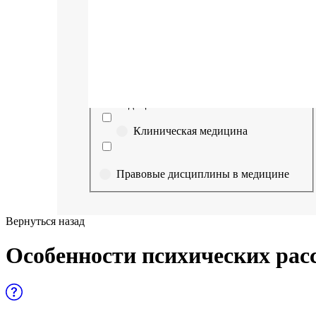
Выберите направление
Медицина
Науки о здоровье и профилактическая
медицина
Клиническая медицина
Правовые дисциплины в медицине
Фармация
Вернуться назад
Управленческие дисциплины в
Особенности психических расс
медицине
Здравоохранение и медицинские
науки