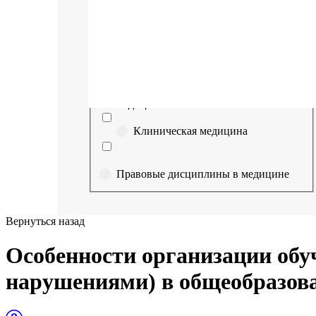
Выберите направление
Медицина
Науки о здоровье и профилактическая
медицина
Клиническая медицина
Правовые дисциплины в медицине
Фармация
Вернуться назад
Управленческие дисциплины в
Особенности организации обу
медицине
нарушениями) в общеобразов
Здравоохранение и медицинские
науки