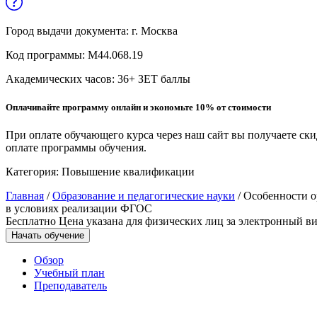
Образование и педагогические науки
Город выдачи документа:
г. Москва
Социология и социальная работа
Код программы:
М44.068.19
Академических часов:
36
+ ЗЕТ баллы
Профессиональное обучение рабочих
и служащих
Оплачивайте программу онлайн и экономьте 10% от стоимости
История и археология
При оплате обучающего курса через наш сайт вы получаете ск
оплате программы обучения.
Психологические науки
Категория:
Повышение квалификации
Техносферная безопасность и ОТ
Главная
/
Образование и педагогические науки
/ Особенности о
в условиях реализации ФГОС
Бесплатно
Цена указана для физических лиц
за электронный ви
Техносферная безопасность и
Начать обучение
природообустройство
Обзор
Учебный план
Преподаватель
Экологическая безопасность в
промышленности