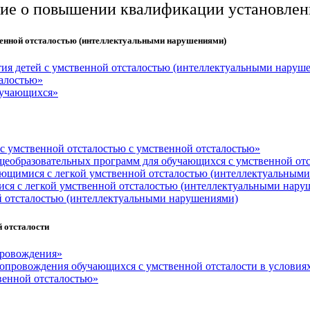
ние о повышении квалификации установленн
венной отсталостью (интеллектуальными нарушениями)
тия детей с умственной отсталостью (интеллектуальными наруш
талостью»
бучающихся»
с умственной отсталостью с умственной отсталостью»
еобразовательных программ для обучающихся с умственной от
ающимися с легкой умственной отсталостью (интеллектуальным
ся с легкой умственной отсталостью (интеллектуальными нару
й отсталостью (интеллектуальными нарушениями)
 отсталости
провождения»
сопровождения обучающихся с умственной отсталости в услови
венной отсталостью»