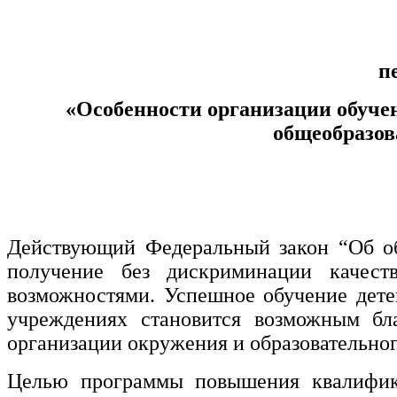
Управление охраной труда.
Техносферная безопасность
п
Допуски
«Особенности организации обуче
Безопасность труда
общеобразов
Экономика и управление
Управление производством
общественного питания в
организации
Действующий Федеральный закон “Об об
получение без дискриминации качест
Управление административно-
возможностями. Успешное обучение дете
хозяйственной деятельностью
учреждениях становится возможным бл
организации окружения и образовательног
Техника-технологии
Целью программы повышения квалифи
Прикладная геология, горное дело,