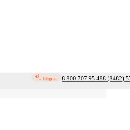
8 800 707 95 48
8 (8482) 5
Telegram
ь
Профилактика инфекций
Санитар
Мой кабинет