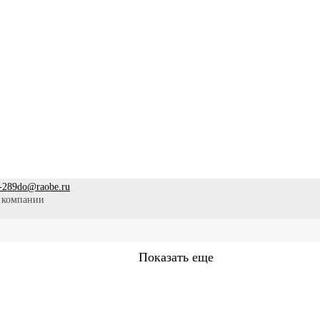
-289
do@raobe.ru
 компании
Показать еще
Сестринское дело
Эпидемиология
Медицинская помощ
аммы