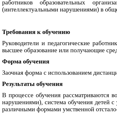
работников образовательных органи
нефтегазовое дело и геодезия
(интеллектуальными нарушениями) в обще
Техника и технологии наземного
транспорта
Требования к обучению
Техника и технологии строительства
Руководители и педагогические работни
Ядерная энергетика и технологии
высшее образование или получающие сред
Культура и спорт
Форма обучения
Физкультура и спорт
Заочная форма с использованием дистанц
Сервис и туризм
Результаты обучения
В процессе обучения рассматриваются в
Изобразительное и прикладные виды
нарушениями), система обучения детей с
искусств
различными формами умственной отстало
Средства массовой информации и