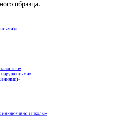
ого образца.
ениями)»
сталостью»
и нарушениями»
шениями)»
ях инклюзивной школы»