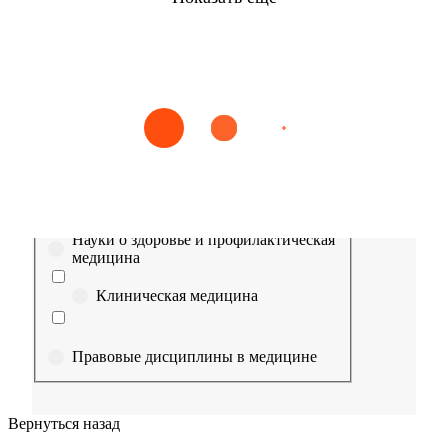
Найти
Сестринское дело
Эпидемиология
Медицинская помощь
Пр
Выберите направление
Медицина
Науки о здоровье и профилактическая
медицина
Клиническая медицина
Правовые дисциплины в медицине
Фармация
Вернуться назад