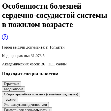
Управленческие дисциплины в
Особенности болезней
медицине
сердечно-сосудистой системы
Здравоохранение и медицинские
в пожилом возрасте
науки
Образование и педагогические науки
Социология и социальная работа
Город выдачи документа:
г. Тольятти
Код программы:
31.073.5
Профессиональное обучение рабочих
Академических часов:
36
+ ЗЕТ баллы
и служащих
Подходит специальностям
История и археология
Гериатрия
Психологические науки
Кардиология
Общая врачебная практика (семейная медицина)
Техносферная безопасность и ОТ
Терапия
Ультразвуковая диагностика
Техносферная безопасность и
Показать все специальности +