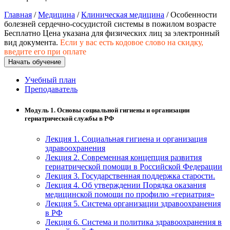
хозяйственной деятельностью
Главная
/
Медицина
/
Клиническая медицина
/ Особенности
Техника-технологии
болезней сердечно-сосудистой системы в пожилом возрасте
Бесплатно
Цена указана для физических лиц
за электронный
вид документа.
Если у вас есть кодовое слово на скидку,
введите его при оплате
Прикладная геология, горное дело,
Начать обучение
нефтегазовое дело и геодезия
Учебный план
Преподаватель
Техника и технологии наземного
транспорта
Модуль 1. Основы социальной гигиены и организации
гериатрической службы в РФ
Техника и технологии строительства
Лекция 1. Социальная гигиена и организация
здравоохранения
Ядерная энергетика и технологии
Лекция 2. Современная концепция развития
гериатрической помощи в Российской Федерации
Культура и спорт
Лекция 3. Государственная поддержка старости.
Лекция 4. Об утверждении Порядка оказания
медицинской помощи по профилю «гериатрия»
Физкультура и спорт
Лекция 5. Система организации здравоохранения
в РФ
Сервис и туризм
Лекция 6. Система и политика здравоохранения в