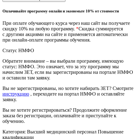
природообустройство
Оплачивайте программу онлайн и экономьте 10% от стоимости
Экологическая безопасность в
При оплате обучающего курса через наш сайт вы получаете
промышленности
скидку 10% на любую программу.
*
Скидка суммируется
с другими акциями на сайте и применяется автоматически
при онлайн-оплате программы обучения.
Управление охраной труда.
Техносферная безопасность
Статус НМФО
Обратите внимание – вы выбрали программу, имеющую
Допуски
статус: НМФО. Это означает, что за эту программу мы
начислим ЗЕТ, если вы зарегистрированы на портале НМФО
Безопасность труда
и оставили там заявку.
Экономика и управление
Вы не зарегистрированы, но хотите набирать ЗЕТ? Смотрите
инструкцию
, переходите на портал НМФО и оставляйте
заявку.
Управление производством
Вы не хотите регистрироваться? Продолжите оформление
общественного питания в
заказа без регистрации, оплачивайте и приступайте к
организации
обучению.
Категория:
Высший медицинский персонал
Повышение
Управление административно-
квалификации