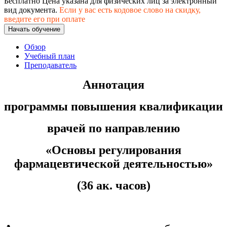
Бесплатно
Цена указана для физических лиц
за электронный
хозяйственной деятельностью
вид документа.
Если у вас есть кодовое слово на скидку,
введите его при оплате
Техника-технологии
Начать обучение
Обзор
Прикладная геология, горное дело,
Учебный план
нефтегазовое дело и геодезия
Преподаватель
Аннотация
Техника и технологии наземного
транспорта
программы повышения квалификации
врачей по направлению
Техника и технологии строительства
«
Основы регулирования
Ядерная энергетика и технологии
фармацевтической деятельностью
»
Культура и спорт
(36 ак. часов)
Физкультура и спорт
Сервис и туризм