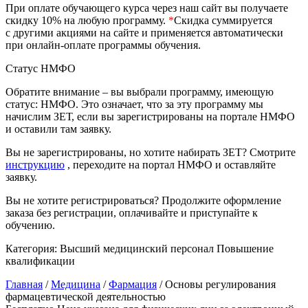
природообустройство
При оплате обучающего курса через наш сайт вы получаете
скидку 10% на любую программу.
*
Скидка суммируется
с другими акциями на сайте и применяется автоматически
при онлайн-оплате программы обучения.
Экологическая безопасность в
промышленности
Статус НМФО
Обратите внимание – вы выбрали программу, имеющую
Управление охраной труда.
статус: НМФО. Это означает, что за эту программу мы
Техносферная безопасность
начислим ЗЕТ, если вы зарегистрированы на портале НМФО
и оставили там заявку.
Допуски
Вы не зарегистрированы, но хотите набирать ЗЕТ? Смотрите
инструкцию
, переходите на портал НМФО и оставляйте
Безопасность труда
заявку.
Экономика и управление
Вы не хотите регистрироваться? Продолжите оформление
заказа без регистрации, оплачивайте и приступайте к
обучению.
Управление производством
общественного питания в
Категория:
Высший медицинский персонал
Повышение
организации
квалификации
Главная
/
Медицина
/
Фармация
/ Основы регулирования
фармацевтической деятельностью
Управление административно-