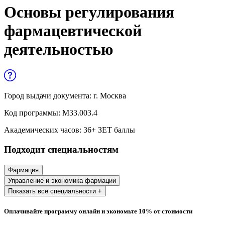
Управленческие дисциплины в
Основы регулирования
медицине
фармацевтической
Здравоохранение и медицинские
деятельностью
науки
Образование и педагогические науки
Социология и социальная работа
Город выдачи документа:
г. Москва
Код программы:
М33.003.4
Профессиональное обучение рабочих
Академических часов:
36
+ ЗЕТ баллы
и служащих
Подходит специальностям
История и археология
Фармация
Психологические науки
Управление и экономика фармации
Показать все специальности +
Техносферная безопасность и ОТ
Оплачивайте программу онлайн и экономьте 10% от стоимости
Техносферная безопасность и