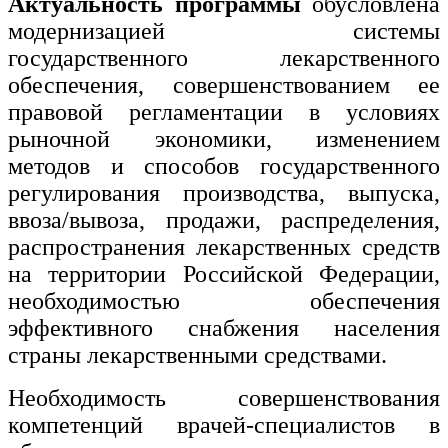
Актуальность программы
обусловлена
модернизацией системы
Изобразительное и прикладные виды
искусств
государственного лекарственного
обеспечения, совершенствованием ее
правовой регламентации в условиях
Средства массовой информации и
информативно-библиотечное дело
рыночной экономики, изменением
методов и способов государственного
Управление в технических системах
регулирования производства, выпуска,
Ветеринария и зоотехника
ввоза/вывоза, продажи, распределения,
распространения лекарственных средств
Подготовка к периодической
аккредитации
на территории Российской Федерации,
необходимостью обеспечения
Основные Услуги
эффективного снабжения населения
Дополнительные Услуги
страны лекарственными средствами.
Необходимость совершенствования
компетенций врачей-специалистов в