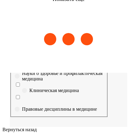
Найти
Сестринское дело
Эпидемиология
Медицинская помощь
Пр
Выберите направление
Медицина
Науки о здоровье и профилактическая
медицина
Клиническая медицина
Правовые дисциплины в медицине
Фармация
Вернуться назад