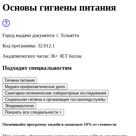
Управленческие дисциплины в
Основы гигиены питания
медицине
Здравоохранение и медицинские
науки
Город выдачи документа:
г. Тольятти
Образование и педагогические науки
Код программы:
32.012.1
Социология и социальная работа
Академических часов:
36
+ ЗЕТ баллы
Подходит специальностям
Профессиональное обучение рабочих
и служащих
Гигиена питания
Медико-профилактическое дело
История и археология
Санитарно-гигиенические лабораторные исследования
Социальная гигиена и организация госсанэпидслужбы
Психологические науки
Эпидемиология
Показать все специальности +
Техносферная безопасность и ОТ
Оплачивайте программу онлайн и экономьте 10% от стоимости
Техносферная безопасность и