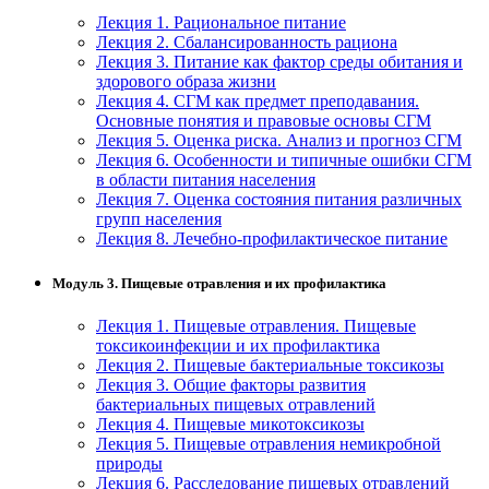
Лекция 1. Рациональное питание
Изобразительное и прикладные виды
Лекция 2. Сбалансированность рациона
искусств
Лекция 3. Питание как фактор среды обитания и
здорового образа жизни
Лекция 4. СГМ как предмет преподавания.
Средства массовой информации и
Основные понятия и правовые основы СГМ
информативно-библиотечное дело
Лекция 5. Оценка риска. Анализ и прогноз СГМ
Лекция 6. Особенности и типичные ошибки СГМ
в области питания населения
Управление в технических системах
Лекция 7. Оценка состояния питания различных
групп населения
Ветеринария и зоотехника
Лекция 8. Лечебно-профилактическое питание
Подготовка к периодической
Модуль 3. Пищевые отравления и их профилактика
аккредитации
Лекция 1. Пищевые отравления. Пищевые
Основные Услуги
токсикоинфекции и их профилактика
Лекция 2. Пищевые бактериальные токсикозы
Дополнительные Услуги
Лекция 3. Общие факторы развития
бактериальных пищевых отравлений
Лекция 4. Пищевые микотоксикозы
Лекция 5. Пищевые отравления немикробной
природы
Лекция 6. Расследование пищевых отравлений