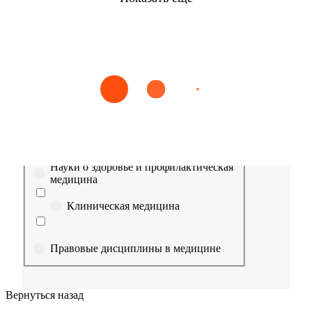
Найти
Сестринское дело
Эпидемиология
Медицинская помощь
Пр
Выберите направление
Медицина
Науки о здоровье и профилактическая
медицина
Клиническая медицина
Правовые дисциплины в медицине
Фармация
Вернуться назад