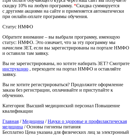
При оплате обучающего курса через наш сайт вы получаете
природообустройство
скидку 10% на любую программу.
*
Скидка суммируется
с другими акциями на сайте и применяется автоматически
при онлайн-оплате программы обучения.
Экологическая безопасность в
промышленности
Статус НМФО
Обратите внимание – вы выбрали программу, имеющую
статус: НМФО. Это означает, что за эту программу мы
Управление охраной труда.
начислим ЗЕТ, если вы зарегистрированы на портале НМФО
Техносферная безопасность
и оставили там заявку.
Допуски
Вы не зарегистрированы, но хотите набирать ЗЕТ? Смотрите
инструкцию
, переходите на портал НМФО и оставляйте
Безопасность труда
заявку.
Вы не хотите регистрироваться? Продолжите оформление
Экономика и управление
заказа без регистрации, оплачивайте и приступайте к
обучению.
Управление производством
Категория:
Высший медицинский персонал
Повышение
общественного питания в
квалификации
организации
Главная
/
Медицина
/
Науки о здоровье и профилактическая
медицина
/ Основы гигиены питания
Управление административно-
Бесплатно
Цена указана для физических лиц
за электронный