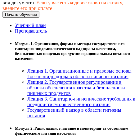
хозяйственной деятельностью
вид документа.
Если у вас есть кодовое слово на скидку,
введите его при оплате
Техника-технологии
Начать обучение
Учебный план
Преподаватель
Прикладная геология, горное дело,
нефтегазовое дело и геодезия
Модуль 1. Организация, формы и методы государственного
санитарно-эпидемиологического надзора за качеством,
безопасностью пищевых продуктов и рациональным питанием
Техника и технологии наземного
населения
транспорта
Лекция 1. Организационные и правовые основы
Госсанэпиднадзора в области гигиены питания
Техника и технологии строительства
Лекция 2. Государственное регулирование в
области обеспечения качества и безопасности
Ядерная энергетика и технологии
пищевых продуктов
Лекция 3. Санитарно-гигиенические требования к
предприятиям общественного питания
Культура и спорт
Государственный надзор в области гигиены
питания
Физкультура и спорт
Модуль 2. Рациональное питание и мониторинг за состоянием
Сервис и туризм
фактического питания населения