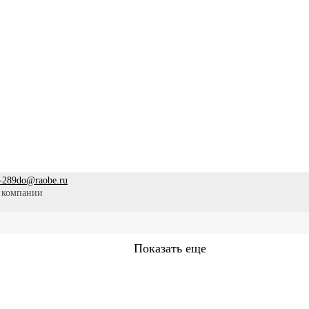
-289
do@raobe.ru
 компании
Показать еще
Сестринское дело
Эпидемиология
Медицинская помощ
аммы