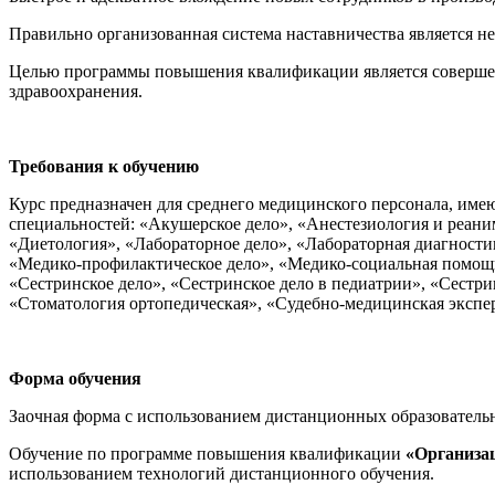
нефтегазовое дело и геодезия
Правильно организованная система наставничества является 
Целью программы повышения квалификации является совершенс
Техника и технологии наземного
здравоохранения.
транспорта
Техника и технологии строительства
Требования к обучению
Курс предназначен для среднего медицинского персонала, име
Ядерная энергетика и технологии
специальностей: «Акушерское дело», «Анестезиология и реани
«Диетология», «Лабораторное дело», «Лабораторная диагности
Культура и спорт
«Медико-профилактическое дело», «Медико-социальная помощь
«Сестринское дело», «Сестринское дело в педиатрии», «Сестр
Физкультура и спорт
«Стоматология ортопедическая», «Судебно-медицинская экспе
Сервис и туризм
Форма обучения
Изобразительное и прикладные виды
Заочная форма с использованием дистанционных образователь
искусств
Обучение по программе повышения квалификации
«Организац
использованием технологий дистанционного обучения.
Средства массовой информации и