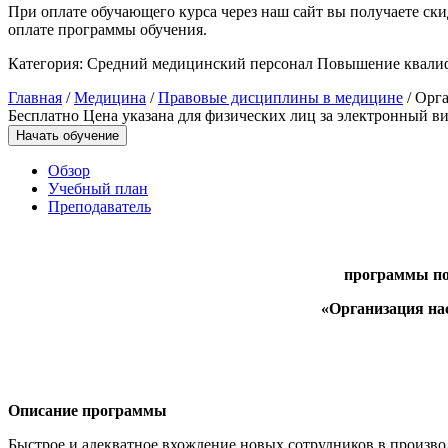
При оплате обучающего курса через наш сайт вы получаете ск
оплате программы обучения.
Управление охраной труда.
Техносферная безопасность
Категория:
Средний медицинский персонал
Повышение квали
Допуски
Главная
/
Медицина
/
Правовые дисциплины в медицине
/ Орг
Бесплатно
Цена указана для физических лиц
за электронный ви
Безопасность труда
Начать обучение
Обзор
Экономика и управление
Учебный план
Преподаватель
Управление производством
общественного питания в
организации
программы п
«Организация на
Управление административно-
хозяйственной деятельностью
Техника-технологии
Описание программы
Прикладная геология, горное дело,
Быстрое и адекватное вхождение новых сотрудников в произво