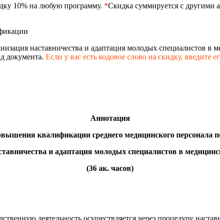
идку 10% на любую программу.
*
Скидка суммируется с другими а
фикации
анизация наставничества и адаптация молодых специалистов в 
д документа.
Если у вас есть кодовое слово на скидку,
введите е
Аннотация
овышения квалификации
среднего медицинского персонала
п
ставничества и адаптация молодых специалистов в медицинс
(36 ак. часов)
дственную деятельность осуществляется через процедуру настав