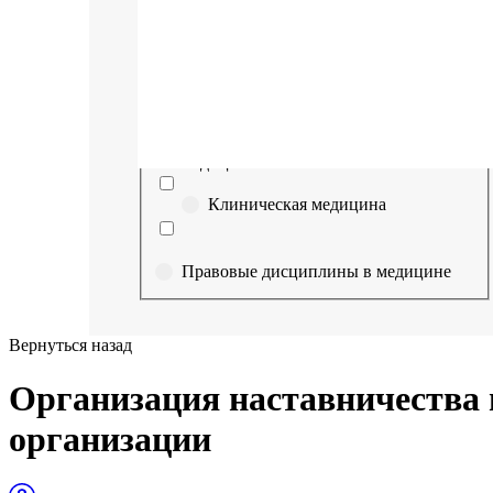
Выберите направление
Медицина
Науки о здоровье и профилактическая
медицина
Клиническая медицина
Правовые дисциплины в медицине
Фармация
Вернуться назад
Управленческие дисциплины в
Организация наставничества 
медицине
организации
Здравоохранение и медицинские
науки