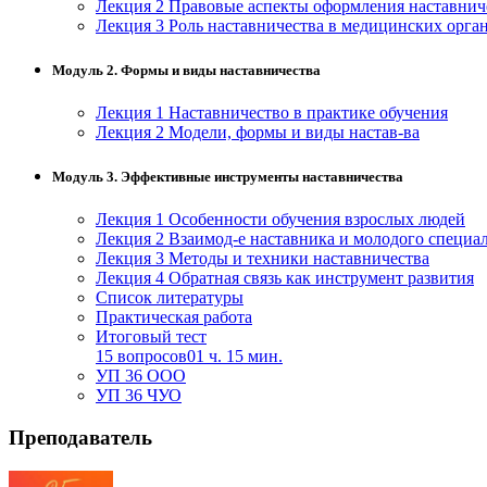
Лекция 2 Правовые аспекты оформления наставнич
Лекция 3 Роль наставничества в медицинских орга
Модуль 2. Формы и виды наставничества
Лекция 1 Наставничество в практике обучения
Лекция 2 Модели, формы и виды настав-ва
Модуль 3. Эффективные инструменты наставничества
Лекция 1 Особенности обучения взрослых людей
Лекция 2 Взаимод-е наставника и молодого специа
Лекция 3 Методы и техники наставничества
Лекция 4 Обратная связь как инструмент развития
Список литературы
Практическая работа
Итоговый тест
15 вопросов
01 ч. 15 мин.
УП 36 ООО
УП 36 ЧУО
Преподаватель