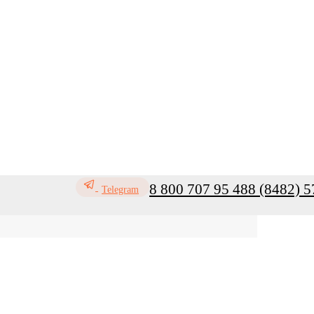
8 800 707 95 48
8 (8482) 5
Telegram
ь
Профилактика инфекций
Санитар
Мой кабинет