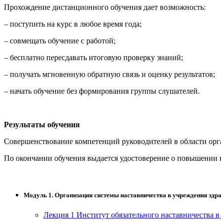
Прохождение дистанционного обучения дает возможность:
информативно-библиотечное дело
– поступить на курс в любое время года;
Управление в технических системах
– совмещать обучение с работой;
Ветеринария и зоотехника
– бесплатно пересдавать итоговую проверку знаний;
Подготовка к периодической
– получать мгновенную обратную связь и оценку результатов;
аккредитации
– начать обучение без формирования группы слушателей.
Основные Услуги
Дополнительные Услуги
Результаты обучения
Совершенствование компетенций руководителей в области орг
По окончании обучения выдается удостоверение о повышении 
Модуль 1. Организация системы наставничества в учреждения здр
Лекция 1 Институт обязательного наставничества 