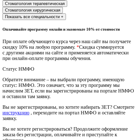
природообустройство
Стоматология терапевтическая
Стоматология хирургическая
Показать все специальности +
Экологическая безопасность в
промышленности
Оплачивайте программу онлайн и экономьте 10% от стоимости
При оплате обучающего курса через наш сайт вы получаете
Управление охраной труда.
скидку 10% на любую программу.
*
Скидка суммируется
Техносферная безопасность
с другими акциями на сайте и применяется автоматически
при онлайн-оплате программы обучения.
Допуски
Статус НМФО
Безопасность труда
Обратите внимание – вы выбрали программу, имеющую
статус: НМФО. Это означает, что за эту программу мы
Экономика и управление
начислим ЗЕТ, если вы зарегистрированы на портале НМФО
и оставили там заявку.
Управление производством
Вы не зарегистрированы, но хотите набирать ЗЕТ? Смотрите
общественного питания в
инструкцию
, переходите на портал НМФО и оставляйте
организации
заявку.
Вы не хотите регистрироваться? Продолжите оформление
заказа без регистрации, оплачивайте и приступайте к
Управление административно-