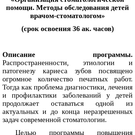
помощи. Методы обследования детей
Изобразительное и прикладные виды
врачом-стоматологом
»
искусств
(срок освоения 36 ак. часов)
Средства массовой информации и
информативно-библиотечное дело
Управление в технических системах
Описание программы.
Распространенности, этиологии и
Ветеринария и зоотехника
патогенезу кариеса зубов посвящено
Подготовка к периодической
огромное количество печатных работ.
аккредитации
Тогда как проблема диагностики, лечения
Основные Услуги
и профилактики заболеваний у детей
продолжает оставаться одной из
Дополнительные Услуги
актуальных и до конца неразрешенных
задач современной стоматологии.
Целью программы повышения