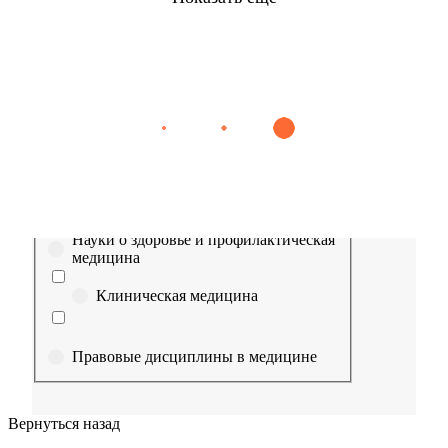
Найти
Сестринское дело
Эпидемиология
Медицинская помощь
Пр
Выберите направление
Медицина
Науки о здоровье и профилактическая
медицина
Клиническая медицина
Правовые дисциплины в медицине
Фармация
Вернуться назад