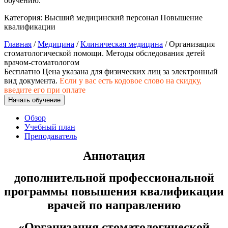
обучению.
хозяйственной деятельностью
Категория:
Высший медицинский персонал
Повышение
Техника-технологии
квалификации
Главная
/
Медицина
/
Клиническая медицина
/ Организация
Прикладная геология, горное дело,
стоматологической помощи. Методы обследования детей
нефтегазовое дело и геодезия
врачом-стоматологом
Бесплатно
Цена указана для физических лиц
за электронный
вид документа.
Если у вас есть кодовое слово на скидку,
введите его при оплате
Техника и технологии наземного
Начать обучение
транспорта
Обзор
Учебный план
Техника и технологии строительства
Преподаватель
Ядерная энергетика и технологии
Аннотация
Культура и спорт
дополнительной профессиональной
программы повышения квалификации
Физкультура и спорт
врачей по направлению
Сервис и туризм
«
Организация стоматологической