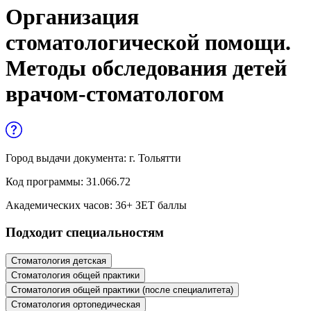
Управленческие дисциплины в
Организация
медицине
стоматологической помощи.
Здравоохранение и медицинские
Методы обследования детей
науки
врачом-стоматологом
Образование и педагогические науки
Социология и социальная работа
Город выдачи документа:
г. Тольятти
Профессиональное обучение рабочих
и служащих
Код программы:
31.066.72
Академических часов:
36
+ ЗЕТ баллы
История и археология
Подходит специальностям
Психологические науки
Стоматология детская
Техносферная безопасность и ОТ
Стоматология общей практики
Стоматология общей практики (после специалитета)
Стоматология ортопедическая
Техносферная безопасность и