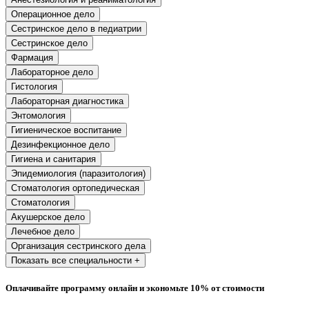
хозяйственной деятельностью
Операционное дело
Сестринское дело в педиатрии
Техника-технологии
Сестринское дело
Фармация
Прикладная геология, горное дело,
Лабораторное дело
нефтегазовое дело и геодезия
Гистология
Лабораторная диагностика
Энтомология
Техника и технологии наземного
Гигиеническое воспитание
транспорта
Дезинфекционное дело
Гигиена и санитария
Эпидемиология (паразитология)
Техника и технологии строительства
Стоматология ортопедическая
Стоматология
Ядерная энергетика и технологии
Акушерское дело
Лечебное дело
Культура и спорт
Организация сестринского дела
Физкультура и спорт
Показать все специальности +
Оплачивайте программу онлайн и экономьте 10% от стоимости
Сервис и туризм