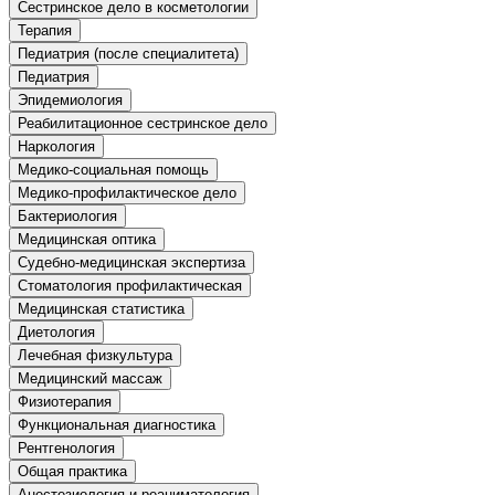
Сестринское дело в косметологии
природообустройство
Терапия
Педиатрия (после специалитета)
Экологическая безопасность в
Педиатрия
промышленности
Эпидемиология
Реабилитационное сестринское дело
Наркология
Управление охраной труда.
Медико-социальная помощь
Техносферная безопасность
Медико-профилактическое дело
Бактериология
Допуски
Медицинская оптика
Судебно-медицинская экспертиза
Безопасность труда
Стоматология профилактическая
Медицинская статистика
Экономика и управление
Диетология
Лечебная физкультура
Управление производством
Медицинский массаж
общественного питания в
Физиотерапия
организации
Функциональная диагностика
Рентгенология
Общая практика
Управление административно-
Анестезиология и реаниматология