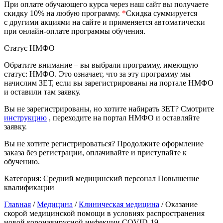
При оплате обучающего курса через наш сайт вы получаете
скидку 10% на любую программу.
*
Скидка суммируется
Изобразительное и прикладные виды
с другими акциями на сайте и применяется автоматически
искусств
при онлайн-оплате программы обучения.
Статус НМФО
Средства массовой информации и
информативно-библиотечное дело
Обратите внимание – вы выбрали программу, имеющую
статус: НМФО. Это означает, что за эту программу мы
Управление в технических системах
начислим ЗЕТ, если вы зарегистрированы на портале НМФО
и оставили там заявку.
Ветеринария и зоотехника
Вы не зарегистрированы, но хотите набирать ЗЕТ? Смотрите
инструкцию
, переходите на портал НМФО и оставляйте
Подготовка к периодической
заявку.
аккредитации
Вы не хотите регистрироваться? Продолжите оформление
Основные Услуги
заказа без регистрации, оплачивайте и приступайте к
обучению.
Дополнительные Услуги
Категория:
Средний медицинский персонал
Повышение
квалификации
Главная
/
Медицина
/
Клиническая медицина
/ Оказание
скорой медицинской помощи в условиях распространения
новой коронавирусной инфекции COVID-19