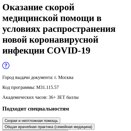
Управленческие дисциплины в
Оказание скорой
медицине
медицинской помощи в
Здравоохранение и медицинские
условиях распространения
науки
новой коронавирусной
Образование и педагогические науки
инфекции COVID-19
Социология и социальная работа
Профессиональное обучение рабочих
и служащих
Город выдачи документа:
г. Москва
Код программы:
М31.115.57
История и археология
Академических часов:
36
+ ЗЕТ баллы
Психологические науки
Подходит специальностям
Техносферная безопасность и ОТ
Скорая и неотложная помощь
Общая врачебная практика (семейная медицина)
Техносферная безопасность и