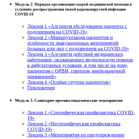
Модуль 2. Порядок организации скорой медицинской помощи в
условиях распространения новой коронавирусной инфекции
COVID-19
Лекция 1 «Алгоритм обследования пациента с
подозрением на COVID-19»
Лекция 2 «Маршрутизация пациентов и
особенности эвакуационных мероприятий
больных или лиц с подозрением на COVID-19»
Лекция 3 «Алгоритм действий медицинских
работников, оказывающих медицинскую помощь
в амбулаторных условиях, в том числе на дому,
пациентам с ОРВИ, гриппом, внебольничной
пневмонией»
Лекция 4 «Особые группы пациентов»
Приложения
Модуль 3. Санитарно-противоэпидемические мероприятия
Лекция 1 «Специфическая профилактика COVID-
19»
Лекция 2 «Неспецифическая профилактика
COVID-19»
Лекция 3 «Мероприятия по предупреждению