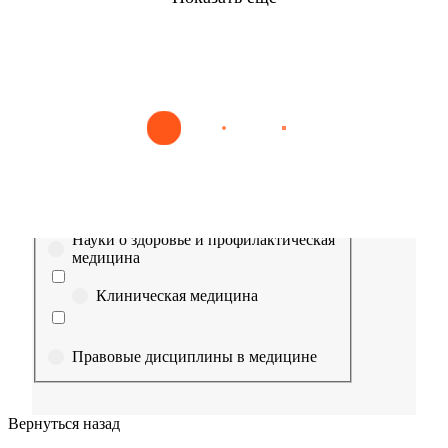
Найти
Сестринское дело
Эпидемиология
Медицинская помощь
Пр
Выберите направление
Медицина
Науки о здоровье и профилактическая
медицина
Клиническая медицина
Правовые дисциплины в медицине
Фармация
Вернуться назад