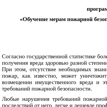
програ
Управление охраной труда.
Техносферная безопасность
«Обучение мерам пожарной безоп
Допуски
Безопасность труда
Экономика и управление
Согласно государственной статистике бо
Управление производством
общественного питания в
получения вреда здоровью разной степен
организации
При этом, отсутствие необходимых знани
пожар, как известно, может уничтожит
Управление административно-
возмещении имущественного вреда и э
хозяйственной деятельностью
требований пожарной безопасности.
Техника-технологии
Любые нарушения требований пожарной 
последствий от него, легче и дешевле про
Прикладная геология, горное дело,