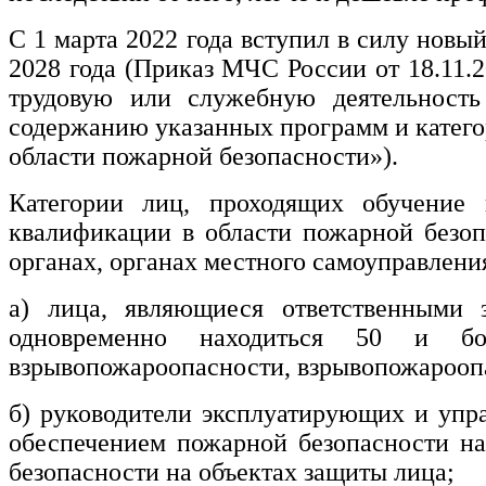
нефтегазовое дело и геодезия
С 1 марта 2022 года вступил в силу новы
2028 года (Приказ МЧС России от 18.11.
Техника и технологии наземного
трудовую или служебную деятельность
транспорта
содержанию указанных программ и катег
области пожарной безопасности»).
Техника и технологии строительства
Категории лиц, проходящих обучение
Ядерная энергетика и технологии
квалификации в области пожарной безоп
Культура и спорт
органах, органах местного самоуправлен
Физкультура и спорт
а) лица, являющиеся ответственными 
одновременно находиться 50 и бо
Сервис и туризм
взрывопожароопасности, взрывопожарооп
Изобразительное и прикладные виды
б) руководители эксплуатирующих и упр
искусств
обеспечением пожарной безопасности на
безопасности на объектах защиты лица;
Средства массовой информации и