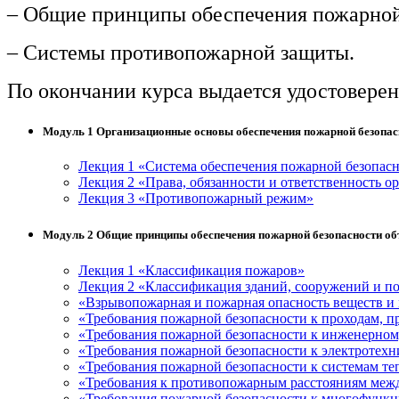
– Общие принципы обеспечения пожарной
– Системы противопожарной защиты.
По окончании курса выдается удостовере
Модуль 1 Организационные основы обеспечения пожарной безопас
Лекция 1 «Система обеспечения пожарной безопас
Лекция 2 «Права, обязанности и ответственность о
Лекция 3 «Противопожарный режим»
Модуль 2 Общие принципы обеспечения пожарной безопасности о
Лекция 1 «Классификация пожаров»
Лекция 2 «Классификация зданий, сооружений и п
«Взрывопожарная и пожарная опасность веществ и
«Требования пожарной безопасности к проходам, п
«Требования пожарной безопасности к инженерном
«Требования пожарной безопасности к электротех
«Требования пожарной безопасности к системам те
«Требования к противопожарным расстояниям меж
«Требования пожарной безопасности к многофунк