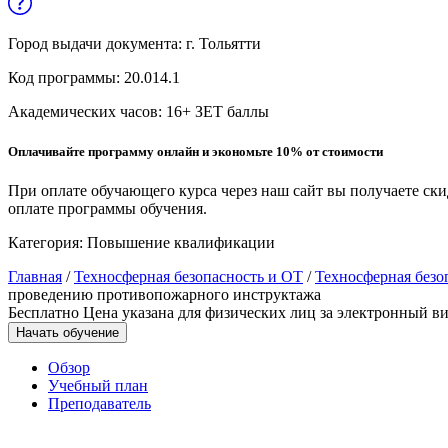
Образование и педагогические науки
Город выдачи документа:
г. Тольятти
Социология и социальная работа
Код программы:
20.014.1
Академических часов:
16
+ ЗЕТ баллы
Профессиональное обучение рабочих
и служащих
Оплачивайте программу онлайн и экономьте 10% от стоимости
История и археология
При оплате обучающего курса через наш сайт вы получаете ск
оплате программы обучения.
Психологические науки
Категория:
Повышение квалификации
Техносферная безопасность и ОТ
Главная
/
Техносферная безопасность и ОТ
/
Техносферная безо
проведению противопожарного инструктажа
Бесплатно
Цена указана для физических лиц
за электронный ви
Техносферная безопасность и
Начать обучение
природообустройство
Обзор
Учебный план
Преподаватель
Экологическая безопасность в
промышленности