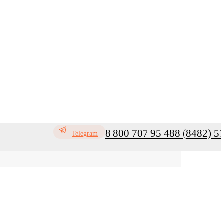
8 800 707 95 48
8 (8482) 5
Telegram
ь
Профилактика инфекций
Санитар
Мой кабинет