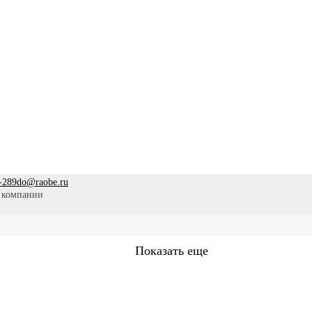
-289
do@raobe.ru
 компании
Показать еще
Сестринское дело
Эпидемиология
Медицинская помощ
аммы