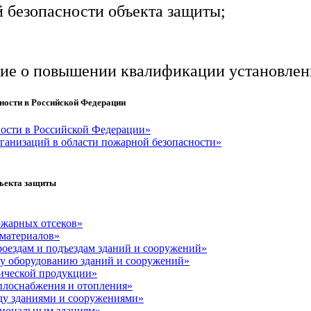
 безопасности объекта защиты;
ние о повышении квалификации установленн
ности в Российской Федерации
ности в Российской Федерации»
рганизаций в области пожарной безопасности»
бъекта защиты
ожарных отсеков»
 материалов»
роездам и подъездам зданий и сооружений»
у оборудованию зданий и сооружений»
нической продукции»
плоснабжения и отопления»
ду зданиями и сооружениями»
циональным зданиям»