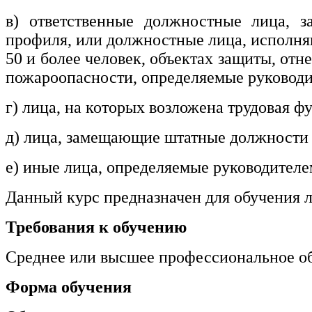
информативно-библиотечное дело
в) ответственные должностные лица, з
профиля, или должностные лица, исполняю
Управление в технических системах
50 и более человек, объектах защиты, о
Ветеринария и зоотехника
пожароопасности, определяемые руководи
Подготовка к периодической
г) лица, на которых возложена трудовая 
аккредитации
Основные Услуги
д) лица, замещающие штатные должности 
Дополнительные Услуги
е) иные лица, определяемые руководителе
Данный курс предназначен для обучения л
Требования к обучению
Среднее или высшее профессиональное об
Форма обучения