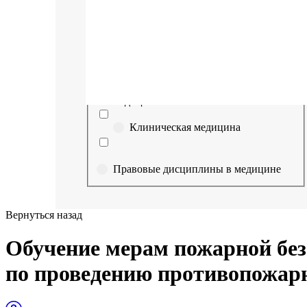
Выберите направление
Медицина
Науки о здоровье и профилактическая
медицина
Клиническая медицина
Правовые дисциплины в медицине
Фармация
Вернуться назад
Управленческие дисциплины в
Обучение мерам пожарной без
медицине
по проведению противопожар
Здравоохранение и медицинские
науки