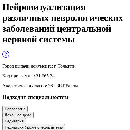
Управленческие дисциплины в
Нейровизуализация
медицине
различных неврологических
Здравоохранение и медицинские
заболеваний центральной
науки
нервной системы
Образование и педагогические науки
Социология и социальная работа
Город выдачи документа:
г. Тольятти
Профессиональное обучение рабочих
и служащих
Код программы:
31.065.24
Академических часов:
36
+ ЗЕТ баллы
История и археология
Подходит специальностям
Психологические науки
Неврология
Техносферная безопасность и ОТ
Лечебное дело
Педиатрия
Педиатрия (после специалитета)
Техносферная безопасность и