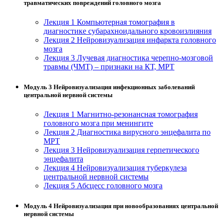
травматических повреждений головного мозга
Изобразительное и прикладные виды
Лекция 1 Компьютерная томография в
искусств
диагностике субарахноидального кровоизлияния
Лекция 2 Нейровизуализация инфаркта головного
мозга
Средства массовой информации и
Лекция 3 Лучевая диагностика черепно-мозговой
информативно-библиотечное дело
травмы (ЧМТ) – признаки на КТ, МРТ
Управление в технических системах
Модуль 3 Нейровизуализация инфекционных заболеваний
центральной нервной системы
Ветеринария и зоотехника
Лекция 1 Магнитно-резонансная томография
Подготовка к периодической
головного мозга при менингите
аккредитации
Лекция 2 Диагностика вирусного энцефалита по
МРТ
Основные Услуги
Лекция 3 Нейровизуализация герпетического
энцефалита
Лекция 4 Нейровизуализация туберкулеза
Дополнительные Услуги
центральной нервной системы
Лекция 5 Абсцесс головного мозга
Модуль 4 Нейровизуализация при новообразованиях центральной
нервной системы