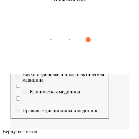
Найти
Сестринское дело
Эпидемиология
Медицинская помощь
Пр
Выберите направление
Медицина
Науки о здоровье и профилактическая
медицина
Клиническая медицина
Правовые дисциплины в медицине
Фармация
Вернуться назад