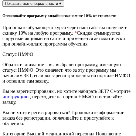
природообустройство
Показать все специальности +
Оплачивайте программу онлайн и экономьте 10% от стоимости
Экологическая безопасность в
промышленности
При оплате обучающего курса через наш сайт вы получаете
скидку 10% на любую программу.
*
Скидка суммируется
с другими акциями на сайте и применяется автоматически
Управление охраной труда.
при онлайн-оплате программы обучения.
Техносферная безопасность
Статус НМФО
Допуски
Обратите внимание – вы выбрали программу, имеющую
статус: НМФО. Это означает, что за эту программу мы
Безопасность труда
начислим ЗЕТ, если вы зарегистрированы на портале НМФО
и оставили там заявку.
Экономика и управление
Вы не зарегистрированы, но хотите набирать ЗЕТ? Смотрите
инструкцию
, переходите на портал НМФО и оставляйте
заявку.
Управление производством
общественного питания в
Вы не хотите регистрироваться? Продолжите оформление
организации
заказа без регистрации, оплачивайте и приступайте к
обучению.
Управление административно-
Категория:
Высший медицинский персонал
Повышение