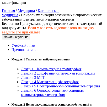
хозяйственной деятельностью
квалификации
Главная
/
Медицина
/
Клиническая
Техника-технологии
медицина
/ Нейровизуализация различных неврологических
заболеваний центральной нервной системы
Бесплатно
Цена указана для физических лиц
за электронный
Прикладная геология, горное дело,
вид документа.
Если у вас есть кодовое слово на скидку,
нефтегазовое дело и геодезия
введите его при оплате
Начать обучение
Техника и технологии наземного
Учебный план
транспорта
Преподаватель
Модуль 1 Технологии нейровизуализации
Техника и технологии строительства
Лекция 1 Компьютерная томография
Ядерная энергетика и технологии
Лекция 2 Диффузная оптическая томография
Лекция 3 МРТ
Культура и спорт
Лекция 4 Магнитоэнцефалография
Лекция 5 Позитронно-эмиссионная томография
Лекция 6 Однофотонная эмиссионная
Физкультура и спорт
компьютерная томография
Сервис и туризм
Модуль 2 Нейровизуализация сосудистых заболеваний и