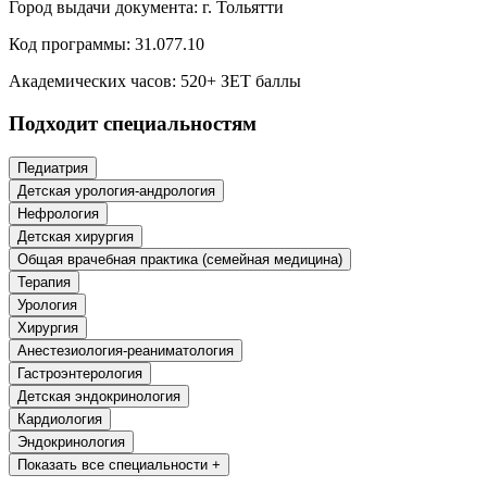
Город выдачи документа:
г. Тольятти
Образование и педагогические науки
Код программы:
31.077.10
Социология и социальная работа
Академических часов:
520
+ ЗЕТ баллы
Подходит специальностям
Профессиональное обучение рабочих
и служащих
Педиатрия
Детская урология-андрология
История и археология
Нефрология
Детская хирургия
Психологические науки
Общая врачебная практика (семейная медицина)
Терапия
Техносферная безопасность и ОТ
Урология
Хирургия
Анестезиология-реаниматология
Техносферная безопасность и
Гастроэнтерология
природообустройство
Детская эндокринология
Кардиология
Экологическая безопасность в
Эндокринология
промышленности
Показать все специальности +