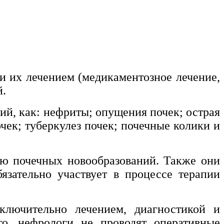
и их лечением (медикаментозное лечение,
й.
ий, как: нефриты; опущения почек; острая
чек; туберкулез почек; почечные колики и
ию почечных новообразований. Также они
язательно участвует в процессе терапии
ключительно лечением, диагностикой и
го, нефрологи не проводят оперативные