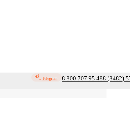
8 800 707 95 48
8 (8482) 5
Telegram
ь
Профилактика инфекций
Санитар
Мой кабинет