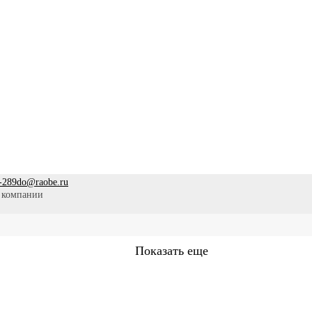
-289
do@raobe.ru
 компании
Показать еще
Сестринское дело
Эпидемиология
Медицинская помощ
аммы