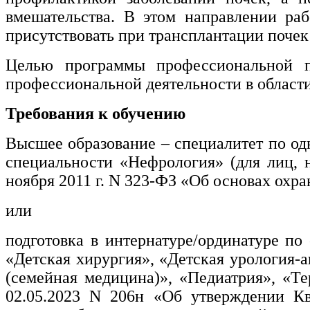
информативно-библиотечное дело
вмешательства. В этом направлении раб
присутствовать при трансплантации почек 
Управление в технических системах
Целью программы профессиональной пе
Ветеринария и зоотехника
профессиональной деятельности в област
Подготовка к периодической
аккредитации
Требования к обучению
Основные Услуги
Высшее образование – специалитет по одн
специальности «Нефрология» (для лиц, 
Дополнительные Услуги
ноября 2011 г. N 323-ФЗ «Об основах охра
или
подготовка в интернатуре/ординатуре по
«Детская хирургия», «Детская урология-
(семейная медицина)», «Педиатрия», «Т
02.05.2023 N 206н «Об утверждении К