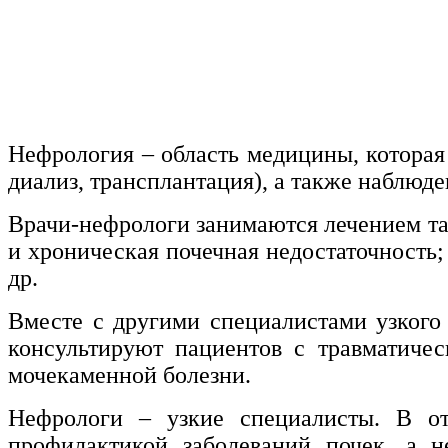
нефтегазовое дело и геодезия
Техника и технологии наземного
транспорта
Техника и технологии строительства
Нефрология – область медицины, которая
диализ, трансплантация), а также наблюд
Ядерная энергетика и технологии
Врачи-нефрологи занимаются лечением так
Культура и спорт
и хроническая почечная недостаточность;
Физкультура и спорт
др.
Сервис и туризм
Вместе с другими специалистами узкого
консультируют пациентов с травматичес
Изобразительное и прикладные виды
мочекаменной болезни.
искусств
Нефрологи – узкие специалисты. В от
профилактикой заболеваний почек, а н
Средства массовой информации и