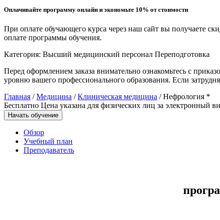
Оплачивайте программу онлайн и экономьте 10% от стоимости
Управление охраной труда.
Техносферная безопасность
При оплате обучающего курса через наш сайт вы получаете ск
оплате программы обучения.
Допуски
Категория:
Высший медицинский персонал
Переподготовка
Безопасность труда
Перед оформлением заказа внимательно ознакомьтесь с приказ
уровню вашего профессионального образования. Если затрудня
Экономика и управление
Главная
/
Медицина
/
Клиническая медицина
/ Нефрология *
Бесплатно
Цена указана для физических лиц
за электронный ви
Управление производством
Начать обучение
общественного питания в
организации
Обзор
Учебный план
Преподаватель
Управление административно-
хозяйственной деятельностью
програ
Техника-технологии
Прикладная геология, горное дело,