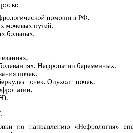
просы:
ефрологической помощи в РФ.
их мочевых путей.
х больных.
леваниях.
болеваниях. Нефропатии беременных.
ания почек.
еркулез почек. Опухоли почек.
ефропатии.
Н).
.
овки по направлению «Нефрология» спе