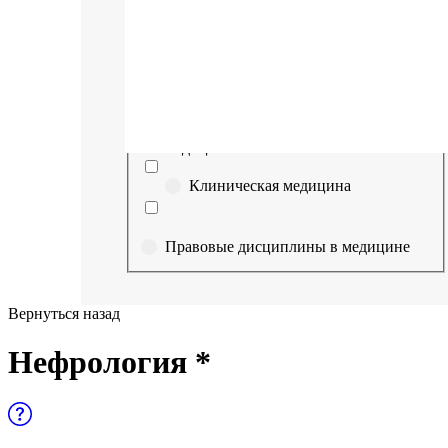
Выберите направление
Медицина
Науки о здоровье и профилактическая
медицина
Клиническая медицина
Правовые дисциплины в медицине
Фармация
Вернуться назад
Управленческие дисциплины в
Нефрология *
медицине
Здравоохранение и медицинские
науки