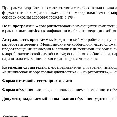
нефтегазовое дело и геодезия
Программа разработана в соответствии с требованиями прика
фармацевтическим работникам с высшим образованием по напра
основах охраны здоровья граждан в РФ».
Техника и технологии наземного
транспорта
Цель программы –
совершенствование имеющихся компетенци
в рамках имеющейся квалификации в области медицинской м
Техника и технологии строительства
Актуальность программы.
Медицинский микробиолог изучает
разработать лечение. Медицинские микробиологи часто служат 
Ядерная энергетика и технологии
предотвращении эпидемий и вспышек инфекционных болезней 
микробиологической службы в РФ; основы микробиологии, пар
паразитология; клиническая и санитарная микология.
Культура и спорт
Категория слушателей:
курс предназначен для врачей, имею
Физкультура и спорт
«Клиническая лабораторная диагностика», «Вирусология», «Ба
Сервис и туризм
Форма итоговой аттестации:
экзамен.
Форма обучения:
заочная, с использованием электронного об
Изобразительное и прикладные виды
Документ, выдаваемый по окончании обучения:
удостоверен
искусств
Учебный план
Средства массовой информации и