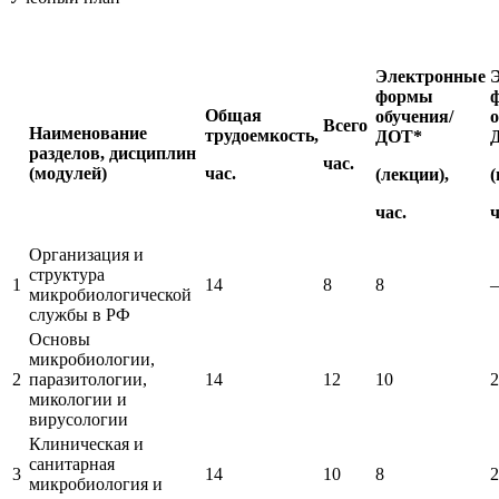
информативно-библиотечное дело
Управление в технических системах
Электронные
формы
Ветеринария и зоотехника
Общая
обучения/
о
Всего
Наименование
трудоемкость,
ДОТ*
Подготовка к периодической
разделов, дисциплин
час.
аккредитации
(модулей)
час.
(лекции),
(
час.
ч
Основные Услуги
Организация и
Дополнительные Услуги
структура
1
14
8
8
–
микробиологической
службы в РФ
Основы
микробиологии,
2
паразитологии,
14
12
10
2
микологии и
вирусологии
Клиническая и
санитарная
3
14
10
8
2
микробиология и