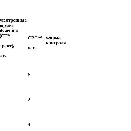
Электронные
формы
бучения/
ДОТ*
Форма
СРС
**
,
контроля
практ),
час.
ас.
6
2
4