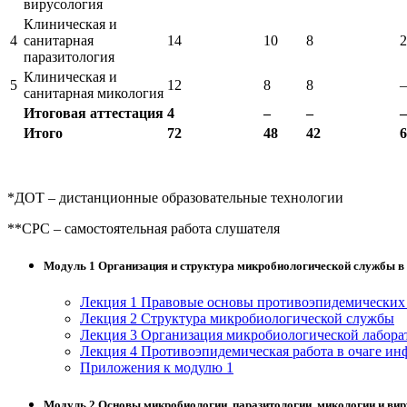
вирусология
Клиническая и
4
санитарная
14
10
8
2
паразитология
Клиническая и
5
12
8
8
–
санитарная микология
Итоговая аттестация
4
–
–
–
Итого
72
48
42
6
*ДОТ – дистанционные образовательные технологии
**СРС – самостоятельная работа слушателя
Модуль 1 Организация и структура микробиологической службы в
Лекция 1 Правовые основы противоэпидемических
Лекция 2 Структура микробиологической службы
Лекция 3 Организация микробиологической лабора
Лекция 4 Противоэпидемическая работа в очаге и
Приложения к модулю 1
Модуль 2 Основы микробиологии, паразитологии, микологии и ви