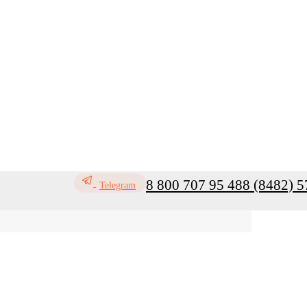
8 800 707 95 48
8 (8482) 5
Telegram
ь
Профилактика инфекций
Санитар
Мой кабинет