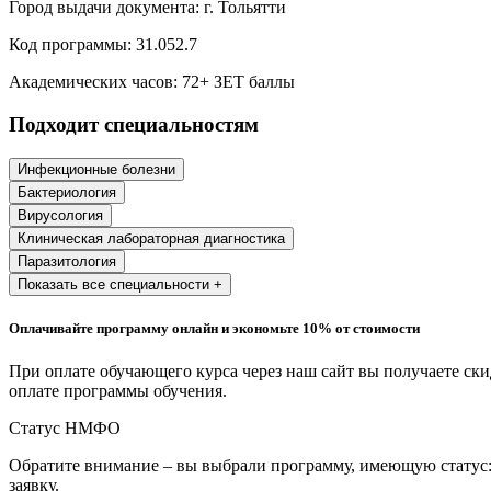
Город выдачи документа:
г. Тольятти
Образование и педагогические науки
Код программы:
31.052.7
Социология и социальная работа
Академических часов:
72
+ ЗЕТ баллы
Подходит специальностям
Профессиональное обучение рабочих
и служащих
Инфекционные болезни
Бактериология
История и археология
Вирусология
Клиническая лабораторная диагностика
Психологические науки
Паразитология
Показать все специальности +
Техносферная безопасность и ОТ
Оплачивайте программу онлайн и экономьте 10% от стоимости
Техносферная безопасность и
При оплате обучающего курса через наш сайт вы получаете ск
природообустройство
оплате программы обучения.
Статус НМФО
Экологическая безопасность в
промышленности
Обратите внимание – вы выбрали программу, имеющую статус:
заявку.