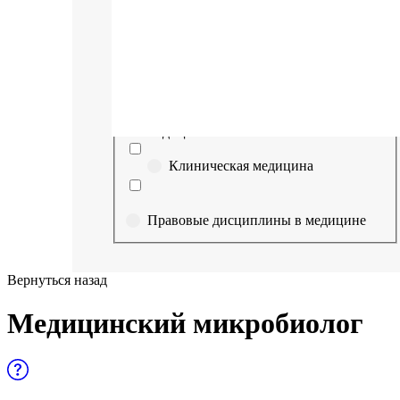
Выберите направление
Медицина
Науки о здоровье и профилактическая
медицина
Клиническая медицина
Правовые дисциплины в медицине
Фармация
Вернуться назад
Управленческие дисциплины в
Медицинский микробиолог
медицине
Здравоохранение и медицинские
науки