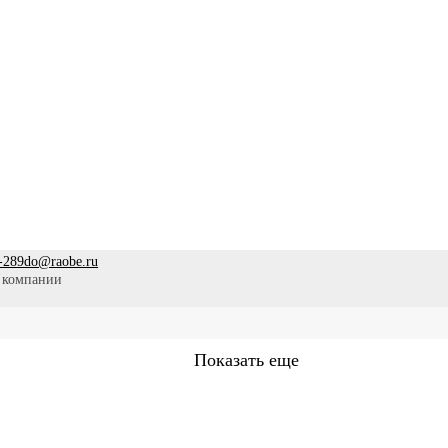
-289
do@raobe.ru
 компании
Показать еще
Сестринское дело
Эпидемиология
Медицинская помощ
аммы