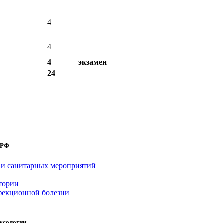
4
4
4
экзамен
24
 РФ
 и санитарных мероприятий
тории
нфекционной болезни
русологии