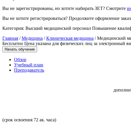
Вы не зарегистрированы, но хотите набирать ЗЕТ? Смотрите
и
Управление охраной труда.
Техносферная безопасность
Вы не хотите регистрироваться? Продолжите оформление заказа
Допуски
Категория:
Высший медицинский персонал
Повышение квали
Главная
/
Медицина
/
Клиническая медицина
/ Медицинский м
Безопасность труда
Бесплатно
Цена указана для физических лиц
за электронный ви
Начать обучение
Экономика и управление
Обзор
Учебный план
Управление производством
Преподаватель
общественного питания в
организации
дополни
Управление административно-
хозяйственной деятельностью
Техника-технологии
(срок освоения 72 ак. часа)
Прикладная геология, горное дело,