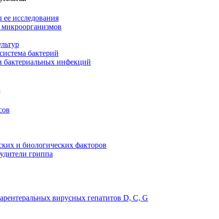
 ее исследования
я микроорганизмов
льтур
система бактерий
и бактериальных инфекций
я
сов
ских и биологических факторов
удители гриппа
арентеральных вирусных гепатитов D, C, G