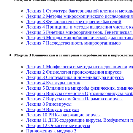
Лекция 1 Структура бактериальной клетки и методы
Лекция 2 Методы микроскопического исследовани
Лекция 3 Физиологическое строение бактерий
Лекция 4 Принципы и методы выделения чистых ку
Лекция 5 Генетика микроорганизмов. Генетическая 
Лекция 6 Методы микробиологической диагностик
Лекция 7 Наследственность микроорганизмов
Модуль 3 Клиническая и санитарная микробиология и вирусологи
Лекция 1 Морфология и методы исследования виру
Лекция 2 Физиология происхождения вирусов
Лекция 3 Систематика и номенклатура вирусов
Лекция 4 Культуры клеток
Лекция 5 Влияние на микробы физических, химиче
Лекция 6 Вирусы семейства Ортомиксовирусы-возб
Лекция 7 Вирусы семейства Парамиксовирусы
Лекция 8 Риновирусы
Лекция 9 Вирус краснухи
Лекция 10 РНК-содержащие вирусы
Лекция 11 ДНК-содержащие вирусы. Возбудители п
Лекция 12 Онкогенные вирусы
Приложения к модулю 3