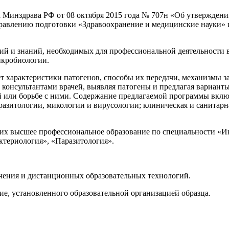
за Минздрава РФ от 08 октября 2015 года № 707н «Об утвержд
влению подготовки «Здравоохранение и медицинские науки» и п
й и знаний, необходимых для профессиональной деятельности 
икробиологии.
 характеристики патогенов, способы их передачи, механизмы з
консультантами врачей, выявляя патогены и предлагая варианты
или борьбе с ними. Содержание предлагаемой программы включ
азитологии, микологии и вирусологии; клиническая и санитарна
щих высшее профессиональное образование по специальности «И
ктериология», «Паразитология».
учения и дистанционных образовательных технологий.
ие, установленного образовательной организацией образца.