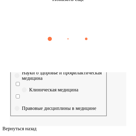
Найти
Сестринское дело
Эпидемиология
Медицинская помощь
Пр
Выберите направление
Медицина
Науки о здоровье и профилактическая
медицина
Клиническая медицина
Правовые дисциплины в медицине
Фармация
Вернуться назад