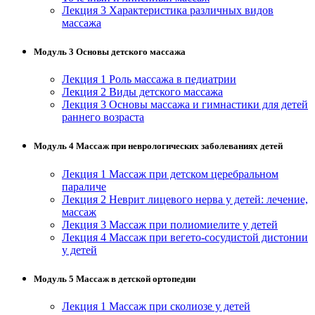
Лекция 3 Характеристика различных видов
Изобразительное и прикладные виды
массажа
искусств
Модуль 3 Основы детского массажа
Средства массовой информации и
Лекция 1 Роль массажа в педиатрии
информативно-библиотечное дело
Лекция 2 Виды детского массажа
Лекция 3 Основы массажа и гимнастики для детей
Управление в технических системах
раннего возраста
Ветеринария и зоотехника
Модуль 4 Массаж при неврологических заболеваниях детей
Подготовка к периодической
Лекция 1 Массаж при детском церебральном
аккредитации
параличе
Лекция 2 Неврит лицевого нерва у детей: лечение,
массаж
Основные Услуги
Лекция 3 Массаж при полиомиелите у детей
Лекция 4 Массаж при вегето-сосудистой дистонии
Дополнительные Услуги
у детей
Модуль 5 Массаж в детской ортопедии
Лекция 1 Массаж при сколиозе у детей