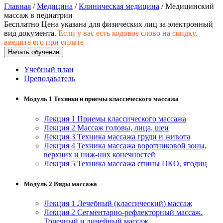
хозяйственной деятельностью
Главная
/
Медицина
/
Клиническая медицина
/ Медицинский
массаж в педиатрии
Техника-технологии
Бесплатно
Цена указана для физических лиц
за электронный
вид документа.
Если у вас есть кодовое слово на скидку,
введите его при оплате
Прикладная геология, горное дело,
Начать обучение
нефтегазовое дело и геодезия
Учебный план
Преподаватель
Техника и технологии наземного
транспорта
Модуль 1 Техники и приемы классического массажа
Лекция 1 Приемы классического массажа
Техника и технологии строительства
Лекция 2 Массаж головы, лица, шеи
Лекция 3 Техника массажа груди и живота
Лекция 4 Техника массажа воротниковой зоны,
Ядерная энергетика и технологии
верхних и ниж-них конечностей
Лекция 5 Техника массажа спины ПКО, ягодиц
Культура и спорт
Модуль 2 Виды массажа
Физкультура и спорт
Лекция 1 Лечебный (классический) массаж
Сервис и туризм
Лекция 2 Сегментарно-рефлекторный массаж.
Точечный и линейный массаж