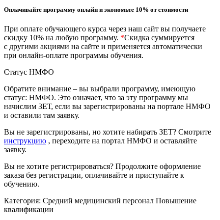
природообустройство
Оплачивайте программу онлайн и экономьте 10% от стоимости
При оплате обучающего курса через наш сайт вы получаете
Экологическая безопасность в
скидку 10% на любую программу.
*
Скидка суммируется
промышленности
с другими акциями на сайте и применяется автоматически
при онлайн-оплате программы обучения.
Управление охраной труда.
Статус НМФО
Техносферная безопасность
Обратите внимание – вы выбрали программу, имеющую
статус: НМФО. Это означает, что за эту программу мы
Допуски
начислим ЗЕТ, если вы зарегистрированы на портале НМФО
и оставили там заявку.
Безопасность труда
Вы не зарегистрированы, но хотите набирать ЗЕТ? Смотрите
Экономика и управление
инструкцию
, переходите на портал НМФО и оставляйте
заявку.
Вы не хотите регистрироваться? Продолжите оформление
Управление производством
заказа без регистрации, оплачивайте и приступайте к
общественного питания в
обучению.
организации
Категория:
Средний медицинский персонал
Повышение
квалификации
Управление административно-