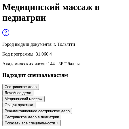
Управленческие дисциплины в
Медицинский массаж в
медицине
педиатрии
Здравоохранение и медицинские
науки
Образование и педагогические науки
Город выдачи документа:
г. Тольятти
Социология и социальная работа
Код программы:
31.060.4
Академических часов:
144
+ ЗЕТ баллы
Профессиональное обучение рабочих
Подходит специальностям
и служащих
История и археология
Сестринское дело
Лечебное дело
Психологические науки
Медицинский массаж
Общая практика
Техносферная безопасность и ОТ
Реабилитационное сестринское дело
Сестринское дело в педиатрии
Показать все специальности +
Техносферная безопасность и