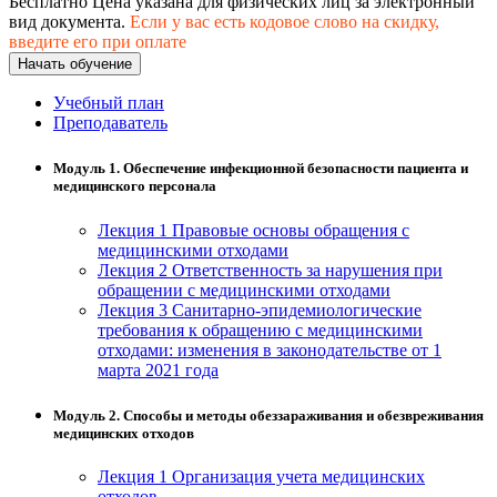
Бесплатно
Цена указана для физических лиц
за электронный
хозяйственной деятельностью
вид документа.
Если у вас есть кодовое слово на скидку,
введите его при оплате
Техника-технологии
Начать обучение
Учебный план
Прикладная геология, горное дело,
Преподаватель
нефтегазовое дело и геодезия
Модуль 1. Обеспечение инфекционной безопасности пациента и
медицинского персонала
Техника и технологии наземного
транспорта
Лекция 1 Правовые основы обращения с
медицинскими отходами
Лекция 2 Ответственность за нарушения при
Техника и технологии строительства
обращении с медицинскими отходами
Лекция 3 Санитарно-эпидемиологические
требования к обращению с медицинскими
Ядерная энергетика и технологии
отходами: изменения в законодательстве от 1
марта 2021 года
Культура и спорт
Модуль 2. Способы и методы обеззараживания и обезвреживания
Физкультура и спорт
медицинских отходов
Сервис и туризм
Лекция 1 Организация учета медицинских
отходов