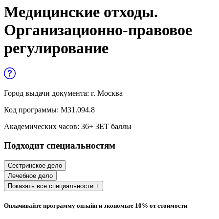
Управленческие дисциплины в
Медицинские отходы.
медицине
Организационно-правовое
Здравоохранение и медицинские
регулирование
науки
Образование и педагогические науки
Социология и социальная работа
Город выдачи документа:
г. Москва
Код программы:
М31.094.8
Профессиональное обучение рабочих
Академических часов:
36
+ ЗЕТ баллы
и служащих
Подходит специальностям
История и археология
Сестринское дело
Психологические науки
Лечебное дело
Показать все специальности +
Техносферная безопасность и ОТ
Оплачивайте программу онлайн и экономьте 10% от стоимости
Техносферная безопасность и