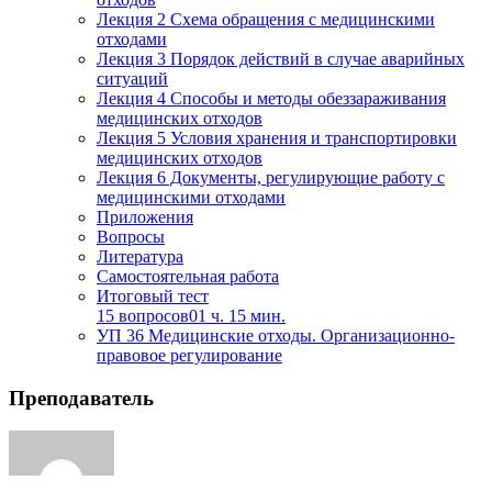
Лекция 2 Схема обращения с медицинскими
Изобразительное и прикладные виды
отходами
искусств
Лекция 3 Порядок действий в случае аварийных
ситуаций
Лекция 4 Способы и методы обеззараживания
медицинских отходов
Средства массовой информации и
Лекция 5 Условия хранения и транспортировки
информативно-библиотечное дело
медицинских отходов
Лекция 6 Документы, регулирующие работу с
Управление в технических системах
медицинскими отходами
Приложения
Ветеринария и зоотехника
Вопросы
Литература
Подготовка к периодической
Самостоятельная работа
аккредитации
Итоговый тест
15 вопросов
01 ч. 15 мин.
Основные Услуги
УП 36 Медицинские отходы. Организационно-
правовое регулирование
Дополнительные Услуги
Преподаватель