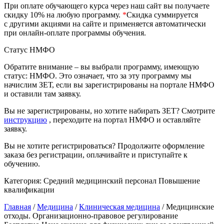
природообустройство
При оплате обучающего курса через наш сайт вы получаете
скидку 10% на любую программу.
*
Скидка суммируется
с другими акциями на сайте и применяется автоматически
при онлайн-оплате программы обучения.
Экологическая безопасность в
промышленности
Статус НМФО
Обратите внимание – вы выбрали программу, имеющую
Управление охраной труда.
статус: НМФО. Это означает, что за эту программу мы
Техносферная безопасность
начислим ЗЕТ, если вы зарегистрированы на портале НМФО
и оставили там заявку.
Допуски
Вы не зарегистрированы, но хотите набирать ЗЕТ? Смотрите
инструкцию
, переходите на портал НМФО и оставляйте
Безопасность труда
заявку.
Экономика и управление
Вы не хотите регистрироваться? Продолжите оформление
заказа без регистрации, оплачивайте и приступайте к
обучению.
Управление производством
общественного питания в
Категория:
Средний медицинский персонал
Повышение
организации
квалификации
Главная
/
Медицина
/
Клиническая медицина
/ Медицинские
отходы. Организационно-правовое регулирование
Управление административно-