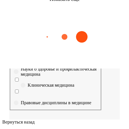
Найти
Сестринское дело
Эпидемиология
Медицинская помощь
Пр
Выберите направление
Медицина
Науки о здоровье и профилактическая
медицина
Клиническая медицина
Правовые дисциплины в медицине
Фармация
Вернуться назад