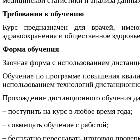
медицинской статистики и анализа данных
нефтегазовое дело и геодезия
Требования к обучению
Техника и технологии наземного
Курс предназначен для врачей, имею
транспорта
здравоохранения и общественное здоровье
Техника и технологии строительства
Форма обучения
Ядерная энергетика и технологии
Заочная форма с использованием дистанц
Культура и спорт
Обучение по программе повышения ква
использованием технологий дистанционно
Физкультура и спорт
Прохождение дистанционного обучения да
Сервис и туризм
– поступить на курс в любое время года;
Изобразительное и прикладные виды
искусств
– совмещать обучение с работой;
– бесплатно пересдавать итоговую провер
Средства массовой информации и