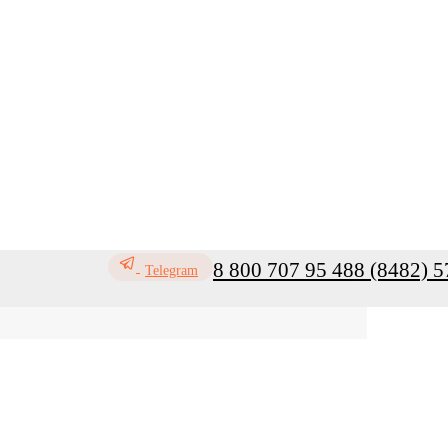
8 800 707 95 48
8 (8482) 5
Telegram
ь
Профилактика инфекций
Санитар
Мой кабинет