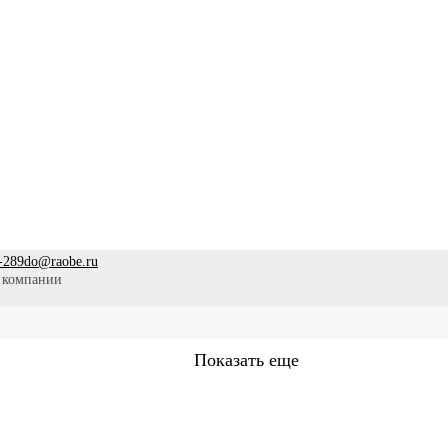
-289
do@raobe.ru
 компании
Показать еще
Сестринское дело
Эпидемиология
Медицинская помощ
аммы