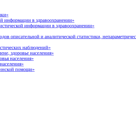
ики»
ой информации в здравоохранении»
тистической информации в здравоохранении»
одов описательной и аналитической статистики, непараметриче
истических наблюдений»
ене, здоровье населения»
ровья населения»
 населения»
цинской помощи»