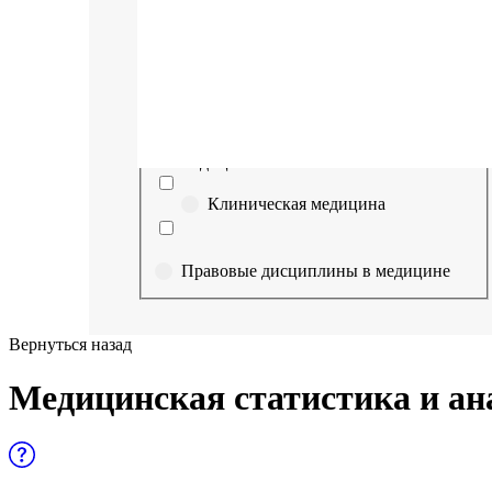
Выберите направление
Медицина
Науки о здоровье и профилактическая
медицина
Клиническая медицина
Правовые дисциплины в медицине
Фармация
Вернуться назад
Управленческие дисциплины в
Медицинская статистика и ан
медицине
Здравоохранение и медицинские
науки