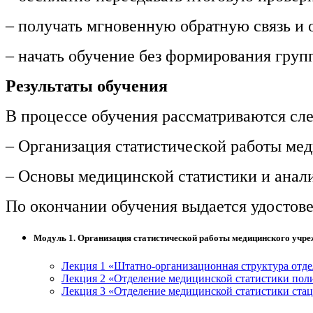
информативно-библиотечное дело
– получать мгновенную обратную связь и о
Управление в технических системах
– начать обучение без формирования груп
Ветеринария и зоотехника
Результаты обучения
Подготовка к периодической
аккредитации
В процессе обучения рассматриваются с
Основные Услуги
– Организация статистической работы ме
Дополнительные Услуги
– Основы медицинской статистики и анал
По окончании обучения выдается удостов
Модуль 1. Организация статистической работы медицинского учр
Лекция 1 «Штатно-организационная структура отд
Лекция 2 «Отделение медицинской статистики по
Лекция 3 «Отделение медицинской статистики ста