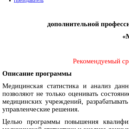
Преподаватель
Управление охраной труда.
Техносферная безопасность
дополнительной професс
Допуски
«
Безопасность труда
Экономика и управление
Рекомендуемый сро
Управление производством
общественного питания в
Описание программы
организации
Медицинская статистика и анализ дан
позволяют не только оценивать состояни
Управление административно-
хозяйственной деятельностью
медицинских учреждений, разрабатыват
управленческие решения.
Техника-технологии
Целью программы повышения квалифика
Прикладная геология, горное дело,