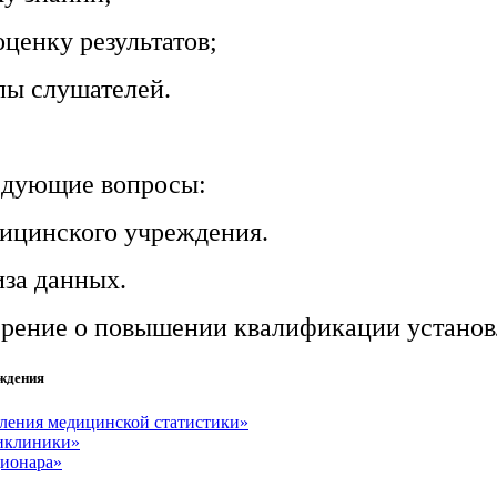
ценку результатов;
пы слушателей.
ледующие вопросы:
дицинского учреждения.
иза данных.
ерение о повышении квалификации установ
еждения
еления медицинской статистики»
ликлиники»
ционара»