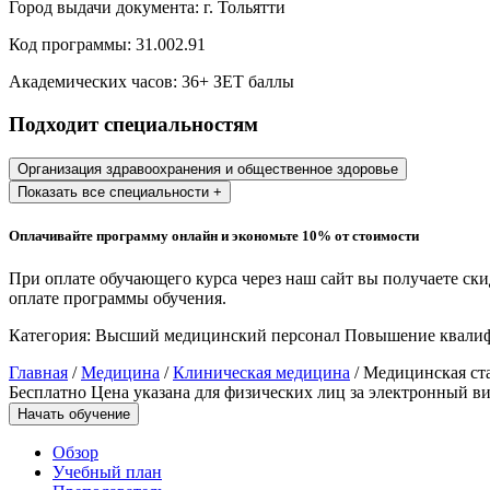
Город выдачи документа:
г. Тольятти
Образование и педагогические науки
Код программы:
31.002.91
Социология и социальная работа
Академических часов:
36
+ ЗЕТ баллы
Подходит специальностям
Профессиональное обучение рабочих
и служащих
Организация здравоохранения и общественное здоровье
Показать все специальности +
История и археология
Оплачивайте программу онлайн и экономьте 10% от стоимости
Психологические науки
При оплате обучающего курса через наш сайт вы получаете ск
Техносферная безопасность и ОТ
оплате программы обучения.
Категория:
Высший медицинский персонал
Повышение квали
Техносферная безопасность и
Главная
/
Медицина
/
Клиническая медицина
/ Медицинская ст
природообустройство
Бесплатно
Цена указана для физических лиц
за электронный ви
Начать обучение
Экологическая безопасность в
Обзор
промышленности
Учебный план