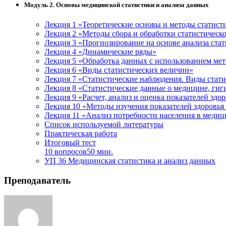
Модуль 2. Основы медицинской статистики и анализа данных
Лекция 1 «Теоретические основы и методы статист
Лекция 2 «Методы сбора и обработки статистическ
Лекция 3 «Прогнозирование на основе анализа ста
Лекция 4 «Динамические ряды»
Лекция 5 «Обработка данных с использованием мет
Лекция 6 «Виды статистических величин»
Лекция 7 «Статистические наблюдения. Виды стат
Лекция 8 «Статистические данные о медицине, гиги
Лекция 9 «Расчет, анализ и оценка показателей здо
Лекция 10 «Методы изучения показателей здоровья
Лекция 11 «Анализ потребности населения в меди
Список используемой литературы
Практическая работа
Итоговый тест
10 вопросов
50 мин.
УП 36 Медицинская статистика и анализ данных
Преподаватель