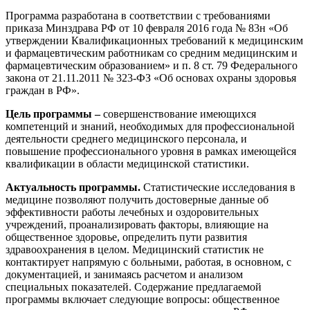
Программа разработана в соответствии с требованиями
Изобразительное и прикладные виды
приказа Минздрава РФ от 10 февраля 2016 года № 83н «Об
искусств
утверждении Квалификационных требований к медицинским
и фармацевтическим работникам со средним медицинским и
фармацевтическим образованием» и п. 8 ст. 79 Федерального
Средства массовой информации и
закона от 21.11.2011 № 323-ФЗ «Об основах охраны здоровья
информативно-библиотечное дело
граждан в РФ».
Цель программы –
совершенствование имеющихся
Управление в технических системах
компетенций и знаний, необходимых для профессиональной
деятельности среднего медицинского персонала, и
Ветеринария и зоотехника
повышение профессионального уровня в рамках имеющейся
квалификации в области медицинской статистики.
Подготовка к периодической
аккредитации
Актуальность программы.
Статистические исследования в
медицине позволяют получить достоверные данные об
Основные Услуги
эффективности работы лечебных и оздоровительных
учреждений, проанализировать факторы, влияющие на
общественное здоровье, определить пути развития
Дополнительные Услуги
здравоохранения в целом. Медицинский статистик не
контактирует напрямую с больными, работая, в основном, с
документацией, и занимаясь расчетом и анализом
специальных показателей. Содержание предлагаемой
программы включает следующие вопросы: общественное