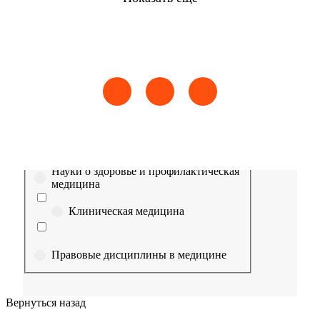
Найти
Сестринское дело
Эпидемиология
Медицинская помощь
Пр
Выберите направление
Медицина
Науки о здоровье и профилактическая
медицина
Клиническая медицина
Правовые дисциплины в медицине
Фармация
Вернуться назад