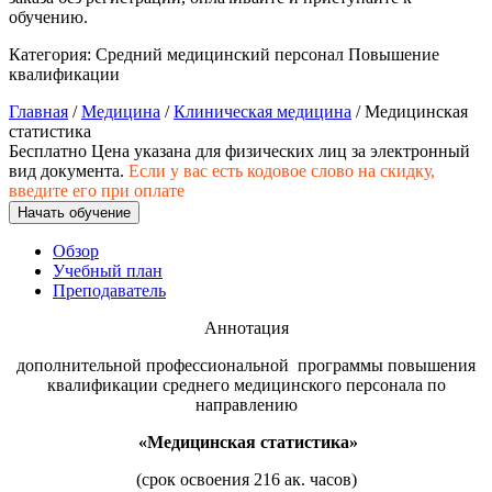
хозяйственной деятельностью
обучению.
Техника-технологии
Категория:
Средний медицинский персонал
Повышение
квалификации
Главная
/
Медицина
/
Клиническая медицина
/ Медицинская
Прикладная геология, горное дело,
статистика
нефтегазовое дело и геодезия
Бесплатно
Цена указана для физических лиц
за электронный
вид документа.
Если у вас есть кодовое слово на скидку,
введите его при оплате
Техника и технологии наземного
Начать обучение
транспорта
Обзор
Учебный план
Техника и технологии строительства
Преподаватель
Ядерная энергетика и технологии
Аннотация
дополнительной профессиональной программы повышения
Культура и спорт
квалификации среднего медицинского персонала по
направлению
Физкультура и спорт
«
Медицинская статистика
»
Сервис и туризм
(срок освоения 216 ак. часов)