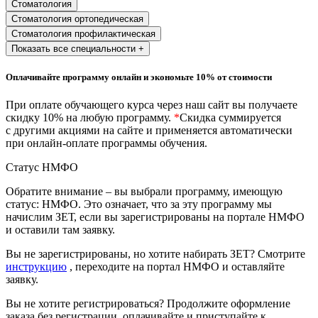
Стоматология
природообустройство
Стоматология ортопедическая
Стоматология профилактическая
Экологическая безопасность в
Показать все специальности +
промышленности
Оплачивайте программу онлайн и экономьте 10% от стоимости
Управление охраной труда.
При оплате обучающего курса через наш сайт вы получаете
Техносферная безопасность
скидку 10% на любую программу.
*
Скидка суммируется
с другими акциями на сайте и применяется автоматически
Допуски
при онлайн-оплате программы обучения.
Статус НМФО
Безопасность труда
Обратите внимание – вы выбрали программу, имеющую
Экономика и управление
статус: НМФО. Это означает, что за эту программу мы
начислим ЗЕТ, если вы зарегистрированы на портале НМФО
и оставили там заявку.
Управление производством
Вы не зарегистрированы, но хотите набирать ЗЕТ? Смотрите
общественного питания в
инструкцию
, переходите на портал НМФО и оставляйте
организации
заявку.
Вы не хотите регистрироваться? Продолжите оформление
Управление административно-
заказа без регистрации, оплачивайте и приступайте к