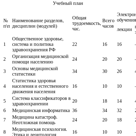
Учебный план
Электро
Общая
обучения
№
Наименование разделов,
Всего
трудоемкость,
п\п
дисциплин (модулей)
часов
час.
лекции
Общественное здоровье,
1
система и политика
22
16
16
здравоохранения РФ
Организация медицинской
2
24
20
20
помощи населению
Основы медицинской
3
34
30
26
статистики
Статистика здоровья
4
населения и естественного
16
10
10
движения населения
Система классификаторов в
5
20
18
14
здравоохранении
6
Медицинская информатика
36
34
32
Медицина катастроф.
7
24
20
18
Неотложная помощь
Медицинская психология.
8
16
10
10
Этика и деонтология