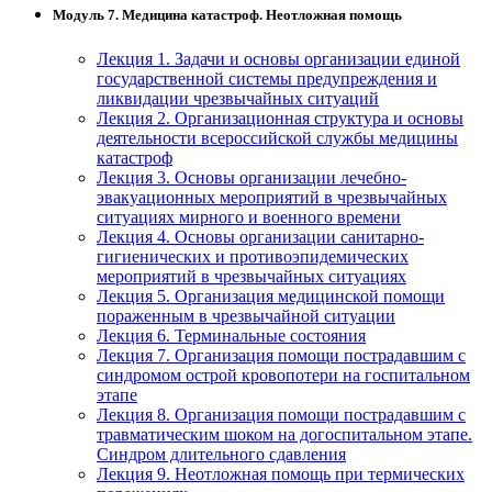
Модуль 7. Медицина катастроф. Неотложная помощь
Лекция 1. Задачи и основы организации единой
государственной системы предупреждения и
ликвидации чрезвычайных ситуаций
Лекция 2. Организационная структура и основы
деятельности всероссийской службы медицины
катастроф
Лекция 3. Основы организации лечебно-
эвакуационных мероприятий в чрезвычайных
ситуациях мирного и военного времени
Лекция 4. Основы организации санитарно-
гигиенических и противоэпидемических
мероприятий в чрезвычайных ситуациях
Лекция 5. Организация медицинской помощи
пораженным в чрезвычайной ситуации
Лекция 6. Терминальные состояния
Лекция 7. Организация помощи пострадавшим с
синдромом острой кровопотери на госпитальном
этапе
Лекция 8. Организация помощи пострадавшим с
травматическим шоком на догоспитальном этапе.
Синдром длительного сдавления
Лекция 9. Неотложная помощь при термических