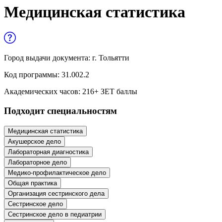
Управленческие дисциплины в
Медицинская статистика
медицине
Здравоохранение и медицинские
науки
Город выдачи документа:
г. Тольятти
Образование и педагогические науки
Код программы:
31.002.2
Социология и социальная работа
Академических часов:
216
+ ЗЕТ баллы
Подходит специальностям
Профессиональное обучение рабочих
и служащих
Медицинская статистика
Акушерское дело
История и археология
Лабораторная диагностика
Лабораторное дело
Психологические науки
Медико-профилактическое дело
Общая практика
Техносферная безопасность и ОТ
Организация сестринского дела
Сестринское дело
Сестринское дело в педиатрии
Техносферная безопасность и