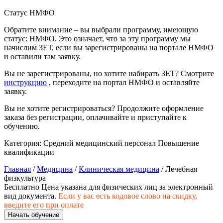
природообустройство
Статус НМФО
Обратите внимание – вы выбрали программу, имеющую
Экологическая безопасность в
статус: НМФО. Это означает, что за эту программу мы
промышленности
начислим ЗЕТ, если вы зарегистрированы на портале НМФО
и оставили там заявку.
Управление охраной труда.
Вы не зарегистрированы, но хотите набирать ЗЕТ? Смотрите
Техносферная безопасность
инструкцию
, переходите на портал НМФО и оставляйте
заявку.
Допуски
Вы не хотите регистрироваться? Продолжите оформление
заказа без регистрации, оплачивайте и приступайте к
Безопасность труда
обучению.
Экономика и управление
Категория:
Средний медицинский персонал
Повышение
квалификации
Главная
/
Медицина
/
Клиническая медицина
/ Лечебная
Управление производством
физкультура
общественного питания в
Бесплатно
Цена указана для физических лиц
за электронный
организации
вид документа.
Если у вас есть кодовое слово на скидку,
введите его при оплате
Начать обучение
Управление административно-