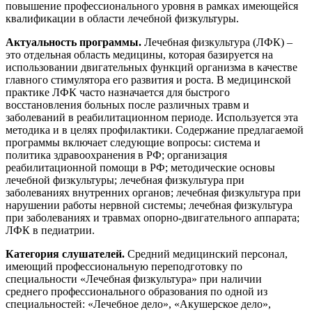
повышение профессионального уровня в рамках имеющейся
квалификации в области
лечебной физкультуры.
Изобразительное и прикладные виды
искусств
Актуальность программы.
Лечебная физкультура (ЛФК) –
это отдельная область медицины, которая базируется на
использовании двигательных функций организма в качестве
Средства массовой информации и
главного стимулятора его развития и роста. В медицинской
информативно-библиотечное дело
практике ЛФК часто назначается для быстрого
восстановления больных после различных травм и
Управление в технических системах
заболеваний в реабилитационном периоде. Используется эта
методика и в целях профилактики. Содержание предлагаемой
программы включает следующие вопросы: система и
Ветеринария и зоотехника
политика здравоохранения в РФ; организация
реабилитационной помощи в РФ; методические основы
Подготовка к периодической
лечебной физкультуры; лечебная физкультура при
аккредитации
заболеваниях внутренних органов; лечебная физкультура при
нарушении работы нервной системы; лечебная физкультура
Основные Услуги
при заболеваниях и травмах опорно-двигательного аппарата;
ЛФК в педиатрии.
Дополнительные Услуги
Категория слушателей.
Средний медицинский персонал,
имеющий профессиональную переподготовку по
специальности «Лечебная физкультура» при наличии
среднего профессионального образования по одной из
специальностей: «Лечебное дело», «Акушерское дело»,