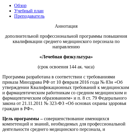
хозяйственной деятельностью
Обзор
Учебный план
Техника-технологии
Преподаватель
Аннотация
Прикладная геология, горное дело,
нефтегазовое дело и геодезия
дополнительной профессиональной программы повышения
квалификации среднего медицинского персонала по
направлению
Техника и технологии наземного
«Лечебная физкультура»
транспорта
(срок освоения 144 ак. часа)
Техника и технологии строительства
Программа разработана в соответствии с требованиями
приказа Минздрава РФ от 10 февраля 2016 года № 83н «Об
утверждении Квалификационных требований к медицинским
Ядерная энергетика и технологии
и фармацевтическим работникам со средним медицинским и
фармацевтическим образованием» и п. 8 ст. 79 Федерального
Культура и спорт
закона от 21.11.2011 № 323-ФЗ «Об основах охраны здоровья
граждан в РФ».
Физкультура и спорт
Цель программы –
совершенствование имеющихся
Сервис и туризм
компетенций и знаний, необходимых для профессиональной
деятельности среднего медицинского персонала, и