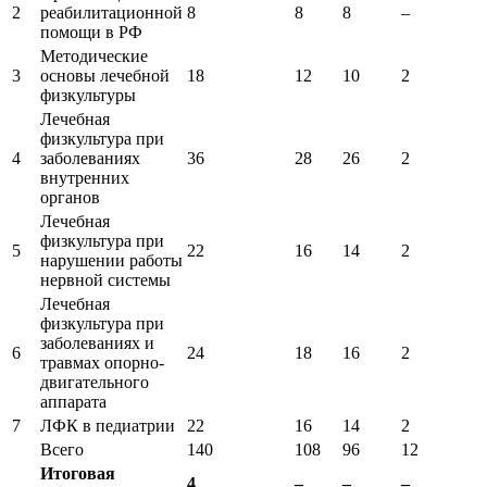
2
реабилитационной
8
8
8
–
помощи в РФ
Методические
3
основы лечебной
18
12
10
2
физкультуры
Лечебная
физкультура при
4
заболеваниях
36
28
26
2
внутренних
органов
Лечебная
физкультура при
5
22
16
14
2
нарушении работы
нервной системы
Лечебная
физкультура при
заболеваниях и
6
24
18
16
2
травмах опорно-
двигательного
аппарата
7
ЛФК в педиатрии
22
16
14
2
Всего
140
108
96
12
Итоговая
4
–
–
–