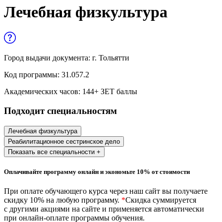
Управленческие дисциплины в
Лечебная физкультура
медицине
Здравоохранение и медицинские
науки
Город выдачи документа:
г. Тольятти
Образование и педагогические науки
Код программы:
31.057.2
Социология и социальная работа
Академических часов:
144
+ ЗЕТ баллы
Подходит специальностям
Профессиональное обучение рабочих
и служащих
Лечебная физкультура
Реабилитационное сестринское дело
История и археология
Показать все специальности +
Психологические науки
Оплачивайте программу онлайн и экономьте 10% от стоимости
Техносферная безопасность и ОТ
При оплате обучающего курса через наш сайт вы получаете
скидку 10% на любую программу.
*
Скидка суммируется
с другими акциями на сайте и применяется автоматически
при онлайн-оплате программы обучения.
Техносферная безопасность и