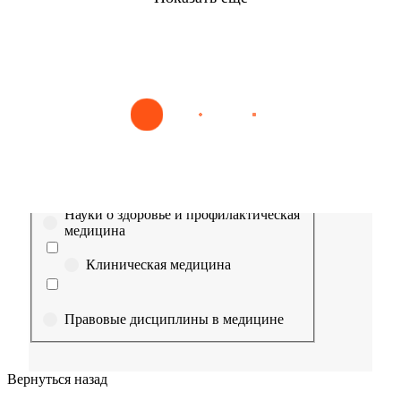
Найти
Сестринское дело
Эпидемиология
Медицинская помощь
Пр
Выберите направление
Медицина
Науки о здоровье и профилактическая
медицина
Клиническая медицина
Правовые дисциплины в медицине
Фармация
Вернуться назад