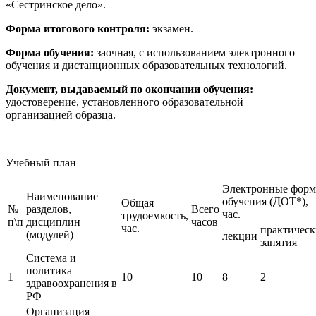
«Сестринское дело».
Форма итогового контроля:
экзамен.
Форма обучения:
заочная, с использованием электронного
обучения и дистанционных образовательных технологий.
Документ, выдаваемый по окончании обучения:
удостоверение, установленного образовательной
организацией образца.
Учебный план
Электронные фор
Наименование
обучения (ДОТ*),
Общая
№
разделов,
Всего
час.
трудоемкость,
п\п
дисциплин
часов
час.
практическ
(модулей)
лекции
занятия
Система и
политика
1
10
10
8
2
здравоохранения в
РФ
Организация