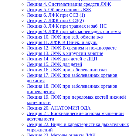
Лекция 4. Систематизация средств ЛФК
Лекция 5. Общие основы ЛФК
Лекция 6. ЛФК при ССЗ (1)
Лекция 7. ЛФК при ССЗ(2)
Лекция 8. ЛФК при травмах и заб. НС
Лекция 9. ЛФК при заб. мочевыдел. системы
Лекция 10. ЛФК при заб. обмена в-в
Лекция 11. ЛФК В Гинек. и акуш.
Лекция 12. ЛФК В среднем и пож.возрасте
Лекция 13. ЛФК в хирургии занятие
Лекция 14. ЛФК для детей с ДЦП
Лекция 15. ЛФК для детей
Лекция 16. ЛФК при заболевании глаз
Лекция 17. ЛФК при заболеваниях органов
дыхания
Лекция 18. ЛФК при заболеваниях органов
пищеварения
Лекция 19. ЛФК при переломах костей нижней
конечности
Лекция 20. АНАТОМИЯ ОДА
Лекция 21. Биохимические основы мышечной
деятельности
Лекция 22. Виды и характеристика дыхательных
упражнений
Лекция 23. Методы оценки ЛФК