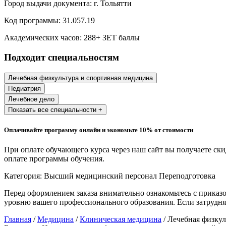
Город выдачи документа:
г. Тольятти
Образование и педагогические науки
Код программы:
31.057.19
Социология и социальная работа
Академических часов:
288
+ ЗЕТ баллы
Подходит специальностям
Профессиональное обучение рабочих
и служащих
Лечебная физкультура и спортивная медицина
Педиатрия
История и археология
Лечебное дело
Показать все специальности +
Психологические науки
Оплачивайте программу онлайн и экономьте 10% от стоимости
Техносферная безопасность и ОТ
При оплате обучающего курса через наш сайт вы получаете ск
оплате программы обучения.
Техносферная безопасность и
природообустройство
Категория:
Высший медицинский персонал
Переподготовка
Перед оформлением заказа внимательно ознакомьтесь с приказ
уровню вашего профессионального образования. Если затрудня
Экологическая безопасность в
промышленности
Главная
/
Медицина
/
Клиническая медицина
/ Лечебная физкул