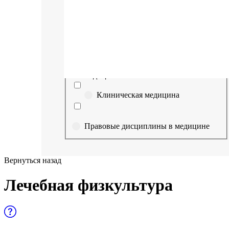
Выберите направление
Медицина
Науки о здоровье и профилактическая
медицина
Клиническая медицина
Правовые дисциплины в медицине
Фармация
Вернуться назад
Управленческие дисциплины в
Лечебная физкультура
медицине
Здравоохранение и медицинские
науки