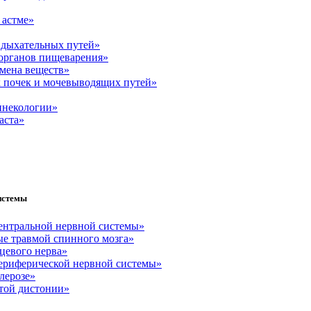
 астме»
 дыхательных путей»
 органов пищеварения»
бмена веществ»
х почек и мочевыводящих путей»
гинекологии»
аста»
истемы
центральной нервной системы»
е травмой спинного мозга»
цевого нерва»
периферической нервной системы»
лерозе»
стой дистонии»