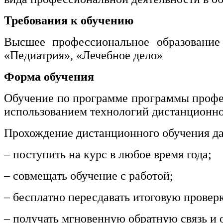
нефтегазовое дело и геодезия
Требования к обучению
Техника и технологии наземного
Высшее профессиональное образование 
транспорта
«Педиатрия», «Лечебное дело»
Техника и технологии строительства
Форма обучения
Ядерная энергетика и технологии
Обучение по программе программы профес
использованием технологий дистанционно
Культура и спорт
Прохождение дистанционного обучения да
Физкультура и спорт
– поступить на курс в любое время года;
Сервис и туризм
– совмещать обучение с работой;
Изобразительное и прикладные виды
искусств
– бесплатно пересдавать итоговую провер
– получать мгновенную обратную связь и о
Средства массовой информации и