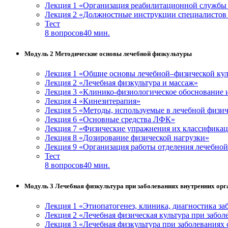
Лекция 1 «Организация реабилитационной службы 
Лекция 2 «Должностные инструкции специалистов 
Тест
8 вопросов
40 мин.
Модуль 2 Методические основы лечебной физкультуры
Лекция 1 «Общие основы лечебной–физической кул
Лекция 2 «Лечебная физкультура и массаж»
Лекция 3 «Клинико-физиологическое обоснование 
Лекция 4 «Кинезитерапия»
Лекция 5 «Методы, используемые в лечебной физич
Лекция 6 «Основные средства ЛФК»
Лекция 7 «Физические упражнения их классификац
Лекция 8 «Дозирование физической нагрузки»
Лекция 9 «Организация работы отделения лечебно
Тест
8 вопросов
40 мин.
Модуль 3 Лечебная физкультура при заболеваниях внутренних орг
Лекция 1 «Этиопатогенез, клиника, диагностика за
Лекция 2 «Лечебная физическая культура при забол
Лекция 3 «Лечебная физкультура при заболеваниях