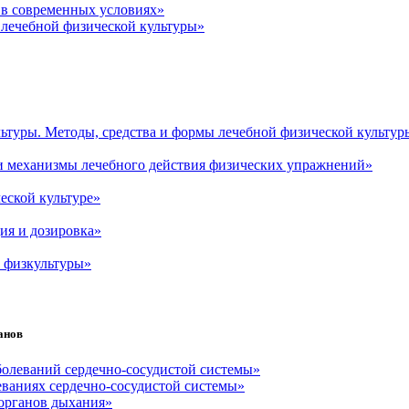
в современных условиях»
лечебной физической культуры»
ьтуры. Методы, средства и формы лечебной физической культу
и механизмы лечебного действия физических упражнений»
еской культуре»
ия и дозировка»
й физкультуры»
анов
болеваний сердечно-сосудистой системы»
еваниях сердечно-сосудистой системы»
 органов дыхания»