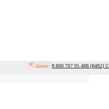
8 800 707 95 48
8 (8482) 5
Telegram
ь
Профилактика инфекций
Санитар
Мой кабинет