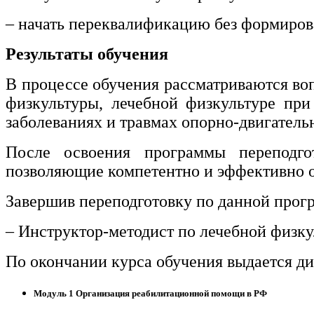
информативно-библиотечное дело
– начать переквалификацию без формиров
Управление в технических системах
Результаты обучения
Ветеринария и зоотехника
В процессе обучения рассматриваются во
Подготовка к периодической
физкультуры, лечебной физкультуре при
аккредитации
заболеваниях и травмах опорно-двигатель
Основные Услуги
После освоения программы переподго
Дополнительные Услуги
позволяющие компетентно и эффективно 
Завершив переподготовку по данной прог
– Инструктор-методист по лечебной физку
По окончании курса обучения выдается ди
Модуль 1 Организация реабилитационной помощи в РФ