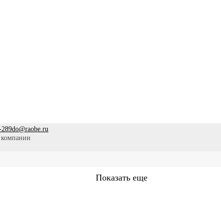
-289
do@raobe.ru
 компании
Показать еще
Сестринское дело
Эпидемиология
Медицинская помощ
аммы