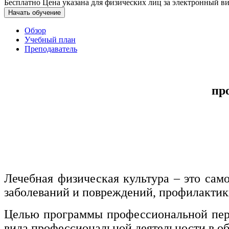
Бесплатно
Цена указана для физических лиц
за электронный ви
Начать обучение
Управление охраной труда.
Техносферная безопасность
Обзор
Учебный план
Допуски
Преподаватель
Безопасность труда
пр
Экономика и управление
Управление производством
общественного питания в
организации
Управление административно-
хозяйственной деятельностью
Лечебная физическая культура – это сам
заболеваний и повреждений, профилактик
Техника-технологии
Целью программы профессиональной пере
вида профессиональной деятельности в об
Прикладная геология, горное дело,