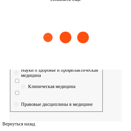
Найти
Сестринское дело
Эпидемиология
Медицинская помощь
Пр
Выберите направление
Медицина
Науки о здоровье и профилактическая
медицина
Клиническая медицина
Правовые дисциплины в медицине
Фармация
Вернуться назад