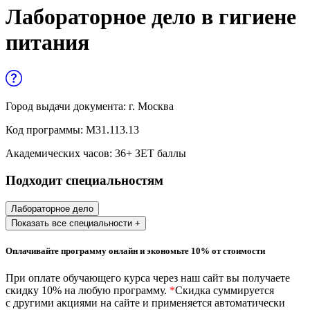
Управленческие дисциплины в
Лабораторное дело в гигиене
медицине
питания
Здравоохранение и медицинские
науки
Образование и педагогические науки
Город выдачи документа:
г. Москва
Социология и социальная работа
Код программы:
М31.113.13
Академических часов:
36
+ ЗЕТ баллы
Профессиональное обучение рабочих
Подходит специальностям
и служащих
История и археология
Лабораторное дело
Показать все специальности +
Психологические науки
Оплачивайте программу онлайн и экономьте 10% от стоимости
Техносферная безопасность и ОТ
При оплате обучающего курса через наш сайт вы получаете
скидку 10% на любую программу.
*
Скидка суммируется
с другими акциями на сайте и применяется автоматически
Техносферная безопасность и