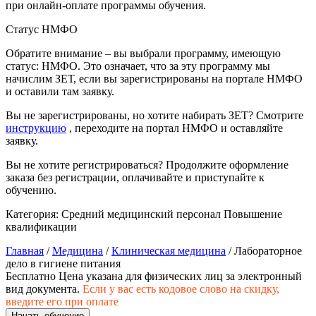
при онлайн-оплате программы обучения.
природообустройство
Статус НМФО
Экологическая безопасность в
Обратите внимание – вы выбрали программу, имеющую
промышленности
статус: НМФО. Это означает, что за эту программу мы
начислим ЗЕТ, если вы зарегистрированы на портале НМФО
и оставили там заявку.
Управление охраной труда.
Техносферная безопасность
Вы не зарегистрированы, но хотите набирать ЗЕТ? Смотрите
инструкцию
, переходите на портал НМФО и оставляйте
заявку.
Допуски
Вы не хотите регистрироваться? Продолжите оформление
Безопасность труда
заказа без регистрации, оплачивайте и приступайте к
обучению.
Экономика и управление
Категория:
Средний медицинский персонал
Повышение
квалификации
Управление производством
Главная
/
Медицина
/
Клиническая медицина
/ Лабораторное
общественного питания в
дело в гигиене питания
организации
Бесплатно
Цена указана для физических лиц
за электронный
вид документа.
Если у вас есть кодовое слово на скидку,
введите его при оплате
Управление административно-
Начать обучение