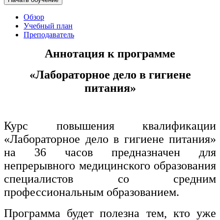
хозяйственной деятельностью
Обзор
Техника-технологии
Учебный план
Преподаватель
Прикладная геология, горное дело,
Аннотация к программе
нефтегазовое дело и геодезия
«Лабораторное дело в гигиене
питания»
Техника и технологии наземного
транспорта
Курс повышения квалификации
Техника и технологии строительства
«Лабораторное дело в гигиене питания»
Ядерная энергетика и технологии
на 36 часов предназначен для
непрерывного медицинского образования
Культура и спорт
специалистов со средним
Физкультура и спорт
профессиональным образованием.
Сервис и туризм
Программа будет полезна тем, кто уже