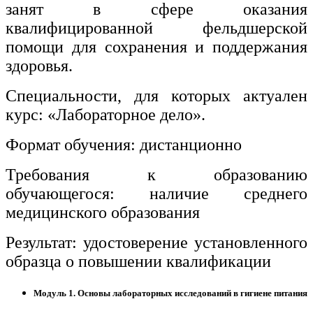
занят в сфере оказания
Изобразительное и прикладные виды
квалифицированной фельдшерской
искусств
помощи для сохранения и поддержания
здоровья.
Средства массовой информации и
информативно-библиотечное дело
Специальности, для которых актуален
курс: «Лабораторное дело».
Управление в технических системах
Формат обучения: дистанционно
Ветеринария и зоотехника
Требования к образованию
Подготовка к периодической
аккредитации
обучающегося: наличие среднего
медицинского образования
Основные Услуги
Результат: удостоверение установленного
Дополнительные Услуги
образца о повышении квалификации
Модуль 1. Основы лабораторных исследований в гигиене питания