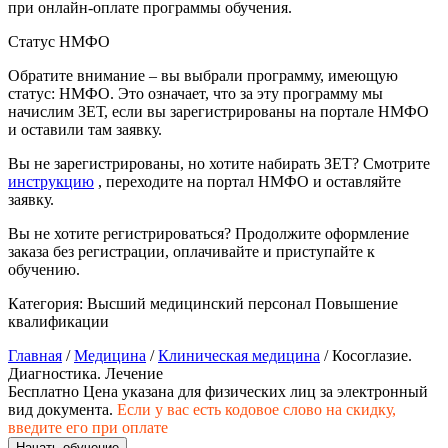
при онлайн-оплате программы обучения.
природообустройство
Статус НМФО
Экологическая безопасность в
Обратите внимание – вы выбрали программу, имеющую
промышленности
статус: НМФО. Это означает, что за эту программу мы
начислим ЗЕТ, если вы зарегистрированы на портале НМФО
и оставили там заявку.
Управление охраной труда.
Техносферная безопасность
Вы не зарегистрированы, но хотите набирать ЗЕТ? Смотрите
инструкцию
, переходите на портал НМФО и оставляйте
заявку.
Допуски
Вы не хотите регистрироваться? Продолжите оформление
Безопасность труда
заказа без регистрации, оплачивайте и приступайте к
обучению.
Экономика и управление
Категория:
Высший медицинский персонал
Повышение
квалификации
Управление производством
Главная
/
Медицина
/
Клиническая медицина
/ Косоглазие.
общественного питания в
Диагностика. Лечение
организации
Бесплатно
Цена указана для физических лиц
за электронный
вид документа.
Если у вас есть кодовое слово на скидку,
введите его при оплате
Управление административно-
Начать обучение