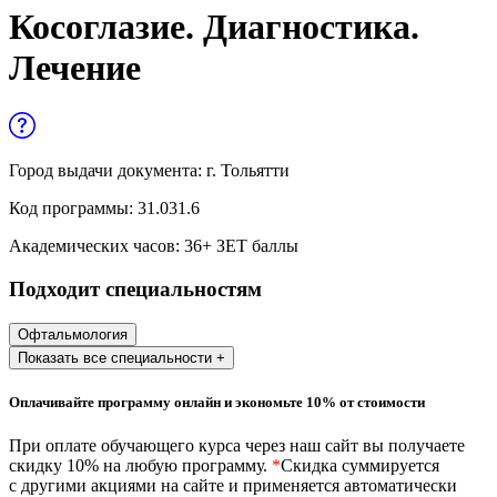
Управленческие дисциплины в
Косоглазие. Диагностика.
медицине
Лечение
Здравоохранение и медицинские
науки
Образование и педагогические науки
Город выдачи документа:
г. Тольятти
Социология и социальная работа
Код программы:
31.031.6
Академических часов:
36
+ ЗЕТ баллы
Профессиональное обучение рабочих
Подходит специальностям
и служащих
История и археология
Офтальмология
Показать все специальности +
Психологические науки
Оплачивайте программу онлайн и экономьте 10% от стоимости
Техносферная безопасность и ОТ
При оплате обучающего курса через наш сайт вы получаете
скидку 10% на любую программу.
*
Скидка суммируется
с другими акциями на сайте и применяется автоматически
Техносферная безопасность и