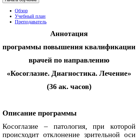
хозяйственной деятельностью
Обзор
Техника-технологии
Учебный план
Преподаватель
Прикладная геология, горное дело,
Аннотация
нефтегазовое дело и геодезия
программы повышения квалификации
Техника и технологии наземного
врачей по направлению
транспорта
«
Косоглазие. Диагностика. Лечение
»
Техника и технологии строительства
(36 ак. часов)
Ядерная энергетика и технологии
Культура и спорт
Описание программы
Физкультура и спорт
Косоглазие – патология, при которой
Сервис и туризм
происходит отклонение зрительной оси