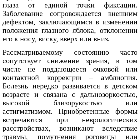
глаза от единой точки фиксации.
Изобразительное и прикладные виды
Заболевание сопровождается внешним
искусств
дефектом, заключающимся в изменении
положения глазного яблока, отклонении
Средства массовой информации и
его к носу, виску, вверх или вниз.
информативно-библиотечное дело
Рассматриваемому состоянию часто
Управление в технических системах
сопутствует снижение зрения, в том
Ветеринария и зоотехника
числе не поддающееся очковой или
контактной коррекции – амблиопия.
Подготовка к периодической
аккредитации
Болезнь нередко развивается в детском
возрасте и связана с дальнозоркостью,
Основные Услуги
высокой близорукостью или
Дополнительные Услуги
астигматизмом. Приобретенные формы
встречаются при неврологических
расстройствах, возникают вследствие
травмы, помутнения роговицы или