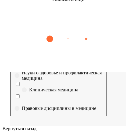
Найти
Сестринское дело
Эпидемиология
Медицинская помощь
Пр
Выберите направление
Медицина
Науки о здоровье и профилактическая
медицина
Клиническая медицина
Правовые дисциплины в медицине
Фармация
Вернуться назад