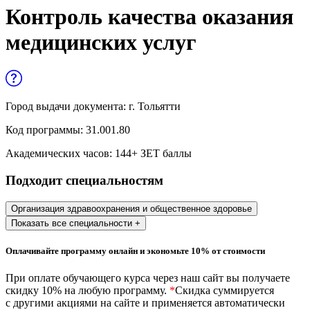
Управленческие дисциплины в
Контроль качества оказания
медицине
медицинских услуг
Здравоохранение и медицинские
науки
Образование и педагогические науки
Город выдачи документа:
г. Тольятти
Социология и социальная работа
Код программы:
31.001.80
Академических часов:
144
+ ЗЕТ баллы
Профессиональное обучение рабочих
Подходит специальностям
и служащих
История и археология
Организация здравоохранения и общественное здоровье
Показать все специальности +
Психологические науки
Оплачивайте программу онлайн и экономьте 10% от стоимости
Техносферная безопасность и ОТ
При оплате обучающего курса через наш сайт вы получаете
скидку 10% на любую программу.
*
Скидка суммируется
с другими акциями на сайте и применяется автоматически
Техносферная безопасность и