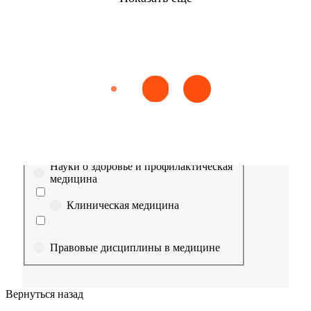
Найти
Сестринское дело
Эпидемиология
Медицинская помощь
Пр
Выберите направление
Медицина
Науки о здоровье и профилактическая
медицина
Клиническая медицина
Правовые дисциплины в медицине
Фармация
Вернуться назад