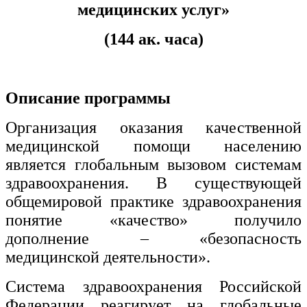
хозяйственной деятельностью
медицинских услуг»
Техника-технологии
(144 ак. часа)
Прикладная геология, горное дело,
нефтегазовое дело и геодезия
Описание программы
Техника и технологии наземного
Организация оказания качественной
транспорта
медицинской помощи населению
является глобальным вызовом системам
Техника и технологии строительства
здравоохранения. В существующей
общемировой практике здравоохранения
Ядерная энергетика и технологии
понятие «качество» получило
Культура и спорт
дополнение – «безопасность
медицинской деятельности».
Физкультура и спорт
Система здравоохранения Российской
Сервис и туризм
Федерации реагирует на глобальные