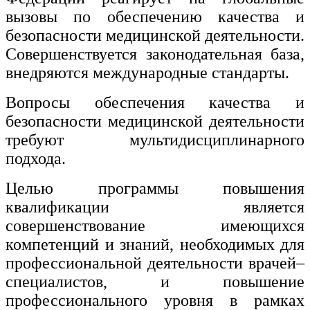
вызовы по обеспечению качества и
Изобразительное и прикладные виды
безопасности медицинской деятельности.
искусств
Совершенствуется законодательная база,
внедряются международные стандарты.
Средства массовой информации и
информативно-библиотечное дело
Вопросы обеспечения качества и
Управление в технических системах
безопасности медицинской деятельности
требуют мультидисциплинарного
Ветеринария и зоотехника
подхода.
Подготовка к периодической
аккредитации
Целью программы повышения
квалификации является
Основные Услуги
совершенствование имеющихся
Дополнительные Услуги
компетенций и знаний, необходимых для
профессиональной деятельности врачей–
специалистов, и повышение
профессионального уровня в рамках