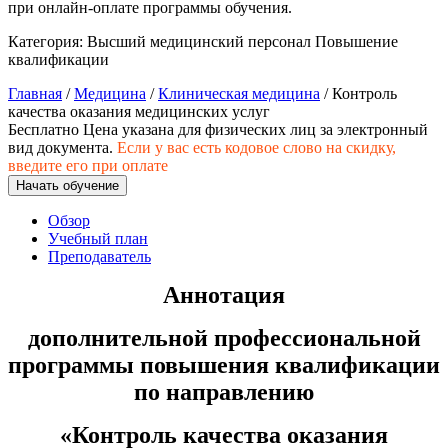
при онлайн-оплате программы обучения.
природообустройство
Категория:
Высший медицинский персонал
Повышение
квалификации
Экологическая безопасность в
промышленности
Главная
/
Медицина
/
Клиническая медицина
/ Контроль
качества оказания медицинских услуг
Бесплатно
Цена указана для физических лиц
за электронный
Управление охраной труда.
вид документа.
Если у вас есть кодовое слово на скидку,
Техносферная безопасность
введите его при оплате
Начать обучение
Допуски
Обзор
Учебный план
Безопасность труда
Преподаватель
Экономика и управление
Аннотация
дополнительной профессиональной
Управление производством
общественного питания в
программы повышения квалификации
организации
по направлению
«
Контроль качества оказания
Управление административно-