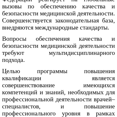
вызовы по обеспечению качества и
Изобразительное и прикладные виды
безопасности медицинской деятельности.
искусств
Совершенствуется законодательная база,
внедряются международные стандарты.
Средства массовой информации и
информативно-библиотечное дело
Вопросы обеспечения качества и
Управление в технических системах
безопасности медицинской деятельности
требуют мультидисциплинарного
Ветеринария и зоотехника
подхода.
Подготовка к периодической
аккредитации
Целью программы повышения
квалификации является
Основные Услуги
совершенствование имеющихся
Дополнительные Услуги
компетенций и знаний, необходимых для
профессиональной деятельности врачей–
специалистов, и повышение
профессионального уровня в рамках