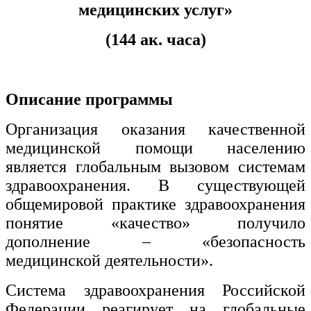
хозяйственной деятельностью
медицинских услуг»
Техника-технологии
(144 ак. часа)
Прикладная геология, горное дело,
нефтегазовое дело и геодезия
Описание программы
Техника и технологии наземного
Организация оказания качественной
транспорта
медицинской помощи населению
является глобальным вызовом системам
Техника и технологии строительства
здравоохранения. В существующей
общемировой практике здравоохранения
Ядерная энергетика и технологии
понятие «качество» получило
Культура и спорт
дополнение – «безопасность
медицинской деятельности».
Физкультура и спорт
Система здравоохранения Российской
Сервис и туризм
Федерации реагирует на глобальные