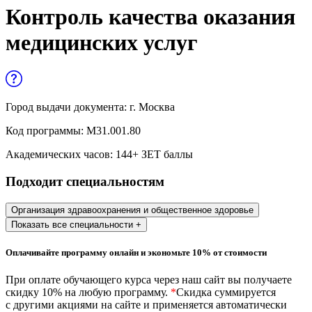
Управленческие дисциплины в
Контроль качества оказания
медицине
медицинских услуг
Здравоохранение и медицинские
науки
Образование и педагогические науки
Город выдачи документа:
г. Москва
Социология и социальная работа
Код программы:
М31.001.80
Академических часов:
144
+ ЗЕТ баллы
Профессиональное обучение рабочих
Подходит специальностям
и служащих
История и археология
Организация здравоохранения и общественное здоровье
Показать все специальности +
Психологические науки
Оплачивайте программу онлайн и экономьте 10% от стоимости
Техносферная безопасность и ОТ
При оплате обучающего курса через наш сайт вы получаете
скидку 10% на любую программу.
*
Скидка суммируется
с другими акциями на сайте и применяется автоматически
Техносферная безопасность и