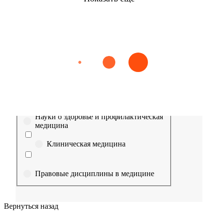
Найти
Сестринское дело
Эпидемиология
Медицинская помощь
Пр
Выберите направление
Медицина
Науки о здоровье и профилактическая
медицина
Клиническая медицина
Правовые дисциплины в медицине
Фармация
Вернуться назад