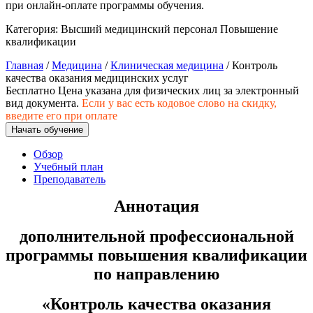
при онлайн-оплате программы обучения.
природообустройство
Категория:
Высший медицинский персонал
Повышение
квалификации
Экологическая безопасность в
промышленности
Главная
/
Медицина
/
Клиническая медицина
/ Контроль
качества оказания медицинских услуг
Бесплатно
Цена указана для физических лиц
за электронный
Управление охраной труда.
вид документа.
Если у вас есть кодовое слово на скидку,
Техносферная безопасность
введите его при оплате
Начать обучение
Допуски
Обзор
Учебный план
Безопасность труда
Преподаватель
Экономика и управление
Аннотация
дополнительной профессиональной
Управление производством
общественного питания в
программы повышения квалификации
организации
по направлению
«
Контроль качества оказания
Управление административно-