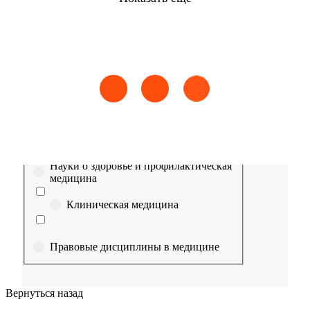
Найти
Сестринское дело
Эпидемиология
Медицинская помощь
Пр
Выберите направление
Медицина
Науки о здоровье и профилактическая
медицина
Клиническая медицина
Правовые дисциплины в медицине
Фармация
Вернуться назад