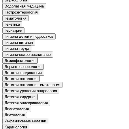
Вирусология
природообустройство
Водолазная медицина
Гастроэнтерология
Гематология
Экологическая безопасность в
Генетика
промышленности
Гериатрия
Гигиена детей и подростков
Управление охраной труда.
Гигиена питания
Техносферная безопасность
Гигиена труда
Гигиеническое воспитание
Допуски
Дезинфектология
Дерматовенерология
Безопасность труда
Детская кардиология
Детская онкология
Экономика и управление
Детская онкология-гематология
Детская урология-андрология
Детская хирургия
Управление производством
Детская эндокринология
общественного питания в
организации
Диабетология
Диетология
Инфекционные болезни
Управление административно-
Кардиология