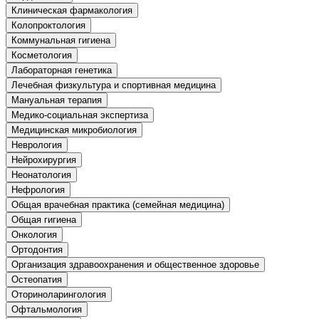
хозяйственной деятельностью
Клиническая фармакология
Колопроктология
Техника-технологии
Коммунальная гигиена
Косметология
Лабораторная генетика
Прикладная геология, горное дело,
Лечебная физкультура и спортивная медицина
нефтегазовое дело и геодезия
Мануальная терапия
Медико-социальная экспертиза
Техника и технологии наземного
Медицинская микробиология
транспорта
Неврология
Нейрохирургия
Неонатология
Техника и технологии строительства
Нефрология
Общая врачебная практика (семейная медицина)
Ядерная энергетика и технологии
Общая гигиена
Онкология
Культура и спорт
Ортодонтия
Организация здравоохранения и общественное здоровье
Физкультура и спорт
Остеопатия
Оториноларингология
Сервис и туризм
Офтальмология