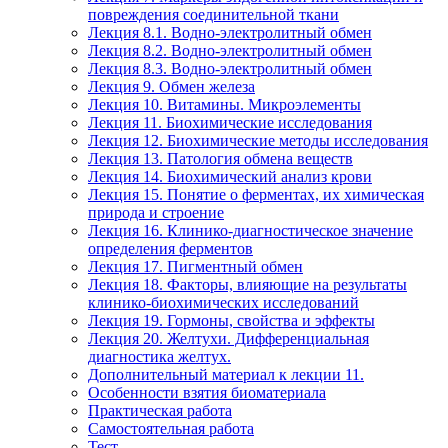
повреждения соединительной ткани
Лекция 8.1. Водно-электролитный обмен
Лекция 8.2. Водно-электролитный обмен
Лекция 8.3. Водно-электролитный обмен
Лекция 9. Обмен железа
Лекция 10. Витамины. Микроэлементы
Лекция 11. Биохимические исследования
Лекция 12. Биохимические методы исследования
Лекция 13. Патология обмена веществ
Лекция 14. Биохимический анализ крови
Лекция 15. Понятие о ферментах, их химическая
природа и строение
Лекция 16. Клинико-диагностическое значение
определения ферментов
Лекция 17. Пигментный обмен
Лекция 18. Факторы, влияющие на результаты
клинико-биохимических исследований
Лекция 19. Гормоны, свойства и эффекты
Лекция 20. Желтухи. Дифференциальная
диагностика желтух.
Дополнительный материал к лекции 11.
Особенности взятия биоматериала
Практическая работа
Самостоятельная работа
Тест