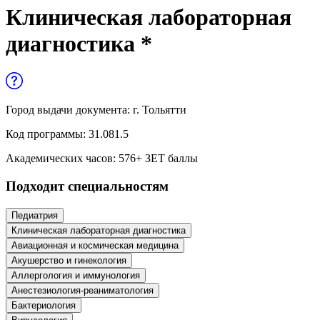
Управленческие дисциплины в
Клиническая лабораторная
медицине
диагностика *
Здравоохранение и медицинские
науки
Образование и педагогические науки
Город выдачи документа:
г. Тольятти
Социология и социальная работа
Код программы:
31.081.5
Академических часов:
576
+ ЗЕТ баллы
Профессиональное обучение рабочих
Подходит специальностям
и служащих
История и археология
Педиатрия
Клиническая лабораторная диагностика
Психологические науки
Авиационная и космическая медицина
Акушерство и гинекология
Техносферная безопасность и ОТ
Аллергология и иммунология
Анестезиология-реаниматология
Бактериология
Техносферная безопасность и