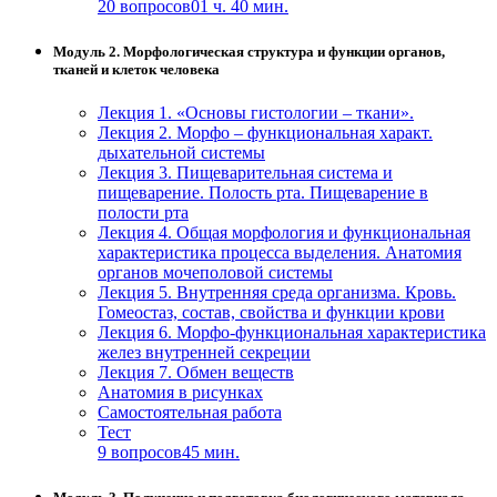
20 вопросов
01 ч. 40 мин.
Модуль 2. Морфологическая структура и функции органов,
тканей и клеток человека
Лекция 1. «Основы гистологии – ткани».
Лекция 2. Морфо – функциональная характ.
дыхательной системы
Лекция 3. Пищеварительная система и
пищеварение. Полость рта. Пищеварение в
полости рта
Лекция 4. Общая морфология и функциональная
характеристика процесса выделения. Анатомия
органов мочеполовой системы
Лекция 5. Внутренняя среда организма. Кровь.
Гомеостаз, состав, свойства и функции крови
Лекция 6. Морфо-функциональная характеристика
желез внутренней секреции
Лекция 7. Обмен веществ
Анатомия в рисунках
Самостоятельная работа
Тест
9 вопросов
45 мин.