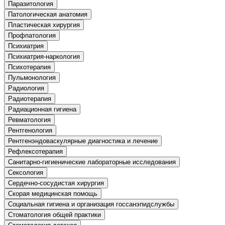
Паразитология
Патологическая анатомия
Изобразительное и прикладные виды
искусств
Пластическая хирургия
Профпатология
Психиатрия
Средства массовой информации и
Психиатрия-наркология
информативно-библиотечное дело
Психотерапия
Пульмонология
Управление в технических системах
Радиология
Радиотерапия
Ветеринария и зоотехника
Радиационная гигиена
Ревматология
Подготовка к периодической
Рентгенология
аккредитации
Рентгенэндоваскулярные диагностика и лечение
Основные Услуги
Рефлексотерапия
Санитарно-гигиенические лабораторные исследования
Дополнительные Услуги
Сексология
Сердечно-сосудистая хирургия
Скорая медицинская помощь
Социальная гигиена и организация госсанэпидслужбы
Стоматология общей практики