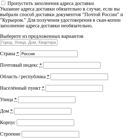
Пропустить заполнения адреса доставки
Управленческие дисциплины в
Избранные вопросы
Указание адреса доставки обязательно в случае, если вы
медицине
выбрали способ доставки документов "Почтой России" и
клинической паразитологии
"Курьером." Для получения удостоверения в скан-копии
заполнение адреса доставки необязательно.
Здравоохранение и медицинские
науки
Выберите из предложенных вариантов
Образование и педагогические науки
Город выдачи документа:
г. Тольятти
Страна
*
Социология и социальная работа
Код программы:
32.011.2
Почтовый индекс
*
Академических часов:
36
+ ЗЕТ баллы
Область / республика
*
Профессиональное обучение рабочих
Подходит специальностям
и служащих
Населённый пункт
*
История и археология
Паразитология
Улица
*
Инфекционные болезни
Психологические науки
Медико-профилактическое дело
Дом
*
Эпидемиология
Техносферная безопасность и ОТ
Показать все специальности +
Корпус
Строение
Оплачивайте программу онлайн и экономьте 10% от стоимости