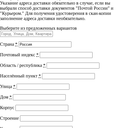
Указание адреса доставки обязательно в случае, если вы
Управленческие дисциплины в
Избранные вопросы
выбрали способ доставки документов "Почтой России" и
медицине
"Курьером." Для получения удостоверения в скан-копии
клинической паразитологии
заполнение адреса доставки необязательно.
Здравоохранение и медицинские
Выберите из предложенных вариантов
науки
Образование и педагогические науки
Страна
*
Город выдачи документа:
г. Тольятти
Социология и социальная работа
Почтовый индекс
*
Код программы:
32.011.2
Область / республика
*
Академических часов:
36
+ ЗЕТ баллы
Профессиональное обучение рабочих
Населённый пункт
*
Подходит специальностям
и служащих
Улица
*
История и археология
Паразитология
Инфекционные болезни
Дом
*
Психологические науки
Медико-профилактическое дело
Эпидемиология
Корпус
Техносферная безопасность и ОТ
Показать все специальности +
Строение
Оплачивайте программу онлайн и экономьте 10% от стоимости