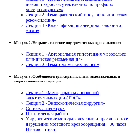
помощи взрослому населению по профилю
«нейрохирургия»»
Лекция 2 «Геморрагический инсульт: клиническая
рекомендация»
Лекция 3 «Классификация аневризм головного
мозга»
Модуль 2. Нетравматические внутримозговые кровоизлияния
Лекция 1 «Артериальная гипертензия у взрослых:
клиническая рекомендация»
Лекция 2 «Гематома мягких тканей»
Модуль 3. Особенности транскраниальных, эндовазальных и
эндоскопических операций
Лекция 1 «Метод транскраниальной
электростимуляции (ТЭС)»
Лекция 2 «Эндоскопическая хирургия»
Список литературы
Практическая работа
Хирургические методы в лечении и профилактике
нарушений мозгового кровообращения – 36 часов.
Итоговый тест.