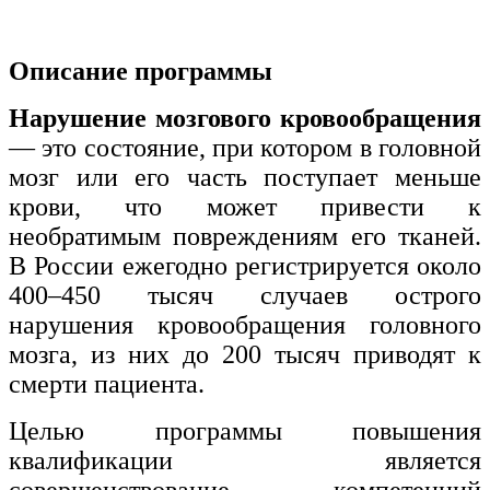
Изобразительное и прикладные виды
искусств
Описание программы
Нарушение мозгового кровообращения
Средства массовой информации и
информативно-библиотечное дело
— это состояние, при котором в головной
мозг или его часть поступает меньше
Управление в технических системах
крови, что может привести к
Ветеринария и зоотехника
необратимым повреждениям его тканей.
В России ежегодно регистрируется около
Подготовка к периодической
аккредитации
400–450 тысяч случаев острого
нарушения кровообращения головного
Основные Услуги
мозга, из них до 200 тысяч приводят к
Дополнительные Услуги
смерти пациента.
Целью программы повышения
квалификации является