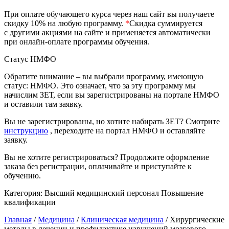
природообустройство
При оплате обучающего курса через наш сайт вы получаете
скидку 10% на любую программу.
*
Скидка суммируется
с другими акциями на сайте и применяется автоматически
Экологическая безопасность в
при онлайн-оплате программы обучения.
промышленности
Статус НМФО
Управление охраной труда.
Обратите внимание – вы выбрали программу, имеющую
Техносферная безопасность
статус: НМФО. Это означает, что за эту программу мы
начислим ЗЕТ, если вы зарегистрированы на портале НМФО
Допуски
и оставили там заявку.
Вы не зарегистрированы, но хотите набирать ЗЕТ? Смотрите
Безопасность труда
инструкцию
, переходите на портал НМФО и оставляйте
заявку.
Экономика и управление
Вы не хотите регистрироваться? Продолжите оформление
заказа без регистрации, оплачивайте и приступайте к
Управление производством
обучению.
общественного питания в
Категория:
Высший медицинский персонал
Повышение
организации
квалификации
Главная
/
Медицина
/
Клиническая медицина
/ Хирургические
Управление административно-
методы в лечении и профилактике нарушений мозгового