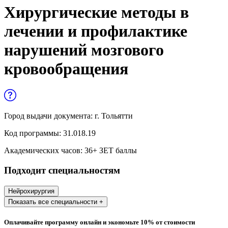
Управленческие дисциплины в
Хирургические методы в
медицине
лечении и профилактике
Здравоохранение и медицинские
нарушений мозгового
науки
кровообращения
Образование и педагогические науки
Социология и социальная работа
Город выдачи документа:
г. Тольятти
Профессиональное обучение рабочих
и служащих
Код программы:
31.018.19
Академических часов:
36
+ ЗЕТ баллы
История и археология
Подходит специальностям
Психологические науки
Нейрохирургия
Техносферная безопасность и ОТ
Показать все специальности +
Оплачивайте программу онлайн и экономьте 10% от стоимости
Техносферная безопасность и