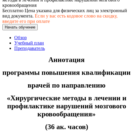
хозяйственной деятельностью
кровообращения
Бесплатно
Цена указана для физических лиц
за электронный
Техника-технологии
вид документа.
Если у вас есть кодовое слово на скидку,
введите его при оплате
Начать обучение
Прикладная геология, горное дело,
нефтегазовое дело и геодезия
Обзор
Учебный план
Преподаватель
Техника и технологии наземного
Аннотация
транспорта
программы повышения квалификации
Техника и технологии строительства
врачей по направлению
Ядерная энергетика и технологии
«
Хирургические методы в лечении и
Культура и спорт
профилактике нарушений мозгового
Физкультура и спорт
кровообращения
»
Сервис и туризм
(36 ак. часов)