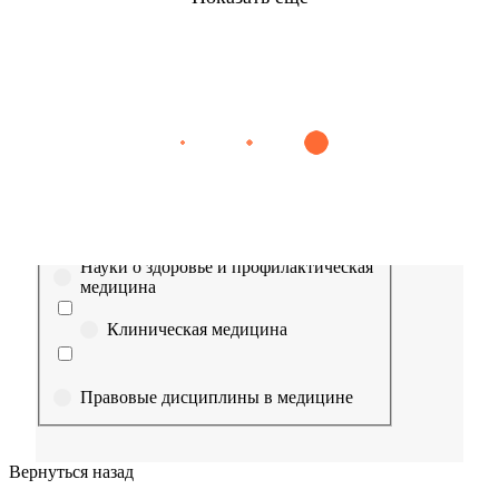
Найти
Сестринское дело
Эпидемиология
Медицинская помощь
Пр
Выберите направление
Медицина
Науки о здоровье и профилактическая
медицина
Клиническая медицина
Правовые дисциплины в медицине
Фармация
Вернуться назад