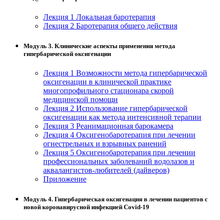
Лекция 1 Локальная баротерапия
Лекция 2 Баротерапия общего действия
Модуль 3. Клинические аспекты применения метода
гипербарической оксигенации
Лекция 1 Возможности метода гипербарической
оксигенации в клинической практике
многопрофильного стационара скорой
медицинской помощи
Лекция 2 Использование гипербарической
оксигенации как метода интенсивной терапии
Лекция 3 Реанимационная барокамера
Лекция 4 Оксигенобаротерапия при лечении
огнестрельных и взрывных ранений
Лекция 5 Оксигенобаротерапия при лечении
профессиональных заболеваний водолазов и
аквалангистов-любителей (дайверов)
Приложение
Модуль 4. Гипербарическая оксигенация в лечении пациентов с
новой коронавирусной инфекцией Сovid-19