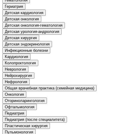
Гематология
природообустройство
Гериатрия
Детская кардиология
Детская онкология
Экологическая безопасность в
Детская онкология-гематология
промышленности
Детская урология-андрология
Детская хирургия
Управление охраной труда.
Детская эндокринология
Техносферная безопасность
Инфекционные болезни
Кардиология
Допуски
Колопроктология
Неврология
Безопасность труда
Нейрохирургия
Нефрология
Экономика и управление
Общая врачебная практика (семейная медицина)
Онкология
Оториноларингология
Управление производством
Офтальмология
общественного питания в
организации
Педиатрия
Педиатрия (после специалитета)
Пластическая хирургия
Управление административно-
Пульмонология