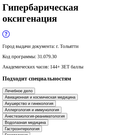
Управленческие дисциплины в
Гипербарическая
медицине
оксигенация
Здравоохранение и медицинские
науки
Образование и педагогические науки
Город выдачи документа:
г. Тольятти
Социология и социальная работа
Код программы:
31.079.30
Академических часов:
144
+ ЗЕТ баллы
Профессиональное обучение рабочих
Подходит специальностям
и служащих
История и археология
Лечебное дело
Авиационная и космическая медицина
Психологические науки
Акушерство и гинекология
Аллергология и иммунология
Техносферная безопасность и ОТ
Анестезиология-реаниматология
Водолазная медицина
Гастроэнтерология
Техносферная безопасность и