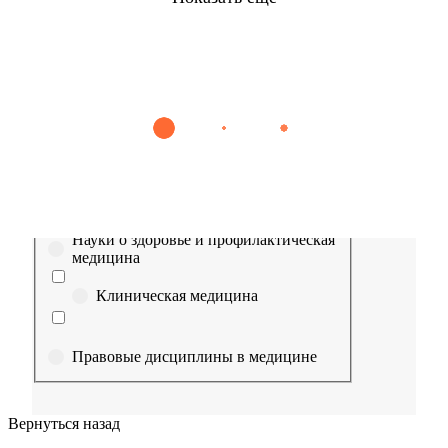
Найти
Сестринское дело
Эпидемиология
Медицинская помощь
Пр
Выберите направление
Медицина
Науки о здоровье и профилактическая
медицина
Клиническая медицина
Правовые дисциплины в медицине
Фармация
Вернуться назад