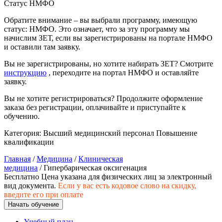
Статус НМФО
Изобразительное и прикладные виды
Обратите внимание – вы выбрали программу, имеющую
искусств
статус: НМФО. Это означает, что за эту программу мы
начислим ЗЕТ, если вы зарегистрированы на портале НМФО
и оставили там заявку.
Средства массовой информации и
информативно-библиотечное дело
Вы не зарегистрированы, но хотите набирать ЗЕТ? Смотрите
инструкцию
, переходите на портал НМФО и оставляйте
заявку.
Управление в технических системах
Вы не хотите регистрироваться? Продолжите оформление
Ветеринария и зоотехника
заказа без регистрации, оплачивайте и приступайте к
обучению.
Подготовка к периодической
аккредитации
Категория:
Высший медицинский персонал
Повышение
квалификации
Основные Услуги
Главная
/
Медицина
/
Клиническая
медицина
/ Гипербарическая оксигенация
Дополнительные Услуги
Бесплатно
Цена указана для физических лиц
за электронный
вид документа.
Если у вас есть кодовое слово на скидку,
введите его при оплате
Начать обучение
Учебный план