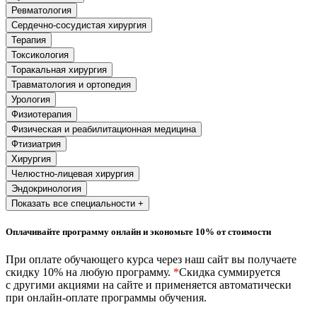
хозяйственной деятельностью
Ревматология
Сердечно-сосудистая хирургия
Техника-технологии
Терапия
Токсикология
Торакальная хирургия
Прикладная геология, горное дело,
Травматология и ортопедия
нефтегазовое дело и геодезия
Урология
Физиотерапия
Техника и технологии наземного
Физическая и реабилитационная медицина
транспорта
Фтизиатрия
Хирургия
Челюстно-лицевая хирургия
Техника и технологии строительства
Эндокринология
Показать все специальности +
Ядерная энергетика и технологии
Оплачивайте программу онлайн и экономьте 10% от стоимости
Культура и спорт
При оплате обучающего курса через наш сайт вы получаете
Физкультура и спорт
скидку 10% на любую программу.
*
Скидка суммируется
с другими акциями на сайте и применяется автоматически
Сервис и туризм
при онлайн-оплате программы обучения.