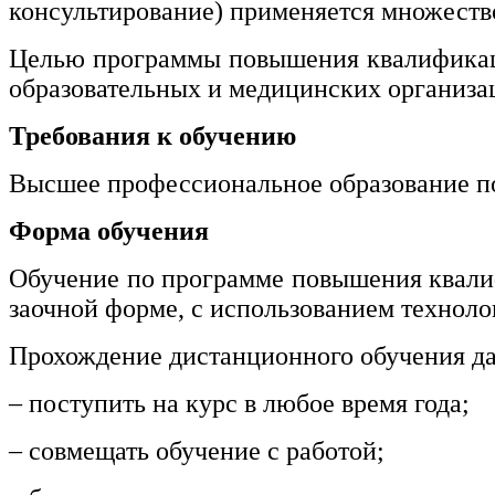
консультирование) применяется множеств
нефтегазовое дело и геодезия
Целью программы повышения квалификаци
Техника и технологии наземного
образовательных и медицинских организац
транспорта
Требования к обучению
Техника и технологии строительства
Высшее профессиональное образование по
Ядерная энергетика и технологии
Форма обучения
Культура и спорт
Обучение по программе повышения квал
Физкультура и спорт
заочной форме, с использованием техноло
Сервис и туризм
Прохождение дистанционного обучения да
– поступить на курс в любое время года;
Изобразительное и прикладные виды
искусств
– совмещать обучение с работой;
Средства массовой информации и