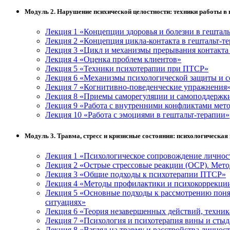
Модуль 2. Нарушение психической целостности: техники работы в 
Лекция 1 «Концепции здоровья и болезни в гештал
Лекция 2 «Концепция цикла-контакта в гештальт-т
Лекция 3 «Цикл и механизмы прерывания контакта 
Лекция 4 «Оценка проблем клиентов»
Лекция 5 «Техники психотерапии при ПТСР»
Лекция 6 «Механизмы психологической защиты и с
Лекция 7 «Когнитивно-поведенческие упражнения
Лекция 8 «Приемы саморегуляции и самоподдержк
Лекция 9 «Работа с внутренними конфликтами мет
Лекция 10 «Работа с эмоциями в гештальт-терапии»
Модуль 3. Травма, стресс и кризисные состояния: психологическа
Лекция 1 «Психологическое сопровождение личност
Лекция 2 «Острые стрессовые реакции (ОСР). Мет
Лекция 3 «Общие подходы к психотерапии ПТСР»
Лекция 4 «Методы профилактики и психокоррекции
Лекция 5 «Основные подходы к рассмотрению поня
ситуациях»
Лекция 6 «Теория незавершенных действий, техник
Лекция 7 «Психология и психотерапия вины и стыд
Лекция 8 «Взгляд на травму и расстройства личнос