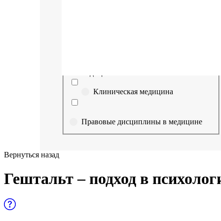
Выберите направление
Медицина
Науки о здоровье и профилактическая
медицина
Клиническая медицина
Правовые дисциплины в медицине
Фармация
Вернуться назад
Управленческие дисциплины в
Гештальт – подход в психоло
медицине
Здравоохранение и медицинские
науки