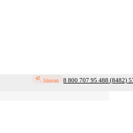
8 800 707 95 48
8 (8482) 5
Telegram
ь
Профилактика инфекций
Санитар
Мой кабинет