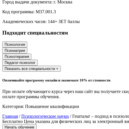
Город выдачи документа:
г. Москва
Образование и педагогические науки
Код программы:
М37.001.3
Социология и социальная работа
Академических часов:
144
+ ЗЕТ баллы
Подходит специальностям
Профессиональное обучение рабочих
и служащих
Психология
Психиатрия
История и археология
Психотерапия
Педагог-психолог
Психологические науки
Показать все специальности +
Техносферная безопасность и ОТ
Оплачивайте программу онлайн и экономьте 10% от стоимости
При оплате обучающего курса через наш сайт вы получаете ск
Техносферная безопасность и
оплате программы обучения.
природообустройство
Категория:
Повышение квалификации
Главная
/
Психологические науки
/ Гештальт – подход в психол
Экологическая безопасность в
Бесплатно
Цена указана для физических лиц
за электронный ви
промышленности
Начать обучение