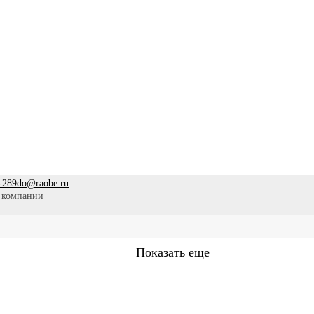
-289
do@raobe.ru
 компании
Показать еще
Сестринское дело
Эпидемиология
Медицинская помощ
аммы