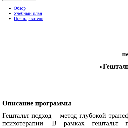
Обзор
Управление охраной труда.
Учебный план
Техносферная безопасность
Преподаватель
Допуски
Безопасность труда
Экономика и управление
п
«
Гешталь
Управление производством
общественного питания в
организации
Управление административно-
хозяйственной деятельностью
Описание программы
Техника-технологии
Гештальт-подход – метод глубокой транс
психотерапии. В рамках гештальт по
Прикладная геология, горное дело,