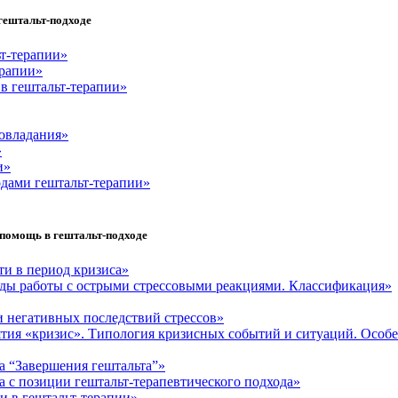
гештальт-подходе
ьт-терапии»
ерапии»
в гештальт-терапии»
овладания»
»
и»
одами гештальт-терапии»
я помощь в гештальт-подходе
и в период кризиса»
оды работы с острыми стрессовыми реакциями. Классификация»
 негативных последствий стрессов»
тия «кризис». Типология кризисных событий и ситуаций. Особ
а “Завершения гештальта”»
а с позиции гештальт-терапевтического подхода»
ти в гештальт-терапии»