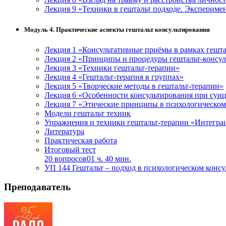
Лекция 9 «Техники в гештальт подходе. Экспериме
Модуль 4. Практические аспекты гештальт консультирования
Лекция 1 «Консультативные приёмы в рамках гешта
Лекция 2 «Принципы и процедуры гештальт-консул
Лекция 3 «Техники гештальт-терапии»
Лекция 4 «Гештальт-терапия в группах»
Лекция 5 «Творческие методы в гештальт-терапии»
Лекция 6 «Особенности консультирования при суи
Лекция 7 «Этические принципы в психологическом
Модели гештальт техник
Упражнения и техники гештальт-терапии «Интегра
Литература
Практическая работа
Итоговый тест
20 вопросов
01 ч. 40 мин.
УП 144 Гештальт – подход в психологическом конс
Преподаватель