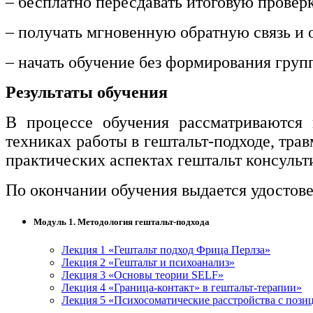
– бесплатно пересдавать итоговую провер
информативно-библиотечное дело
– получать мгновенную обратную связь и о
Управление в технических системах
– начать обучение без формирования груп
Ветеринария и зоотехника
Результаты обучения
Подготовка к периодической
аккредитации
В процессе обучения рассматриваются 
Основные Услуги
техниках работы в гештальт-подходе, тра
практических аспектах гештальт консульт
Дополнительные Услуги
По окончании обучения выдается удостов
Модуль 1. Методология гештальт-подхода
Лекция 1 «Гештальт подход Фрица Перлза»
Лекция 2 «Гештальт и психоанализ»
Лекция 3 «Основы теории SELF»
Лекция 4 «Граница-контакт» в гештальт-терапии»
Лекция 5 «Психосоматические расстройства с пози