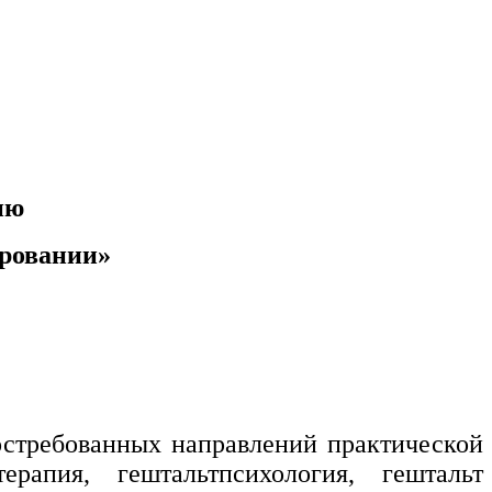
ию
ировании»
востребованных направлений практической
рапия, гештальтпсихология, гештальт