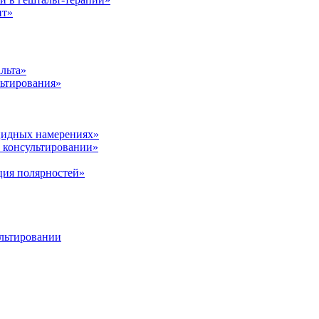
нт»
льта»
ьтирования»
цидных намерениях»
 консультировании»
ция полярностей»
ультировании