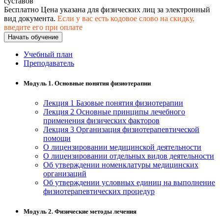
суставов
хозяйственной деятельностью
Бесплатно
Цена указана для физических лиц
за электронный
вид документа.
Если у вас есть кодовое слово на скидку,
Техника-технологии
введите его при оплате
Начать обучение
Прикладная геология, горное дело,
Учебный план
нефтегазовое дело и геодезия
Преподаватель
Модуль 1. Основные понятия физиотерапии
Техника и технологии наземного
транспорта
Лекция 1 Базовые понятия физиотерапии
Лекция 2 Основные принципы лечебного
применения физических факторов
Техника и технологии строительства
Лекция 3 Организация физиотерапевтической
помощи
Ядерная энергетика и технологии
О лицензировании медицинской деятельности
О лицензировании отдельных видов деятельности
Об утверждении номенклатуры медицинских
Культура и спорт
организаций
Об утверждении условных единиц на выполнение
Физкультура и спорт
физиотерапевтических процедур
Сервис и туризм
Модуль 2. Физические методы лечения