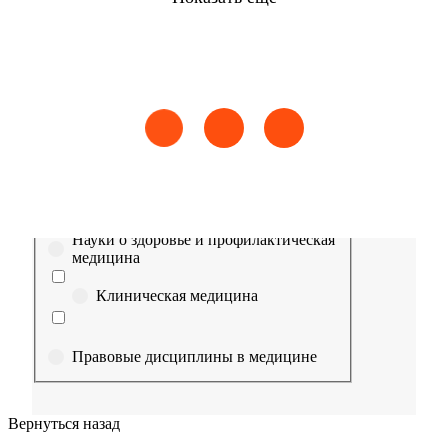
Найти
Сестринское дело
Эпидемиология
Медицинская помощь
Пр
Выберите направление
Медицина
Науки о здоровье и профилактическая
медицина
Клиническая медицина
Правовые дисциплины в медицине
Фармация
Вернуться назад