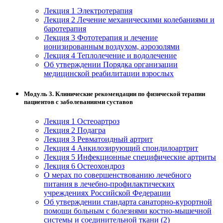
Лекция 1 Электротерапия
Изобразительное и прикладные виды
Лекция 2 Лечение механическими колебаниями и
искусств
баротерапия
Лекция 3 Фототерапия и лечение
ионизированным воздухом, аэрозолями
Средства массовой информации и
Лекция 4 Теплолечение и водолечение
информативно-библиотечное дело
Об утверждении Порядка организации
медицинской реабилитации взрослых
Управление в технических системах
Модуль 3. Клинические рекомендации по физической терапии
пациентов с заболеваниями суставов
Ветеринария и зоотехника
Лекция 1 Остеоартроз
Подготовка к периодической
Лекция 2 Подагра
аккредитации
Лекция 3 Ревматоидный артрит
Лекция 4 Анкилозирующий спондилоартрит
Основные Услуги
Лекция 5 Инфекционные специфические артриты
Лекция 6 Остеохондроз
Дополнительные Услуги
О мерах по совершенствованию лечебного
питания в лечебно-профилактических
учреждениях Российской Федерации
Об утверждении стандарта санаторно-курортной
помощи больным с болезнями костно-мышечной
системы и соединительной ткани (2)