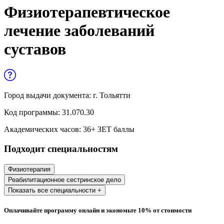
Управленческие дисциплины в
Физиотерапевтическое
медицине
лечение заболеваний
Здравоохранение и медицинские
суставов
науки
Образование и педагогические науки
Социология и социальная работа
Город выдачи документа:
г. Тольятти
Код программы:
31.070.30
Профессиональное обучение рабочих
Академических часов:
36
+ ЗЕТ баллы
и служащих
Подходит специальностям
История и археология
Физиотерапия
Психологические науки
Реабилитационное сестринское дело
Показать все специальности +
Техносферная безопасность и ОТ
Оплачивайте программу онлайн и экономьте 10% от стоимости
Техносферная безопасность и