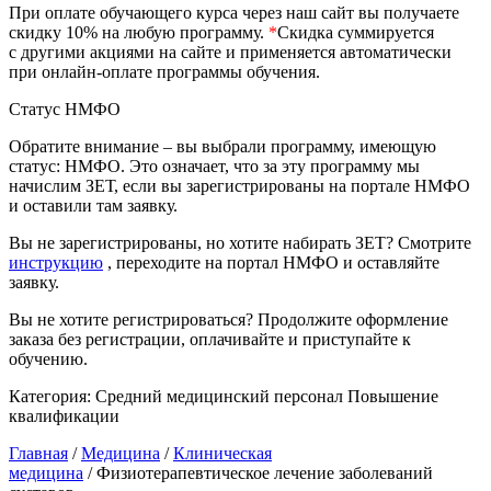
природообустройство
При оплате обучающего курса через наш сайт вы получаете
скидку 10% на любую программу.
*
Скидка суммируется
с другими акциями на сайте и применяется автоматически
при онлайн-оплате программы обучения.
Экологическая безопасность в
промышленности
Статус НМФО
Обратите внимание – вы выбрали программу, имеющую
Управление охраной труда.
статус: НМФО. Это означает, что за эту программу мы
Техносферная безопасность
начислим ЗЕТ, если вы зарегистрированы на портале НМФО
и оставили там заявку.
Допуски
Вы не зарегистрированы, но хотите набирать ЗЕТ? Смотрите
инструкцию
, переходите на портал НМФО и оставляйте
Безопасность труда
заявку.
Экономика и управление
Вы не хотите регистрироваться? Продолжите оформление
заказа без регистрации, оплачивайте и приступайте к
обучению.
Управление производством
общественного питания в
Категория:
Средний медицинский персонал
Повышение
организации
квалификации
Главная
/
Медицина
/
Клиническая
медицина
/ Физиотерапевтическое лечение заболеваний
Управление административно-