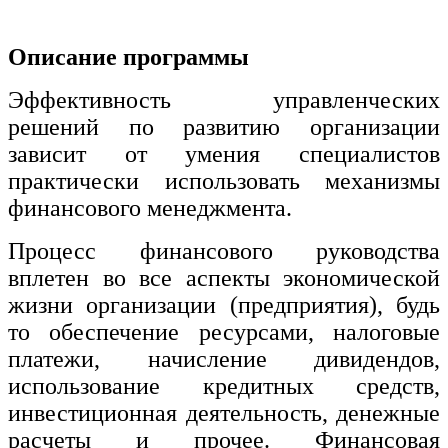
хозяйственной деятельностью
Техника-технологии
Описание программы
Эффективность управленческих
Прикладная геология, горное дело,
нефтегазовое дело и геодезия
решений по развитию организации
зависит от умения специалистов
практически использовать механизмы
Техника и технологии наземного
транспорта
финансового менеджмента.
Процесс финансового руководства
Техника и технологии строительства
вплетен во все аспекты экономической
Ядерная энергетика и технологии
жизни организации (предприятия), будь
то обеспечение ресурсами, налоговые
Культура и спорт
платежи, начисление дивидендов,
Физкультура и спорт
использование кредитных средств,
инвестиционная деятельность, денежные
Сервис и туризм
расчеты и прочее. Финансовая