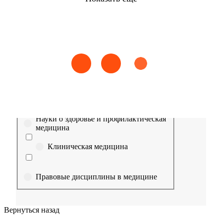
Найти
Сестринское дело
Эпидемиология
Медицинская помощь
Пр
Выберите направление
Медицина
Науки о здоровье и профилактическая
медицина
Клиническая медицина
Правовые дисциплины в медицине
Фармация
Вернуться назад