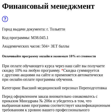
Управленческие дисциплины в
Финансовый менеджмент
медицине
Здравоохранение и медицинские
науки
Город выдачи документа:
г. Тольятти
Образование и педагогические науки
Код программы:
М38.045.1
Социология и социальная работа
Академических часов:
504
+ ЗЕТ баллы
Оплачивайте программу онлайн и экономьте 10% от стоимости
Профессиональное обучение рабочих
и служащих
При оплате обучающего курса через наш сайт вы получаете
скидку 10% на любую программу.
*
Скидка суммируется
История и археология
с другими акциями на сайте и применяется автоматически
при онлайн-оплате программы обучения.
Психологические науки
Категория:
Высший медицинский персонал
Переподготовка
Техносферная безопасность и ОТ
Перед оформлением заказа внимательно ознакомьтесь с
приказом Минздрава № 206н и убедитесь в том, что
выбранная вами программа соответствует квалификационным
требованиям к уровню вашего профессионального
Техносферная безопасность и