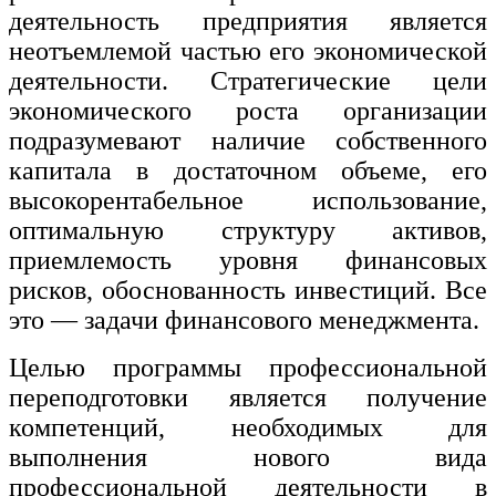
деятельность предприятия является
Изобразительное и прикладные виды
неотъемлемой частью его экономической
искусств
деятельности. Стратегические цели
экономического роста организации
Средства массовой информации и
подразумевают наличие собственного
информативно-библиотечное дело
капитала в достаточном объеме, его
Управление в технических системах
высокорентабельное использование,
оптимальную структуру активов,
Ветеринария и зоотехника
приемлемость уровня финансовых
Подготовка к периодической
рисков, обоснованность инвестиций. Все
аккредитации
это — задачи финансового менеджмента.
Основные Услуги
Целью программы профессиональной
Дополнительные Услуги
переподготовки является получение
компетенций, необходимых для
выполнения нового вида
профессиональной деятельности в