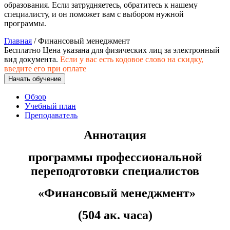
образования. Если затрудняетесь, обратитесь к нашему
природообустройство
специалисту, и он поможет вам с выбором нужной
программы.
Экологическая безопасность в
Главная
/ Финансовый менеджмент
промышленности
Бесплатно
Цена указана для физических лиц
за электронный
вид документа.
Если у вас есть кодовое слово на скидку,
введите его при оплате
Управление охраной труда.
Начать обучение
Техносферная безопасность
Обзор
Допуски
Учебный план
Преподаватель
Безопасность труда
Аннотация
Экономика и управление
программы профессиональной
переподготовки специалистов
Управление производством
общественного питания в
«
Финансовый менеджмент»
организации
(504 ак. часа)
Управление административно-