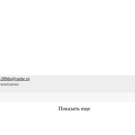
-289
do@raobe.ru
 компании
Показать еще
Сестринское дело
Эпидемиология
Медицинская помощ
аммы