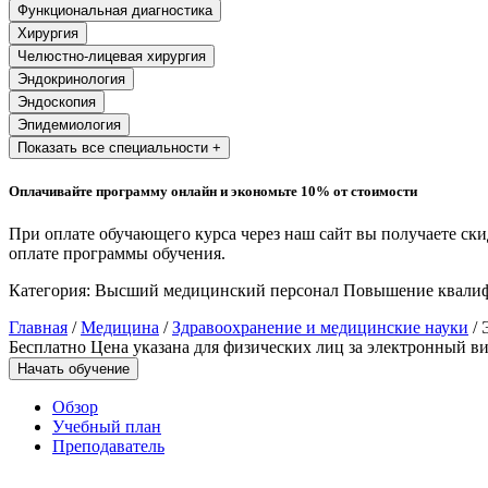
Функциональная диагностика
Хирургия
Челюстно-лицевая хирургия
Эндокринология
Эндоскопия
Эпидемиология
Показать все специальности +
Оплачивайте программу онлайн и экономьте 10% от стоимости
При оплате обучающего курса через наш сайт вы получаете ск
оплате программы обучения.
Категория:
Высший медицинский персонал
Повышение квали
Главная
/
Медицина
/
Здравоохранение и медицинские науки
/ 
Бесплатно
Цена указана для физических лиц
за электронный ви
Начать обучение
Обзор
Учебный план
Преподаватель