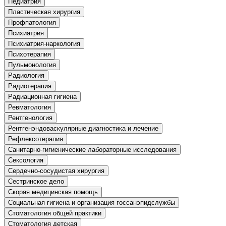
Педиатрия
информативно-библиотечное дело
Пластическая хирургия
Профпатология
Управление в технических системах
Психиатрия
Психиатрия-наркология
Ветеринария и зоотехника
Психотерапия
Пульмонология
Подготовка к периодической
Радиология
аккредитации
Радиотерапия
Основные Услуги
Радиационная гигиена
Ревматология
Дополнительные Услуги
Рентгенология
Рентгенэндоваскулярные диагностика и лечение
Рефлексотерапия
Санитарно-гигиенические лабораторные исследования
Сексология
Сердечно-сосудистая хирургия
Сестринское дело
Скорая медицинская помощь
Социальная гигиена и организация госсанэпидслужбы
Стоматология общей практики
Стоматология детская