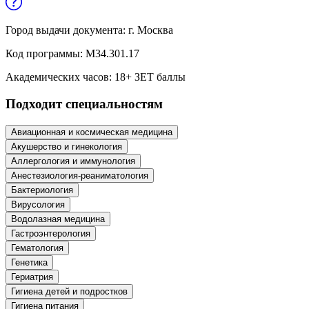
Образование и педагогические науки
Город выдачи документа:
г. Москва
Социология и социальная работа
Код программы:
М34.301.17
Академических часов:
18
+ ЗЕТ баллы
Профессиональное обучение рабочих
Подходит специальностям
и служащих
История и археология
Авиационная и космическая медицина
Акушерство и гинекология
Психологические науки
Аллергология и иммунология
Анестезиология-реаниматология
Техносферная безопасность и ОТ
Бактериология
Вирусология
Водолазная медицина
Техносферная безопасность и
Гастроэнтерология
природообустройство
Гематология
Генетика
Гериатрия
Экологическая безопасность в
Гигиена детей и подростков
промышленности
Гигиена питания