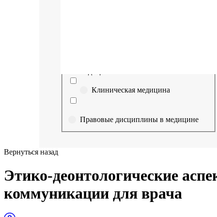
Выберите направление
Медицина
Науки о здоровье и профилактическая
медицина
Клиническая медицина
Правовые дисциплины в медицине
Фармация
Вернуться назад
Управленческие дисциплины в
Этико-деонтологические аспе
медицине
коммуникации для врача
Здравоохранение и медицинские
науки