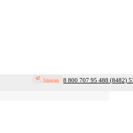
8 800 707 95 48
8 (8482) 5
Telegram
ь
Профилактика инфекций
Санитар
Мой кабинет