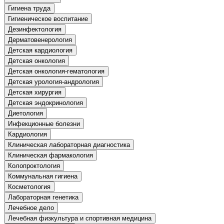
Гигиена труда
Управление охраной труда.
Гигиеническое воспитание
Техносферная безопасность
Дезинфектология
Дерматовенерология
Допуски
Детская кардиология
Детская онкология
Безопасность труда
Детская онкология-гематология
Детская урология-андрология
Экономика и управление
Детская хирургия
Детская эндокринология
Диетология
Управление производством
Инфекционные болезни
общественного питания в
организации
Кардиология
Клиническая лабораторная диагностика
Клиническая фармакология
Управление административно-
Колопроктология
хозяйственной деятельностью
Коммунальная гигиена
Косметология
Техника-технологии
Лабораторная генетика
Лечебное дело
Лечебная физкультура и спортивная медицина
Прикладная геология, горное дело,