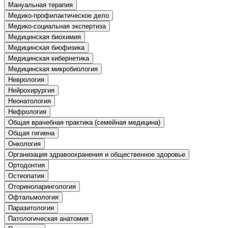
Мануальная терапия
нефтегазовое дело и геодезия
Медико-профилактическое дело
Медико-социальная экспертиза
Техника и технологии наземного
Медицинская биохимия
транспорта
Медицинская биофизика
Медицинская кибернетика
Медицинская микробиология
Техника и технологии строительства
Неврология
Нейрохирургия
Ядерная энергетика и технологии
Неонатология
Нефрология
Культура и спорт
Общая врачебная практика (семейная медицина)
Общая гигиена
Физкультура и спорт
Онкология
Организация здравоохранения и общественное здоровье
Сервис и туризм
Ортодонтия
Остеопатия
Оториноларингология
Изобразительное и прикладные виды
искусств
Офтальмология
Паразитология
Патологическая анатомия
Средства массовой информации и