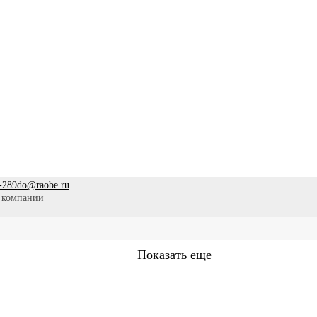
-289
do@raobe.ru
 компании
Показать еще
Сестринское дело
Эпидемиология
Медицинская помощ
аммы