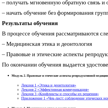
– получать мгновенную обратную связь и о
информативно-библиотечное дело
– начать обучение без формирования груп
Управление в технических системах
Результаты обучения
Ветеринария и зоотехника
В процессе обучения рассматриваются с
Подготовка к периодической
аккредитации
– Медицинская этика и деонтология
Основные Услуги
– Правовые и этические аспекты репроду
Дополнительные Услуги
По окончании обучения выдается удостов
Модуль 2. Правовые и этические аспекты репродуктивной медици
Лекция 1 «Этика и деонтология»
Лекция 2 «Эффективная коммуникация»
Лекция 3 «Конфликты и способы их решения»
Приложение 1 «Чек-лист: соблюдение этических н