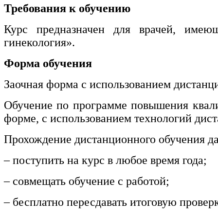
нефтегазовое дело и геодезия
Требования к обучению
Курс предназначен для врачей, имею
Техника и технологии наземного
гинекология».
транспорта
Форма обучения
Техника и технологии строительства
Заочная форма с использованием дистанц
Ядерная энергетика и технологии
Обучение по программе повышения ква
Культура и спорт
форме, с использованием технологий дис
Физкультура и спорт
Прохождение дистанционного обучения да
Сервис и туризм
– поступить на курс в любое время года;
– совмещать обучение с работой;
Изобразительное и прикладные виды
искусств
– бесплатно пересдавать итоговую провер
Средства массовой информации и