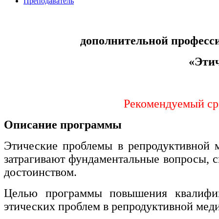
Преподаватель
Управление охраной труда.
Техносферная безопасность
дополнительной професс
Допуски
«Эти
Безопасность труда
Экономика и управление
Рекомендуемый сро
Управление производством
общественного питания в
Описание программы
организации
Этические проблемы в репродуктивной м
затрагивают фундаментальные вопросы, с
Управление административно-
хозяйственной деятельностью
достоинством.
Техника-технологии
Целью программы повышения квалифика
этических проблем в репродуктивной мед
Прикладная геология, горное дело,