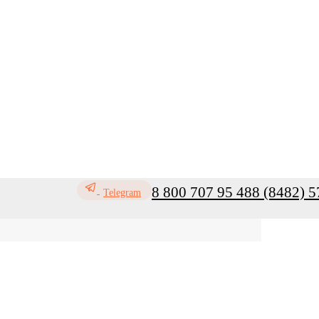
8 800 707 95 48
8 (8482) 5
Telegram
ь
Профилактика инфекций
Санитар
Мой кабинет