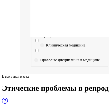
Выберите направление
Медицина
Науки о здоровье и профилактическая
медицина
Клиническая медицина
Правовые дисциплины в медицине
Фармация
Вернуться назад
Управленческие дисциплины в
Этические проблемы в репро
медицине
Здравоохранение и медицинские
науки