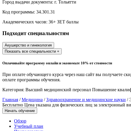
Город выдачи документа:
г. Тольятти
Образование и педагогические науки
Код программы:
34.301.31
Социология и социальная работа
Академических часов:
36
+ ЗЕТ баллы
Подходит специальностям
Профессиональное обучение рабочих
и служащих
Акушерство и гинекология
Показать все специальности +
История и археология
Оплачивайте программу онлайн и экономьте 10% от стоимости
Психологические науки
При оплате обучающего курса через наш сайт вы получаете ск
Техносферная безопасность и ОТ
оплате программы обучения.
Категория:
Высший медицинский персонал
Повышение квали
Техносферная безопасность и
Главная
/
Медицина
/
Здравоохранение и медицинские науки
/ 
природообустройство
Бесплатно
Цена указана для физических лиц
за электронный ви
Начать обучение
Экологическая безопасность в
Обзор
промышленности
Учебный план